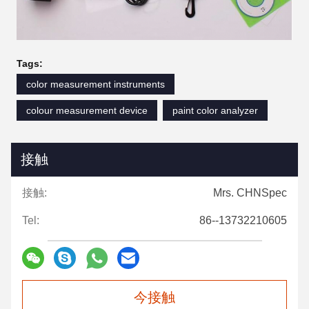
Tags:
color measurement instruments
colour measurement device
paint color analyzer
接触
接触:
Mrs. CHNSpec
Tel:
86--13732210605
今接触