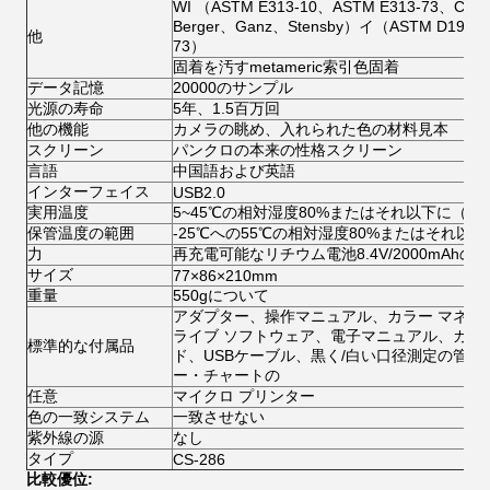
WI （ASTM E313-10、ASTM E313-73、C
Berger、Ganz、Stensby）イ（ASTM D1925、
他
73）
固着を汚すmetameric索引色固着
データ記憶
20000のサンプル
光源の寿命
5年、1.5百万回
他の機能
カメラの眺め、入れられた色の材料見本
スクリーン
パンクロの本来の性格スクリーン
言語
中国語および英語
インターフェイス
USB2.0
実用温度
5~45℃の相対湿度80%またはそれ以下に（3
保管温度の範囲
-25℃への55℃の相対湿度80%またはそれ以下
力
再充電可能なリチウム電池8.4V/2000mAhの
サイズ
77×86×210mm
重量
550gについて
アダプター、操作マニュアル、カラー マネー
ライブ ソフトウェア、電子マニュアル、カラ
標準的な付属品
ド、USBケーブル、黒く/白い口径測定の管
ー・チャートの
任意
マイクロ プリンター
色の一致システム
一致させない
紫外線の源
なし
タイプ
CS-286
比較優位: