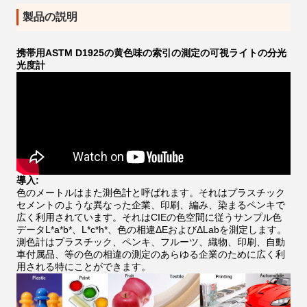
製品の説明
携帯用ASTM D1925の黄色味の索引の測定の可視ライトの分光
光度計
導入:
色のメートルはまた測色計と呼ばれます。それはプラスチック
セメントのような異なった企業、印刷、編み、染まるペンキで
広く利用されています。それはCIEの色空間に従うサンプル色
データL*a*b*、L*c*h*、色の相違ΔEおよびΔLabを測定します。
測色計はプラスチック、ペンキ、フルーツ、織物、印刷、自動
車付属品、等の色の相違の測定のあらゆる企業のために広く利
用される特にことができます。