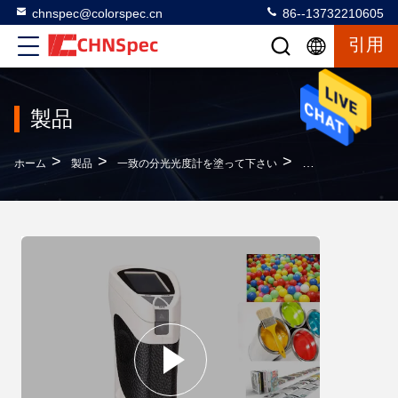
chnspec@colorspec.cn
86--13732210605
引用
製品
>
>
>
ホーム
製品
一致の分光光度計を塗って下さい
ASTM D1925の