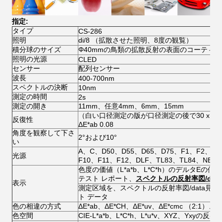
指定:
タイプ
CS-286
照明
di/8 （拡散させた照明、8度の観覧）
積分球のサイズ
Φ40mmの鳥類の拡散反射の表面のコーティン
照明の光源
CLED
センサー
配列センサー
波長
400-700nm
スペクトルの決断
10nm
測定の時間
2s
測定の開き
11mm、任意4mm、6mm、15mm
（白い口径測定の版が口径測定の後で30 x 
反復性
ΔE*ab 0.08
角度を観察して下さ
2°および10°
い
A、C、D50、D55、D65、D75、F1、F2、F3
光源
F10、F11、F12、DLF、TL83、TL84、NBF
色度の価値（L*a*b、L*C*h）のデルタEの
テスト レポート、
スペクトルの反射率図/dat
表示
測定区域を、スペクトルの反射率図/data見
ト データ
色の相違の方式
ΔE*ab、ΔE*CH、ΔE*uv、ΔE*cmc （2:1）、Δ
色空間
CIE-L*a*b、L*C*h、L*u*v、XYZ、Yxyの反射