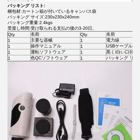
パッキング リスト:
梱包材:カートン箱が付いているキャンバス袋
パッキング サイズ:230x230x240mm
パッキング重量:2.4kgs
受渡し時間:受け取られる支払の後の3-20日。
名前
名前
Qty.
Qty.
主要な器械
電力線
1
1
操作マニュアル
USBケーブル
1
1
運転ソフトウェア
黒く/白い口径測
1
1
色QCソフトウェア
パッキング リス
1
1