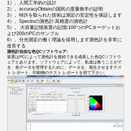
1）。人間工学的の設計
2）。accuracyObtainの国民の度量衡学の証明
3）。特許を取られた技術は測定の安定性を保証します
4）。Spectroの測色計:高精度の測色計
5）。 大容量記憶装置の記憶:100つのPCターゲットお
よび200のPCのサンプル
6）。分光測定の働く理論を採用します測色計を非常に
改良する
測色計自由な色QCソフトウェア:
装置はPCによって測色計を接続できる成長した色QCソフトウ
ェアとあります。ソフトウェアによって、私達は救うことがで
き、色データを管理するために、データを、発生させますテス
ト レポート、印刷物のテスト レポートを得て下さい。