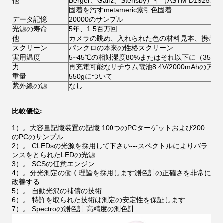
他
Berger、Ganz、Stensby）イ（ASTM D1925、AS
固着を汚すmetameric索引色固着
データ記憶
20000のサンプル
光源の寿命
5年、1.5百万回
他
カメラの眺め、入れられた色の材料見本、携帯電話
スクリーン
パンクロの本来の性格スクリーン
実用温度
5~45℃の相対湿度80%またはそれ以下に（35°
力
再充電可能なリチウム電池8.4V/2000mAhのアダ
重量
550gについて
紫外線の源
なし
比較優位:
1）。
大容量記憶装置の記憶:100つのPCターゲットおよび200
のPCのサンプル
2）。
CLEDsの光源を採用して下さい---スペクトルによりバラ
ンスをとられたLEDの光源
3）。
SCSの任意エンジン
4）。
分光測定の働く理論を採用します測色計の正確さを非常に
改善する
5）。
自動光沢の補償の技術
6）。
特許を取られた技術は測定の安定性を保証します
7）。
Spectroの測色計:高精度の測色計