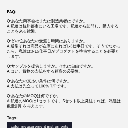
FAQ:
Q:あなた商事会社または製造業者はですか。
A:私達は杭州都市にいる工場です。私達から訪問し、購入する
ことを来る歓迎。
Q:どの位あなたの受渡し時間はありますか。
A:通常それは商品が在庫にあれば1-3仕事日です。そうでなかっ
たら、私達は3-15仕事日がプロダクトを準備することを必要と
します。
Q:サンプルを提供しますか。それは自由ですか。
A:はい、貨物の支払をする顧客の必要性。
Q:あなたの支払い条件は何ですか。
A:支払は先立って100% T/Tです。
Q:あなたのMOQは何ですか。
A:私達のMOQは1セットです。5セット以上発注すれば、私達は
数量割引を与えます。
Tags:
color measurement instruments