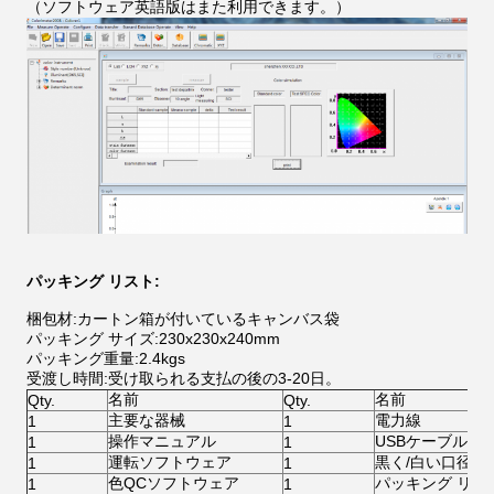
（ソフトウェア英語版はまた利用できます。）
パッキング リスト:
梱包材:カートン箱が付いているキャンバス袋
パッキング サイズ:230x230x240mm
パッキング重量:2.4kgs
受渡し時間:受け取られる支払の後の3-20日。
名前
名前
Qty.
Qty.
主要な器械
電力線
1
1
操作マニュアル
USBケーブル
1
1
運転ソフトウェア
黒く/白い口径測
1
1
色QCソフトウェア
パッキング リス
1
1