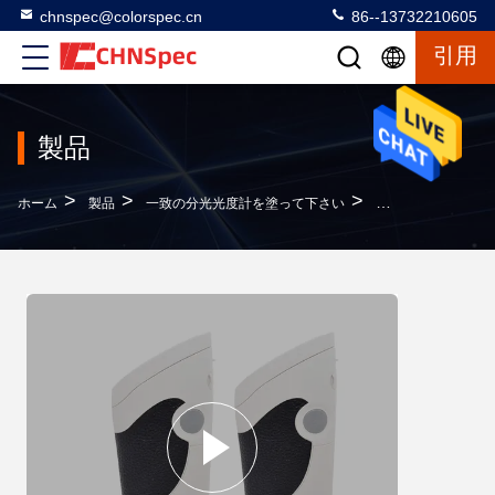
chnspec@colorspec.cn
86--13732210605
引用
製品
>
>
>
ホーム
製品
一致の分光光度計を塗って下さい
LEDの光源のペン