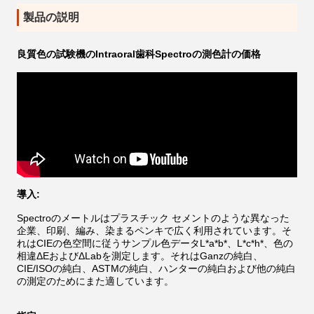
製品の説明
良質色の試験機のIntraoral歯科Spectroの測色計の価格
導入:
Spectroのメートルはプラスチック セメントのような異なった
企業、印刷、編み、染まるペンキで広く利用されています。そ
れはCIEの色空間に従うサンプル色データL*a*b*、L*c*h*、色の
相違ΔEおよびΔLabを測定します。それはGanzの純白、
CIE/ISOの純白、ASTMの純白、ハンターの純白および他の純白
の測定のためにまた適しています。