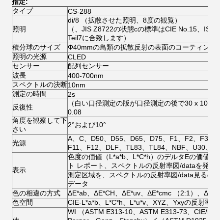
指定:
タイプ
CS-288
di/8 （拡散させた照明、8度の観覧）
照明
（、JIS Z8722の状態cの標準はCIE No.15、ISO 77
Teil7に合致します）
積分球のサイズ
Φ40mmの鳥類の拡散反射の表面のコーティング
照明の光源
CLED
センサー
配列センサー
波長
400-700nm
スペクトルの決断
10nm
測定の時間
2s
（白い口径測定の版が口径測定の後で30 x 10秒
反復性
0.08
角度を観察して下
2°および10°
さい
A、C、D50、D55、D65、D75、F1、F2、F3、F
光源
F11、F12、DLF、TL83、TL84、NBF、U30、C
色度の価値（L*a*b、L*C*h）のデルタEの価
ト レポート、スペクトルの反射率図/dataを発生
表示
測定区域を、スペクトルの反射率図/data見る
データ
色の相違の方式
ΔE*ab、ΔE*CH、ΔE*uv、ΔE*cmc （2:1）、ΔE*c
色空間
CIE-L*a*b、L*C*h、L*u*v、XYZ、Yxyの反射率
WI （ASTM E313-10、ASTM E313-73、CIE/