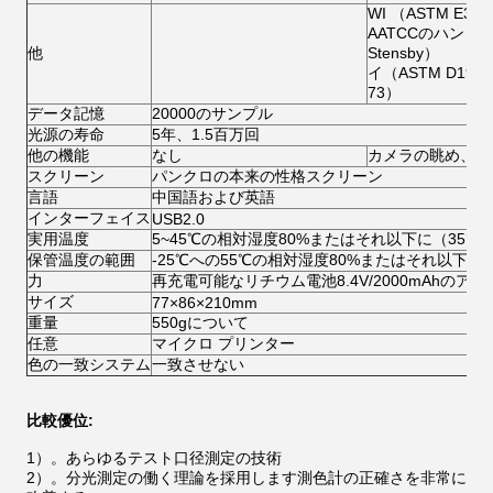
WI （ASTM E313
AATCCのハンター、
他
Stensby）
イ（ASTM D1925
73）
データ記憶
20000のサンプル
光源の寿命
5年、1.5百万回
他の機能
なし
カメラの眺め、入
スクリーン
パンクロの本来の性格スクリーン
言語
中国語および英語
インターフェイス
USB2.0
実用温度
5~45℃の相対湿度80%またはそれ以下に（35°
保管温度の範囲
-25℃への55℃の相対湿度80%またはそれ以下に
力
再充電可能なリチウム電池8.4V/2000mAhのアダ
サイズ
77×86×210mm
重量
550gについて
任意
マイクロ プリンター
色の一致システム
一致させない
比較優位:
1）。
あらゆるテスト口径測定の技術
2）。分光測定の働く理論を採用します測色計の正確さを非常に