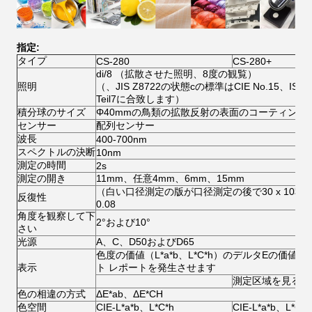
指定:
タイプ
CS-280
CS-280+
di/8 （拡散させた照明、8度の観覧）
照明
（、JIS Z8722の状態cの標準はCIE No.15、ISO 77
Teil7に合致します）
積分球のサイズ
Φ40mmの鳥類の拡散反射の表面のコーティング
センサー
配列センサー
波長
400-700nm
スペクトルの決断
10nm
測定の時間
2s
測定の開き
11mm、任意4mm、6mm、15mm
（白い口径測定の版が口径測定の後で30 x 10秒
反復性
0.08
角度を観察して下
2°および10°
さい
光源
A、C、D50およびD65
色度の価値（L*a*b、L*C*h）のデルタEの価
表示
ト レポートを発生させます
測定区域を見るカ
色の相違の方式
ΔE*ab、ΔE*CH
色空間
CIE-L*a*b、L*C*h
CIE-L*a*b、L*C