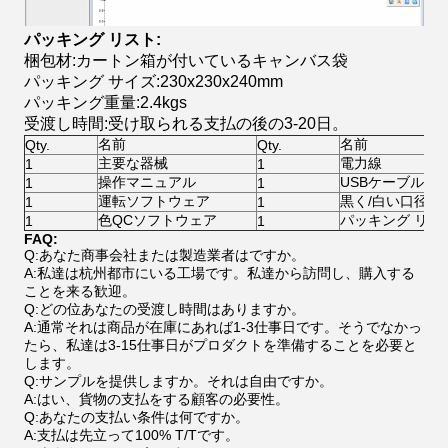
パッキング リスト:
梱包材:カートン箱が付いているキャンバス袋
パッキング サイズ:230x230x240mm
パッキング重量:2.4kgs
受渡し時間:受け取られる支払の後の3-20日。
名前
名前
Qty.
Qty.
主要な器械
電力線
1
1
操作マニュアル
USBケーブル
1
1
運転ソフトウェア
黒く/白い口径測
1
1
色QCソフトウェア
パッキング リス
1
1
FAQ:
Q:あなた商事会社または製造業者はですか。
A:私達は杭州都市にいる工場です。私達から訪問し、購入する
ことを来る歓迎。
Q:どの位あなたの受渡し時間はありますか。
A:通常それは商品が在庫にあれば1-3仕事日です。そうでなかっ
たら、私達は3-15仕事日がプロダクトを準備することを必要と
します。
Q:サンプルを提供しますか。それは自由ですか。
A:はい、貨物の支払をする顧客の必要性。
Q:あなたの支払い条件は何ですか。
A:支払は先立って100% T/Tです。