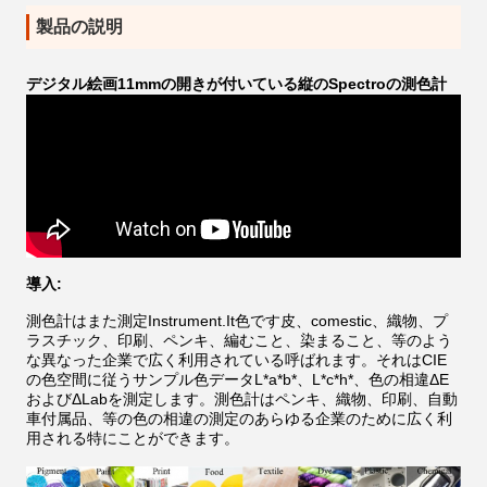
製品の説明
デジタル絵画11mmの開きが付いている縦のSpectroの測色計
導入:
測色計はまた測定Instrument.It色です皮、comestic、織物、プ
ラスチック、印刷、ペンキ、編むこと、染まること、等のよう
な異なった企業で広く利用されている呼ばれます。それはCIE
の色空間に従うサンプル色データL*a*b*、L*c*h*、色の相違ΔE
およびΔLabを測定します。測色計はペンキ、織物、印刷、自動
車付属品、等の色の相違の測定のあらゆる企業のために広く利
用される特にことができます。