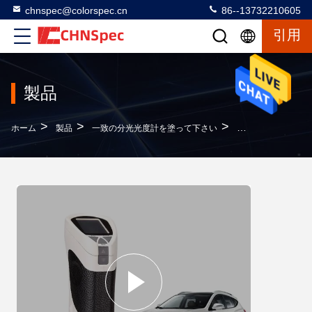
chnspec@colorspec.cn
86--13732210605
引用
製品
>
>
>
ホーム
製品
一致の分光光度計を塗って下さい
デジタル ペンキの一