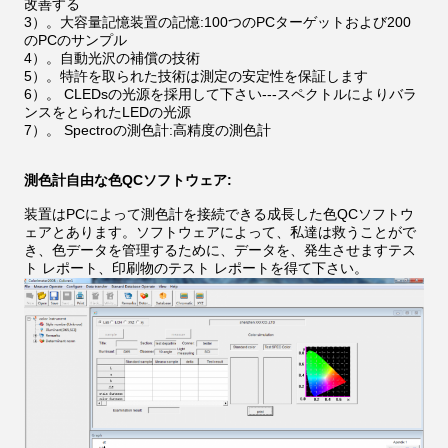
改善する
3）。
大容量記憶装置の記憶:100つのPCターゲットおよび200
のPCのサンプル
4）。自動光沢の補償の技術
5）。特許を取られた技術は測定の安定性を保証します
6）。
CLEDsの光源を採用して下さい---スペクトルによりバラ
ンスをとられたLEDの光源
7）。
Spectroの測色計:高精度の測色計
測色計自由な色QCソフトウェア:
装置はPCによって測色計を接続できる成長した色QCソフトウ
ェアとあります。ソフトウェアによって、私達は救うことがで
き、色データを管理するために、データを、発生させますテス
ト レポート、印刷物のテスト レポートを得て下さい。