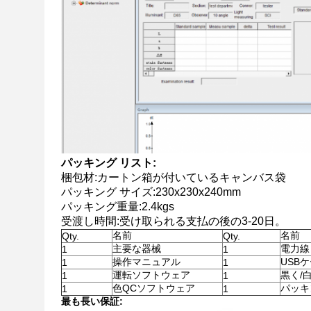
パッキング リスト:
梱包材:カートン箱が付いているキャンバス袋
パッキング サイズ:230x230x240mm
パッキング重量:2.4kgs
受渡し時間:受け取られる支払の後の3-20日。
名前
名前
Qty.
Qty.
主要な器械
電力線
1
1
操作マニュアル
USB
1
1
運転ソフトウェア
黒く/
1
1
色QCソフトウェア
パッキ
1
1
最も長い保証: