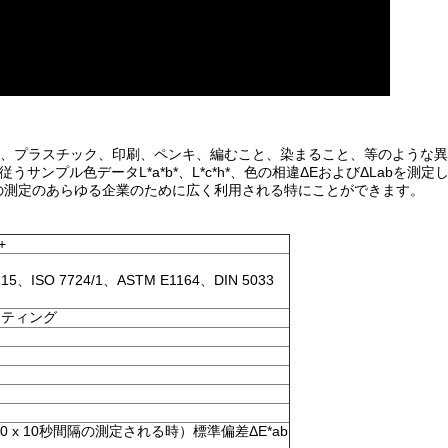
stic、織物、プラスチック、印刷、ペンキ、編むこと、染まること、等のような
サンプル色データL*a*b*、L*c*h*、色の相違ΔEおよびΔLabを測定
の測定のあらゆる企業のために広く利用される特にことができます。
+
5、ISO 7724/1、ASTM E1164、DIN 5033
ーティング
x 10秒間隔の測定される時）標準偏差ΔE*ab