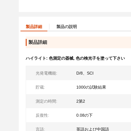
製品詳細
製品の説明
製品詳細
ハイライト:
色測定の器械
,
色の検光子を塗って下さい
光発電機能:
D/8、SCI
貯蔵:
1000の試験結果
測定の時間:
2第2
反復性:
0.08の下
言語:
英語および中国語