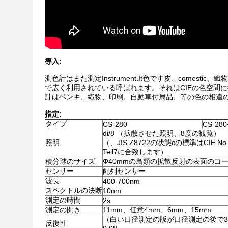
導入:
測色計はまた測定Instrument.It色です皮、come
で広く利用されている呼ばれます。それはCIEの色空間に従う
計はペンキ、織物、印刷、自動車付属品、等の色の相違
指定:
タイプ
CS-280
CS-280
di/8 （拡散させた照明、8度の観覧）
照明
（、JIS Z8722の状態cの標準はCIE No.1
Teil7に合致します）
積分球のサイズ
Φ40mmの鳥類の拡散反射の表面のコ
センサー
配列センサー
波長
400-700nm
スペクトルの決断
10nm
測定の時間
2s
測定の開き
11mm、任意4mm、6mm、15mm
（白い口径測定の版が口径測定の後で30 
反復性