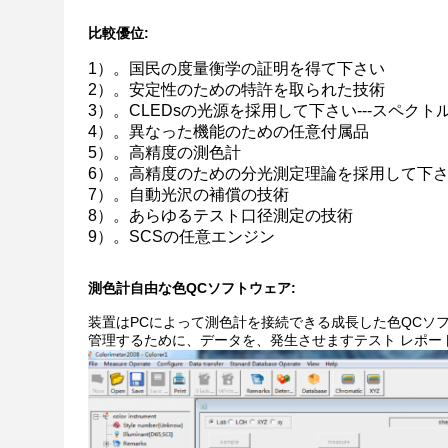
比較優位:
1）。
国民の度量衡学の証明を得て下さい
2）。安定性のための特許を取られた技術
3）。CLEDsの光源を採用して下さい---スペク
4）。異なった機能のための任意付属品
5）。高精度の測色計
6）。高精度のための分光測定理論を採用して下
7）。自動光沢の補償の技術
8）。あらゆるテスト口径測定の技術
9）。SCSの任意エンジン
測色計自由な色QCソフトウェア:
装置はPCによって測色計を接続できる成長した色QCソ
管理するために、データを、発生させますテスト レポー