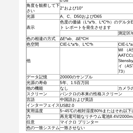
0.08
角度を観察して下
2°および10°
さい
光源
A、C、D50およびD65
色度の価値（L*a*b、L*C*h）のデ
表示
ト レポートを発生させます
測定区
色の相違の方式
ΔE*ab、ΔE*CH
色空間
CIE-L*a*b、L*C*h
CIE-L*
WI （A
AATCC
他
Stensb
イ（AST
73）
データ記憶
20000のサンプル
光源の寿命
5年、1.5百万回
他の機能
なし
カメラ
スクリーン
パンクロの本来の性格スクリーン
言語
中国語および英語
インターフェイス
USB2.0
実用温度
5~45℃の相対湿度80%またはそれ以下
力
再充電可能なリチウム電池8.4V/2000m
任意
マイクロ プリンター
色の一致システム
一致させない