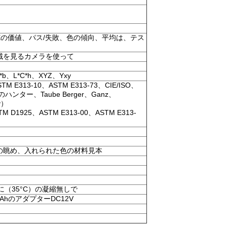
ルタEの価値、パス/失敗、色の傾向、平均は、テス
域を見るカメラを使って
a*b、L*C*h、XYZ、Yxy
STM E313-10、ASTM E313-73、CIE/ISO、
のハンター、Taube Berger、Ganz、
y）
M D1925、ASTM E313-00、ASTM E313-
の眺め、入れられた色の材料見本
に（35°C）の凝縮無しで
AhのアダプターDC12V