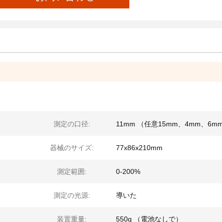
測定の口径:
11mm （任意15mm、4mm、6m
器械のサイズ:
77x86x210mm
測定範囲:
0-200%
測定の光源:
導いた
装置重量:
550g （電池なしで）