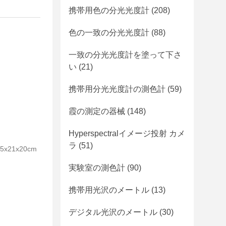
携帯用色の分光光度計
(208)
色の一致の分光光度計
(88)
一致の分光光度計を塗って下さ
い
(21)
携帯用分光光度計の測色計
(59)
霞の測定の器械
(148)
Hyperspectralイメージ投射 カメ
ラ
(51)
21x20cm
実験室の測色計
(90)
携帯用光沢のメートル
(13)
デジタル光沢のメートル
(30)