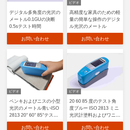
ビデオ
デジタル多角度の光沢の
高精度な家具のための軽
メートル0.1GUの決断
量の簡単な操作のデジタ
0.5sテスト時間
ル光沢のメートル
お問い合わせ
お問い合わせ
ビデオ
ビデオ
ペンキおよびニスの小型
20 60 85 度のテスト角
光沢のメートル青いISO
度ブルー ISO 2813 ミニ
2813 20° 60° 85°テスト
光沢計塗料およびワニス
角度JJG 696の標準
CS-380
お問い合わせ
お問い合わせ