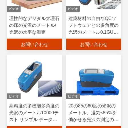
ビデオ
ビデオ
理性的なデジタル大理石
建築材料の自由なQCソ
の床の光沢のメートル/
フトウェアとの多角度の
光沢の水平な測定
光沢のメートル0.1GUの
決断
お問い合わせ
お問い合わせ
ビデオ
ビデオ
高精度の多機能多角度の
20の85の60度の光沢の
光沢のメートル10000テ
メートル、湿気<85%を
スト サンプル データ記
働かせる光沢の測定の器
憶
械