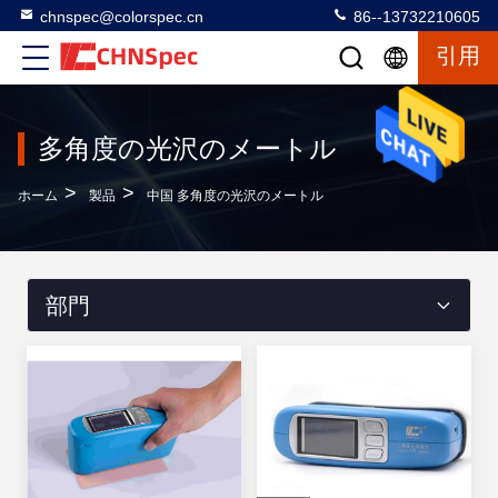
chnspec@colorspec.cn
86--13732210605
引用
多角度の光沢のメートル
>
>
ホーム
製品
中国 多角度の光沢のメートル
部門