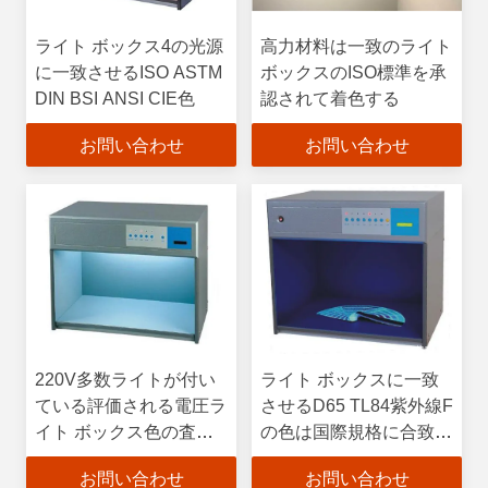
ライト ボックス4の光源
高力材料は一致のライト
に一致させるISO ASTM
ボックスのISO標準を承
DIN BSI ANSI CIE色
認されて着色する
お問い合わせ
お問い合わせ
220V多数ライトが付い
ライト ボックスに一致
ている評価される電圧ラ
させるD65 TL84紫外線F
イト ボックス色の査定
の色は国際規格に合致し
のキャビネット
ます
お問い合わせ
お問い合わせ