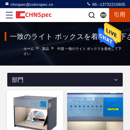
chnspec@colorspec.cn
86--13732210605
引用
一致のライト ボックスを着色して下
>
>
ホーム
製品
中国 一致のライト ボックスを着色して下
さい
部門