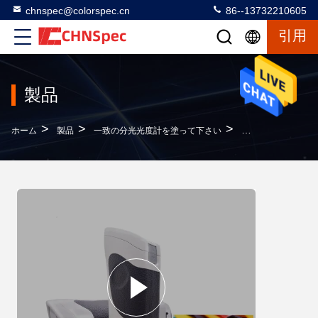
chnspec@colorspec.cn
86--13732210605
引用
製品
>
>
>
ホーム
製品
一致の分光光度計を塗って下さい
550g重量色の一