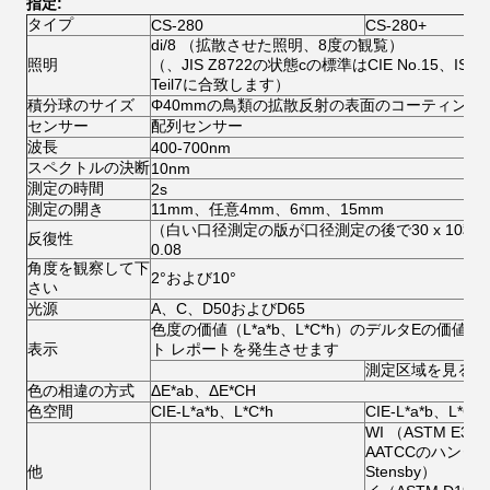
指定:
タイプ
CS-280
CS-280+
di/8 （拡散させた照明、8度の観覧）
照明
（、JIS Z8722の状態cの標準はCIE No.15、ISO 77
Teil7に合致します）
積分球のサイズ
Φ40mmの鳥類の拡散反射の表面のコーティング
センサー
配列センサー
波長
400-700nm
スペクトルの決断
10nm
測定の時間
2s
測定の開き
11mm、任意4mm、6mm、15mm
（白い口径測定の版が口径測定の後で30 x 10秒
反復性
0.08
角度を観察して下
2°および10°
さい
光源
A、C、D50およびD65
色度の価値（L*a*b、L*C*h）のデルタEの価
表示
ト レポートを発生させます
測定区域を見るカ
色の相違の方式
ΔE*ab、ΔE*CH
色空間
CIE-L*a*b、L*C*h
CIE-L*a*b、L*C
WI （ASTM E313
AATCCのハンター、
他
Stensby）