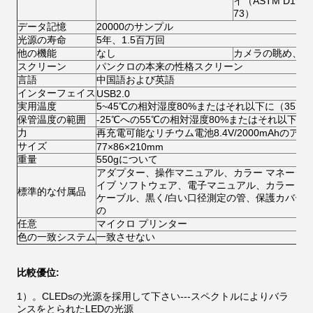
イ（ASTM D1925
73）
データ記憶
20000のサンプル
光源の寿命
5年、1.5百万回
他の機能
なし
カメラの眺め、入
スクリーン
パンクロの本来の性格スクリーン
言語
中国語および英語
インターフェイス
USB2.0
実用温度
5~45℃の相対湿度80%またはそれ以下に（35°
保管温度の範囲
-25℃への55℃の相対湿度80%またはそれ以下に
力
再充電可能なリチウム電池8.4V/2000mAhのアダ
サイズ
77×86×210mm
重量
550gについて
アダプター、操作マニュアル、カラー マネージ
イブ ソフトウェア、電子マニュアル、カラー マ
標準的な付属品
ケーブル、黒く/白い口径測定の管、保護カバー
の
任意
マイクロ プリンター
色の一致システム
一致させない
比較優位:
1）。CLEDsの光源を採用して下さい---スペクトルによりバラ
ンスをとられたLEDの光源