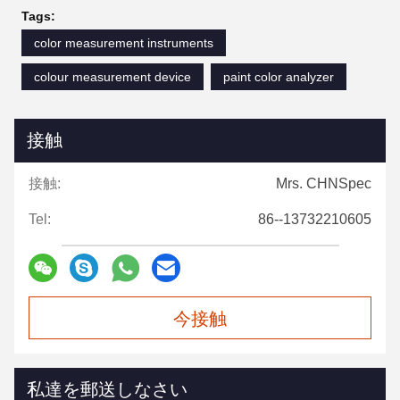
Tags:
color measurement instruments
colour measurement device
paint color analyzer
接触
接触:
Mrs. CHNSpec
Tel:
86--13732210605
今接触
私達を郵送しなさい