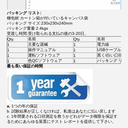
パッキング リスト:
梱包材:カートン箱が付いているキャンバス袋
パッキング サイズ:230x230x240mm
パッキング重量:2.4kgs
受渡し時間:受け取られる支払の後の3-20日。
名前
名前
Qty.
Qty.
主要な器械
電力線
1
1
操作マニュアル
USBケーブル
1
1
運転ソフトウェア
黒く/白い口径測
1
1
色QCソフトウェア
パッキング リス
1
1
最も長い保証の時間
a.
1つの年の保証
b.
試験結果が正しくなければ、私達はあなたに払い戻します
c.
1年間要される口径測定を救うかどれがデータ権限を保証す
るためにあらゆる装置にテスト レポートを提供して下さい。