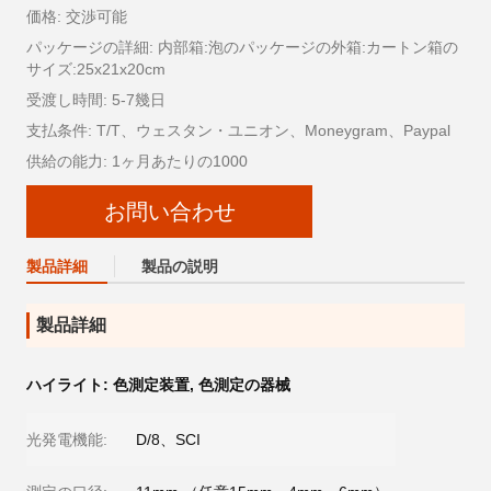
価格: 交渉可能
パッケージの詳細: 内部箱:泡のパッケージの外箱:カートン箱の
サイズ:25x21x20cm
受渡し時間: 5-7幾日
支払条件: T/T、ウェスタン・ユニオン、Moneygram、Paypal
供給の能力: 1ヶ月あたりの1000
お問い合わせ
製品詳細
製品の説明
製品詳細
ハイライト:
色測定装置
,
色測定の器械
光発電機能:
D/8、SCI