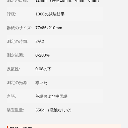
測定の口径:
11mm （任意15mm、4mm、6mm）
貯蔵:
1000の試験結果
器械のサイズ:
77x86x210mm
測定の時間:
2第2
測定範囲:
0-200%
反復性:
0.08の下
測定の光源:
導いた
言語:
英語および中国語
装置重量:
550g （電池なしで）