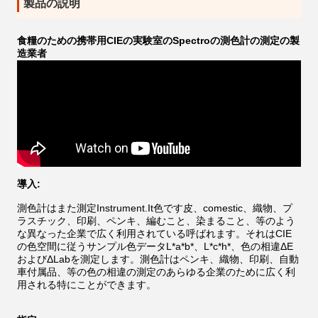
製品の説明
食糧のための携帯用CIEの実験室のSpectroの測色計の測定の製
造業者
導入:
測色計はまた測定Instrument.It色です皮、comestic、織物、プ
ラスチック、印刷、ペンキ、編むこと、染まること、等のよう
な異なった企業で広く利用されている呼ばれます。それはCIE
の色空間に従うサンプル色データL*a*b*、L*c*h*、色の相違ΔE
およびΔLabを測定します。測色計はペンキ、織物、印刷、自動
車付属品、等の色の相違の測定のあらゆる企業のために広く利
用される特にことができます。