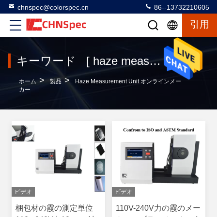
chnspec@colorspec.cn
86--13732210605
引用
キーワード [ haze measurement unit ] マッチ 69 製品
>
>
ホーム
製品
Haze Measurement Unit オンラインメー
カー
ビデオ
ビデオ
梱包材の霞の測定単位
110V-240V力の霞のメー