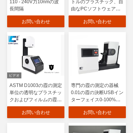
110 - 240V力10nmの波
トルのプラスチック、自
長間隔
由なPCソフトウェアが
付いている霞の測定単位
お問い合わせ
お問い合わせ
ビデオ
ASTM D1003の霞の測定
専門の霞の測定の器械
単位の透明なプラスチッ
0.01の霞の決断USBイン
クおよびフィルムの霞テ
ターフェイス0-100%霞
ストHazemeter
の測定の範囲
お問い合わせ
お問い合わせ