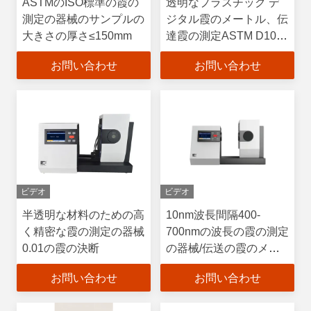
ASTMのISO標準の霞の
透明なプラスチック デ
測定の器械のサンプルの
ジタル霞のメートル、伝
大きさの厚さ≤150mm
達霞の測定ASTM D1044
の標準
お問い合わせ
お問い合わせ
ビデオ
ビデオ
半透明な材料のための高
10nm波長間隔400-
く精密な霞の測定の器械
700nmの波長の霞の測定
0.01の霞の決断
の器械/伝送の霞のメー
トル
お問い合わせ
お問い合わせ