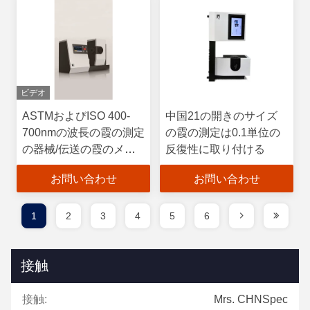
ビデオ
ASTMおよびISO 400-
中国21の開きのサイズ
700nmの波長の霞の測定
の霞の測定は0.1単位の
の器械/伝送の霞のメー
反復性に取り付ける
トル
お問い合わせ
お問い合わせ
1
2
3
4
5
6
接触
接触:
Mrs. CHNSpec