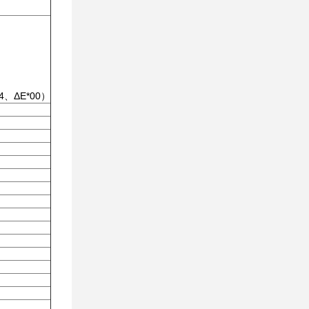
4、ΔE*00）