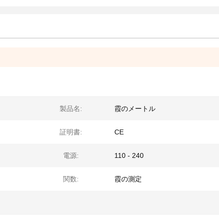
製品名:
霞のメートル
証明書:
CE
電源:
110 - 240
関数:
霞の測定