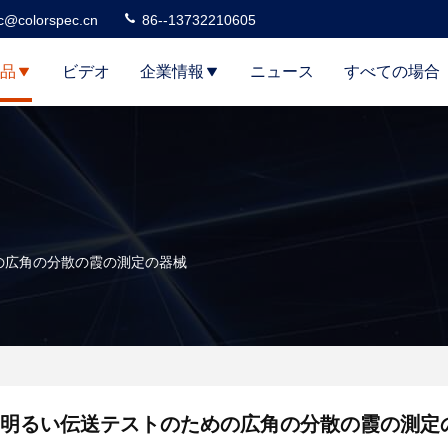
c@colorspec.cn
86--13732210605
品
ビデオ
企業情報
ニュース
すべての場合
の広角の分散の霞の測定の器械
明るい伝送テストのための広角の分散の霞の測定