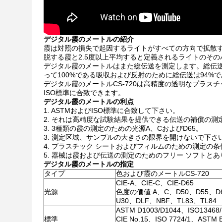
デジタル霞のメートルの紹介
霞は対照の損失で起因するライトがすべての方向で拡散
脱する霞と2.5度以上平均すると定義されるライトのその
デジタル霞のメートルはまた総伝送を測定します。総伝
って100%である吸収および反射のために総伝送は94%
デジタル霞のメートルCS-720は高精度の透明なプラス
ISO標準に合致できます。
デジタル霞のメートルの利点
1. ASTMおよびISO標準に合致して下さい。
2. それは高精度な試験結果を提供できる伝送の補償の測
3. 3種類の霞の測定のための光源A、CおよびD65。
3. 測定区域、サンプルの大きさの限界を開けないで下さ
4. プラスチック シートおよびフィルムのための測定の
5. 器械は霞および伝送の測定のためのフリー ソフトと
デジタル霞のメートルの指定
タイプ
色および霞のメートルCS-720
CIE-A、CIE-C、CIE-D65
光源
色度の価値:A、C、D50、D55、D6
U30、DLF、NBF、TL83、TL84
ASTM D1003/D1044、ISO13468/
標準
CIE No.15、ISO 7724/1、ASTM E