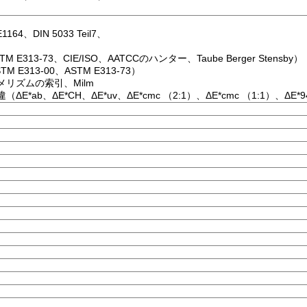
1164、DIN 5033 Teil7、
 E313-73、CIE/ISO、AATCCのハンター、Taube Berger Stensby）
 E313-00、ASTM E313-73）
タメリズムの索引、Milm
（ΔE*ab、ΔE*CH、ΔE*uv、ΔE*cmc （2:1）、ΔE*cmc （1:1）、ΔE*9