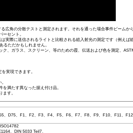
する広角の分散テストと測定されます。それを通った場合事件ビームか
パーセント。
送は実際に送信されるライトと比較される総入射光の測定です（例えば
であるただかもしれません。
チック、ガラス、スクリーン、等のための霞、伝送および色を測定、AST
定を実現できます。
い。
条件を満たす異なった据え付け品。
あります。
5、D75、F1、F2、F3、F4、F5、F6、F7、F8、F9、F10、F11、F1
ISO14782
1164、DIN 5033 Teil7、