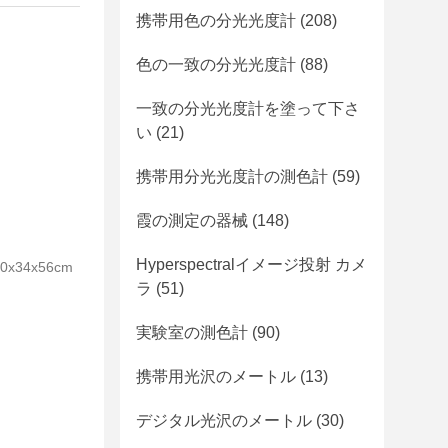
携帯用色の分光光度計
(208)
色の一致の分光光度計
(88)
一致の分光光度計を塗って下さ
い
(21)
携帯用分光光度計の測色計
(59)
霞の測定の器械
(148)
Hyperspectralイメージ投射 カメ
34x56cm
ラ
(51)
実験室の測色計
(90)
携帯用光沢のメートル
(13)
デジタル光沢のメートル
(30)