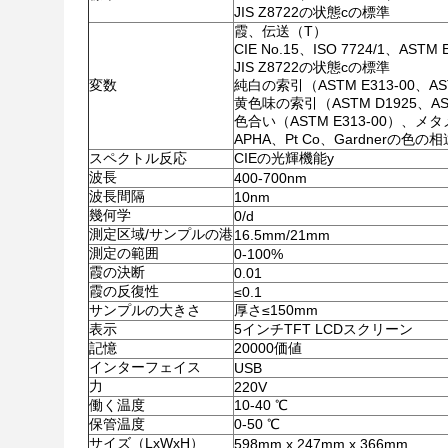
JIS Z8722の状態cの標準
霞、伝送（T）
CIE No.15、ISO 7724/1、ASTM E
JIS Z8722の状態cの標準
変数
純白の索引（ASTM E313-00、ASTM
黄色味の索引（ASTM D1925、ASTM
色合い（ASTM E313-00）、メ
APHA、Pt Co、Gardnerの色の相違
スペクトル反応
CIEの光輝機能y
波長
400-700nm
波長間隔
10nm
幾何学
0/d
測定区域/サンプルの港
16.5mm/21mm
測定の範囲
0-100%
霞の決断
0.01
霞の反復性
≤0.1
サンプルの大きさ
厚さ≤150mm
表示
5インチTFT LCDスクリーン
記憶
20000価値
インターフェイス
USB
力
220V
働く温度
10-40 ℃
保管温度
0-50 ℃
サイズ（LxWxH）
598mm x 247mm x 366mm