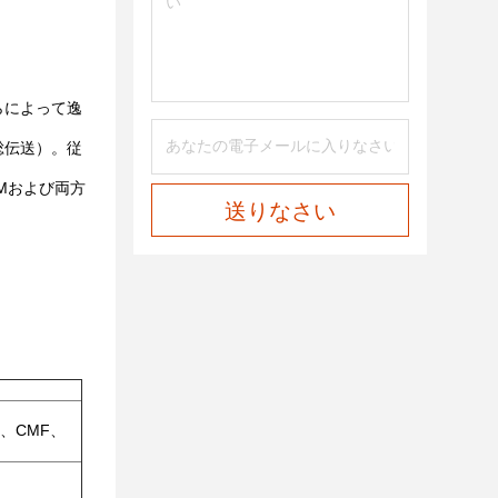
らによって逸
総伝送）。従
Mおよび両方
送りなさい
2、CMF、