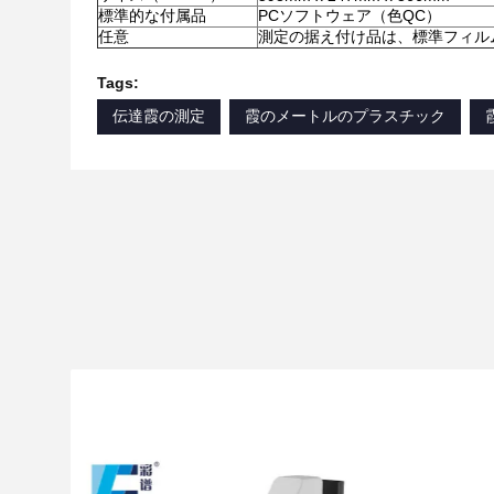
標準的な付属品
PCソフトウェア（色QC）
任意
測定の据え付け品は、標準フィル
Tags:
伝達霞の測定
霞のメートルのプラスチック