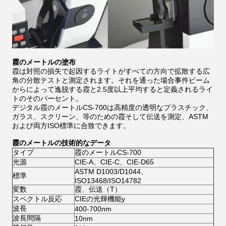
霞のメートルの塗布
霞は対照の損失で起因するライトがすべての方向で拡散する広
角の分散テストと測定されます。それを通った場合事件ビーム
からによって逸脱する霞と2.5度以上平均すると定義されるライ
トのそのパーセント。
デジタル霞のメートルCS-700は高精度の透明なプラスチック、
ガラス、スクリーン、等のための霞そして伝送を測定、ASTM
および両方ISO標準に合致できます。
霞のメートルの技術的なデータ
タイプ
霞のメートルCS-700
光源
CIE-A、CIE-C、CIE-D65
ASTM D1003/D1044、
標準
ISO13468/ISO14782
変数
霞、伝送（T）
スペクトル反応
CIEの光輝機能y
波長
400-700nm
波長間隔
10nm