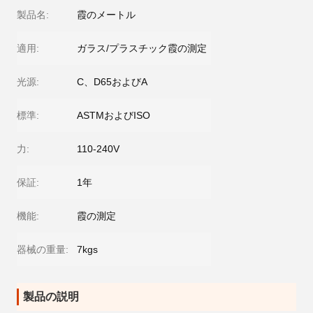
製品名:
霞のメートル
適用:
ガラス/プラスチック霞の測定
光源:
C、D65およびA
標準:
ASTMおよびISO
力:
110-240V
保証:
1年
機能:
霞の測定
器械の重量:
7kgs
製品の説明