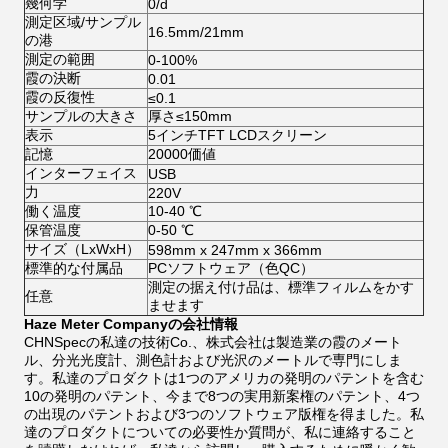
幾何学
0/d
測定区域/サンプル
16.5mm/21mm
の港
測定の範囲
0-100%
霞の決断
0.01
霞の反復性
≤0.1
サンプルの大きさ
厚さ≤150mm
表示
5インチTFT LCDスクリーン
記憶
20000価値
インターフェイス
USB
力
220V
働く温度
10-40 ℃
保管温度
0-50 ℃
サイズ（LxWxH）
598mm x 247mm x 366mm
標準的な付属品
PCソフトウェア（色QC）
測定の据え付け品は、標準フィルムをかす
任意
ませます
Haze Meter Companyの会社情報
CHNSpecの私達の技術Co.、株式会社は製造業の霞のメート
ル、分光光度計、測色計および光沢のメートルで専門にしま
す。私達のプロダクトは1つのアメリカの発明のパテントを含む
10の発明のパテント、今まで8つの実用新案権のパテント、4つ
の出現のパテントおよび3つのソフトウェア版権を得ました。私
達のプロダクトについての必要性か質問が、私に連絡すること