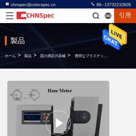
chnspec@colorspec.cn
86--13732210605
引用
製品
>
>
>
ホーム
製品
霞の測定の器械
透明なプラスチック デジタル霞のメートル、伝達霞の測定ASTM D1044の標準