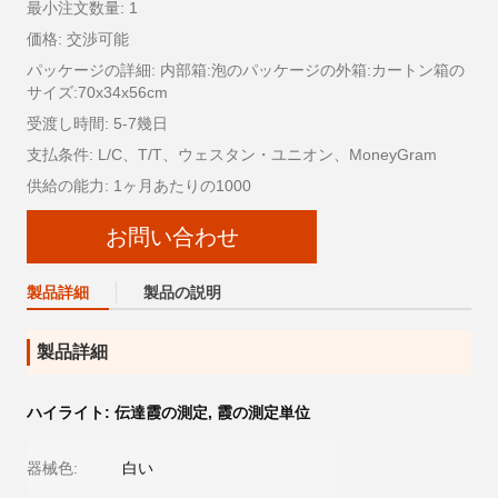
最小注文数量: 1
価格: 交渉可能
パッケージの詳細: 内部箱:泡のパッケージの外箱:カートン箱の
サイズ:70x34x56cm
受渡し時間: 5-7幾日
支払条件: L/C、T/T、ウェスタン・ユニオン、MoneyGram
供給の能力: 1ヶ月あたりの1000
お問い合わせ
製品詳細
製品の説明
製品詳細
ハイライト:
伝達霞の測定
,
霞の測定単位
器械色:
白い