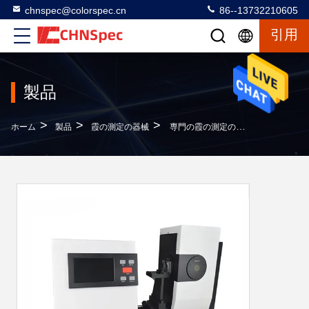
chnspec@colorspec.cn
86--13732210605
引用
製品
>
>
>
ホーム
製品
霞の測定の器械
専門の霞の測定の器械0.01の霞の決断USBインターフェイス0-100%霞の測定の範囲