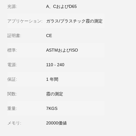
光源:
A、CおよびD65
アプリケーション:
ガラス/プラスチック霞の測定
証明書:
CE
標準:
ASTMおよびISO
電源:
110 - 240
保証:
1 年間
関数:
霞の測定
重量:
7KGS
メモリ:
20000価値