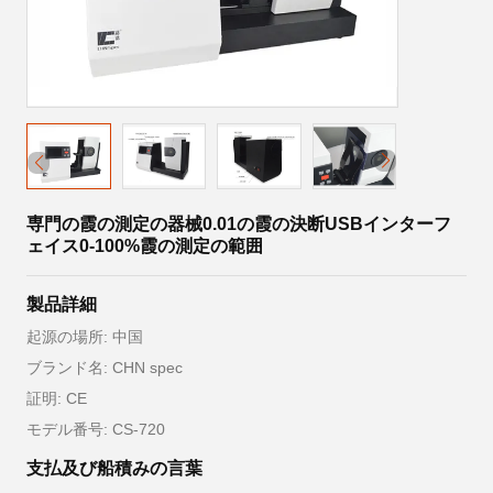
専門の霞の測定の器械0.01の霞の決断USBインターフ
ェイス0-100%霞の測定の範囲
製品詳細
起源の場所: 中国
ブランド名: CHN spec
証明: CE
モデル番号: CS-720
支払及び船積みの言葉