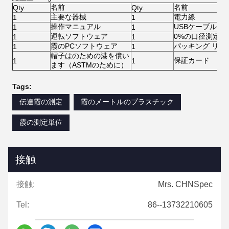
名前
名前
Qty.
Qty.
主要な器械
電力線
1
1
操作マニュアル
USBケーブル
1
1
運転ソフトウェア
0%の口径測定の
1
1
霞のPCソフトウェア
パッキング リス
1
1
帽子はのための港を償い
保証カード
1
1
ます（ASTMのために）
Tags:
伝達霞の測定
霞のメートルのプラスチック
霞の測定単位
接触
接触:
Mrs. CHNSpec
Tel:
86--13732210605