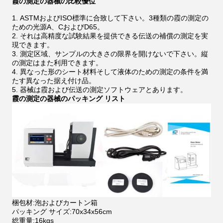
霞の測定の器械の比較優位
1.
ASTMおよびISO標準に合致して下さい。3種類の霞の測定の
ための光源A、CおよびD65。
2.
それは高精度な試験結果を提供できる伝送の補償の測定を実
現できます。
3.
測定区域、サンプルの大きさの限界を開けないで下さい。縦
の測定はまた利用できます。
4.
異なった形のシート材料そして液体のための測定の条件を満
たす異なった据え付け品。
5.
器械は霞および伝送の測定ソフトウェアとあります。
霞の測定の器械のパッキング リスト
梱包材:泡およびカートン箱
パッキング サイズ:70x34x56cm
総重量:16kgs