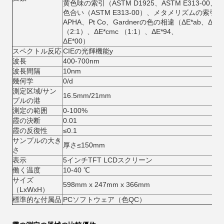
黄色味の索引（ASTM D1925、ASTM E313-00、AS
色合い（ASTM E313-00）、メタメリズムの索引、M
APHA、Pt Co、Gardnerの色の相違（ΔE*ab、ΔE*C
（2:1）、ΔE*cmc （1:1）、ΔE*94、
ΔE*00）
スペクトル反応
CIEの光輝機能y
波長
400-700nm
波長間隔
10nm
幾何学
0/d
測定区域/サン
16.5mm/21mm
プルの港
測定の範囲
0-100%
霞の決断
0.01
霞の反復性
≤0.1
サンプルの大き
厚さ≤150mm
さ
表示
5インチTFT LCDスクリーン
働く温度
10-40 ℃
サイズ
598mm x 247mm x 366mm
（LxWxH）
標準的な付属品
PCソフトウェア（色QC）