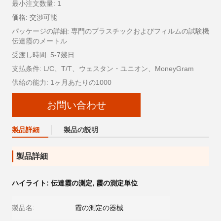
最小注文数量: 1
価格: 交渉可能
パッケージの詳細: 専門のプラスチックおよびフィルムの試験機
伝達霞のメートル
受渡し時間: 5-7幾日
支払条件: L/C、T/T、ウェスタン・ユニオン、MoneyGram
供給の能力: 1ヶ月あたりの1000
お問い合わせ
製品詳細
製品の説明
製品詳細
ハイライト:
伝達霞の測定
,
霞の測定単位
製品名:
霞の測定の器械