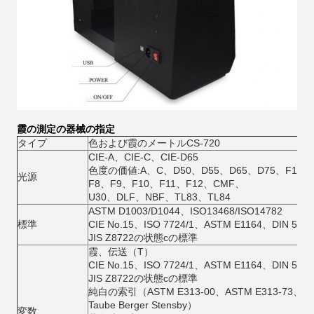
霞の測定の器械の指定
タイプ
色および霞のメートルCS-720
CIE-A、CIE-C、CIE-D65
色度の価値:A、C、D50、D55、D65、D75、F1、F
光源
F8、F9、F10、F11、F12、CMF、
U30、DLF、NBF、TL83、TL84
ASTM D1003/D1044、ISO13468/ISO14782
標準
CIE No.15、ISO 7724/1、ASTM E1164、DIN 5033 
JIS Z8722の状態cの標準
霞、伝送（T）
CIE No.15、ISO 7724/1、ASTM E1164、DIN 5033 
JIS Z8722の状態cの標準
純白の索引（ASTM E313-00、ASTM E313-73、
Taube Berger Stensby）
変数