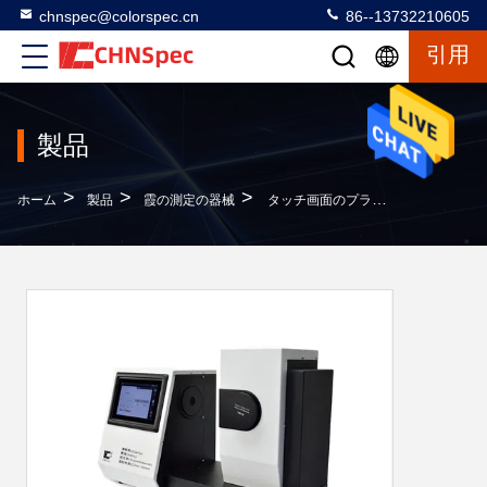
chnspec@colorspec.cn
86--13732210605
引用
製品
>
>
>
ホーム
製品
霞の測定の器械
タッチ画面のプラスチック ガラス透明物は霞および伝達テストCS-720を明確にするためにメーターで計る