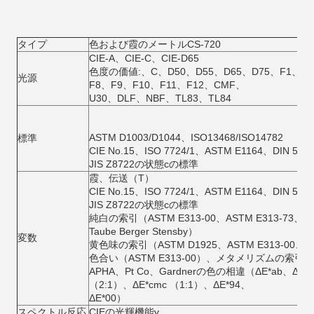
タイプ
色および霞のメートルCS-720
CIE-A、CIE-C、CIE-D65
色度の価値:、C、D50、D55、D65、D75、F1、F2
光源
F8、F9、F10、F11、F12、CMF、
U30、DLF、NBF、TL83、TL84
ASTM D1003/D1044、ISO13468/ISO14782
標準
CIE No.15、ISO 7724/1、ASTM E1164、DIN 5033
JIS Z8722の状態cの標準
霞、伝送（T）
CIE No.15、ISO 7724/1、ASTM E1164、DIN 5033
JIS Z8722の状態cの標準
純白の索引（ASTM E313-00、ASTM E313-73、
Taube Berger Stensby）
変数
黄色味の索引（ASTM D1925、ASTM E313-00、AS
色合い（ASTM E313-00）、メタメリズムの索引、M
APHA、Pt Co、Gardnerの色の相違（ΔE*ab、ΔE*CH
（2:1）、ΔE*cmc （1:1）、ΔE*94、
ΔE*00）
スペクトル反応
CIEの光輝機能y