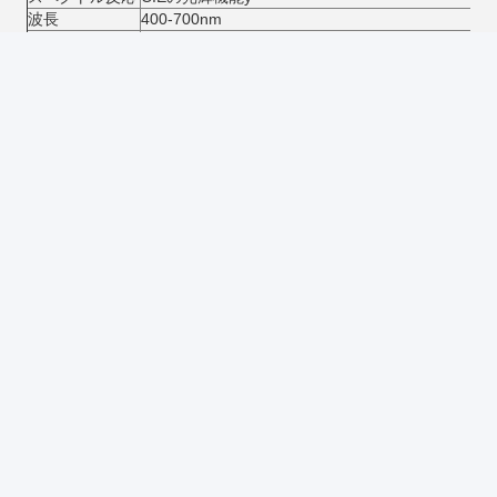
波長
400-700nm
波長間隔
10nm
幾何学
0/d
測定区域/サン
16.5mm/21mm
プルの港
測定の範囲
0-100%
霞の決断
0.01
霞の反復性
≤0.1
サンプルの大き
厚さ≤150mm
さ
表示
5インチTFT LCDスクリーン
働く温度
10-40 ℃
サイズ
598mm x 247mm x 366mm
（LxWxH）
標準的な付属品
PCソフトウェア（色QC）