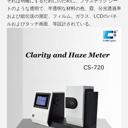
それは明確にするためにのために、
プラスチック シー
トのような
透明で、
半透明な材料
の色、霞、分光透過率
および総伝送の測定
、フィルム、ガラス、LCDのパネ
ルおよびタッチ画面、等
設計されている
。