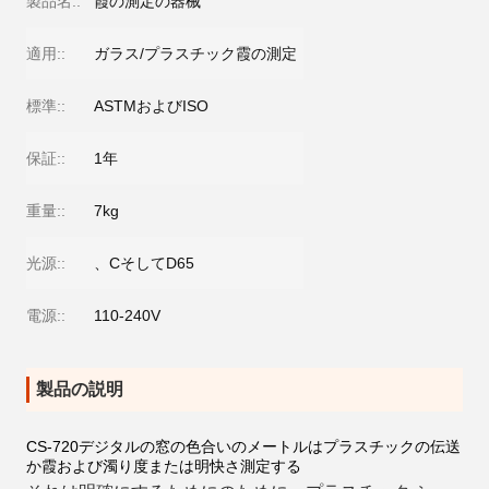
製品名::
霞の測定の器械
適用::
ガラス/プラスチック霞の測定
標準::
ASTMおよびISO
保証::
1年
重量::
7kg
光源::
、CそしてD65
電源::
110-240V
製品の説明
CS-720デジタルの窓の色合いのメートルはプラスチックの伝送
か霞および濁り度または明快さ測定する