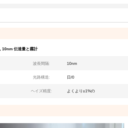
,
10nm 伝達量と霧計
波長間隔:
10nm
光路構造:
日/0
ヘイズ精度:
よくより±1%の