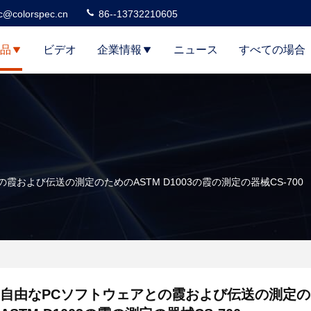
c@colorspec.cn
86--13732210605
品
ビデオ
企業情報
ニュース
すべての場合
霞および伝送の測定のためのASTM D1003の霞の測定の器械CS-700
自由なPCソフトウェアとの霞および伝送の測定