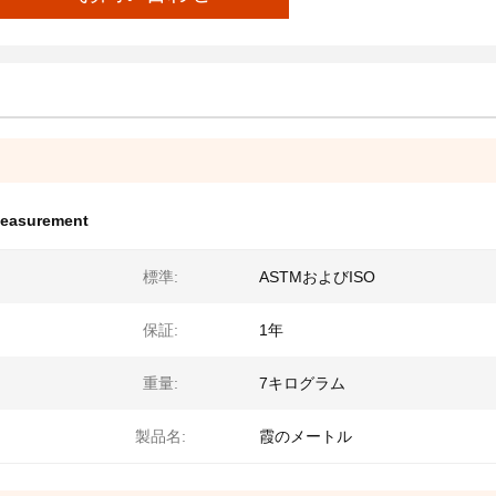
measurement
標準:
ASTMおよびISO
保証:
1年
重量:
7キログラム
製品名:
霞のメートル