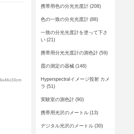
携帯用色の分光光度計
(208)
色の一致の分光光度計
(88)
一致の分光光度計を塗って下さ
い
(21)
携帯用分光光度計の測色計
(59)
霞の測定の器械
(148)
Hyperspectralイメージ投射 カメ
46x33cm
ラ
(51)
実験室の測色計
(90)
携帯用光沢のメートル
(13)
デジタル光沢のメートル
(30)