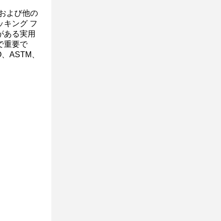
および他の
キング フ
がある実用
で重要で
、ASTM、