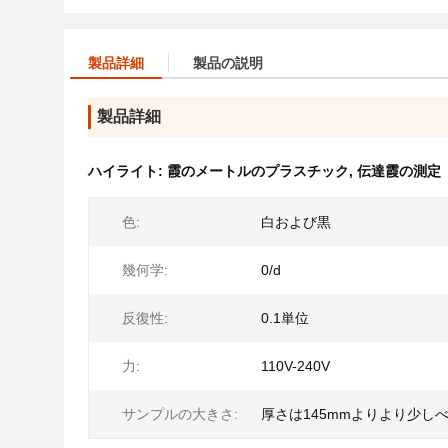
製品詳細
製品の説明
製品詳細
ハイライト:
霞のメートルのプラスチック
,
伝達霞の測定
色:
白および黒
幾何学:
0/d
反復性:
0.1単位
力:
110V-240V
サンプルの大きさ:
厚さは145mmよりより少し