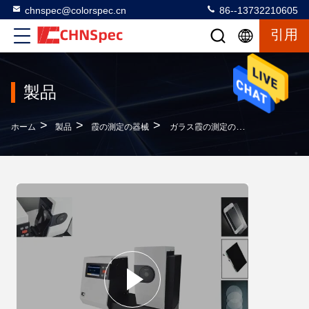
chnspec@colorspec.cn
86--13732210605
引用
製品
>
>
>
ホーム
製品
霞の測定の器械
ガラス霞の測定の器械の波長間隔10 Nmの記憶20000価値