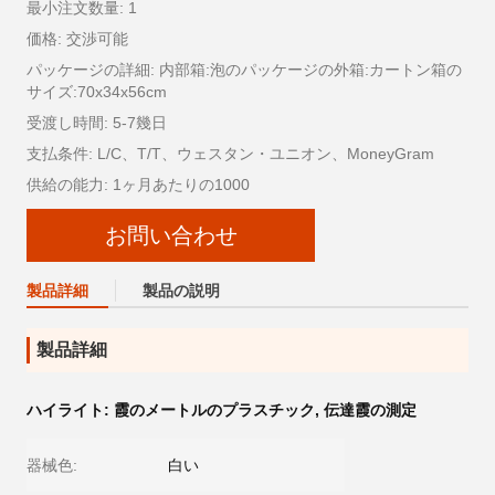
最小注文数量: 1
価格: 交渉可能
パッケージの詳細: 内部箱:泡のパッケージの外箱:カートン箱の
サイズ:70x34x56cm
受渡し時間: 5-7幾日
支払条件: L/C、T/T、ウェスタン・ユニオン、MoneyGram
供給の能力: 1ヶ月あたりの1000
お問い合わせ
製品詳細
製品の説明
製品詳細
ハイライト:
霞のメートルのプラスチック
,
伝達霞の測定
器械色:
白い