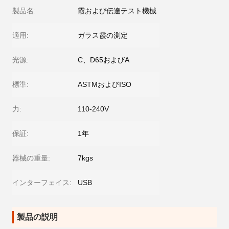
製品名:
霞および伝達テスト機械
適用:
ガラス霞の測定
光源:
C、D65およびA
標準:
ASTMおよびISO
力:
110-240V
保証:
1年
器械の重量:
7kgs
インターフェイス:
USB
製品の説明