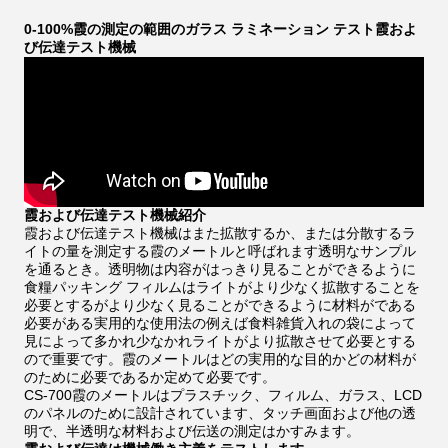
0-100%霞の測定の範囲のガラス ラミネーション テスト霞およ
び伝達テスト機械
霞および伝達テスト機械紹介
霞および伝達テスト機械はまた拡散するか、または分散するラ
イトの量を測定する霞のメートルと呼ばれます透明なサンプル
を通るとき。透明物は内容がはっきり見ることができるように
食糧パッキング フィルムはライトがより少なく拡散することを
必要とするがより少なく見ることができるように材料がである
必要がある実用的な使用法の例えば食料雑貨入れの袋によって
見によって多かれ少なかれライトがより拡散させて必要とする
ので重要です。霞のメートルはどの実用的な目的かどの材料が
のために必要であるか定めて必要です。
CS-700霞のメートルはプラスチック、フィルム、ガラス、LCD
のパネルのために設計されています、タッチ画面および他の透
明で、半透明な材料および伝送の測定はかすみます。