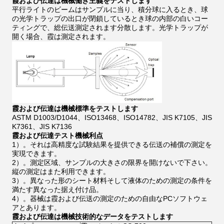
霞および伝達は機械働き主義をテストします
平行ライトのビームはサンプルに当り、積分球に入るとき、球
の光学トラップの出口が閉鎖しているとき球の内部の白いコー
ティングで、総伝送測定されます分散します。光学トラップが
開く場合、霞は測定されます。
霞および伝達は機械標準をテストします
ASTM D1003/D1044、ISO13468、ISO14782、JIS K7105、JIS
K7361、JIS K7136
霞および伝達テスト機械利点
1）。それは高精度な試験結果を提供できる伝送の補償の測定を
実現できます。
2）。測定区域、サンプルの大きさの限界を開けないで下さい。
縦の測定はまた利用できます。
3）。異なった形のシート材料そして液体のための測定の条件を
満たす異なった据え付け品。
4）。器械は霞および伝送の測定のための自由なPCソフトウェ
アとあります。
霞および伝達は機械
技術的なデータを
テストします