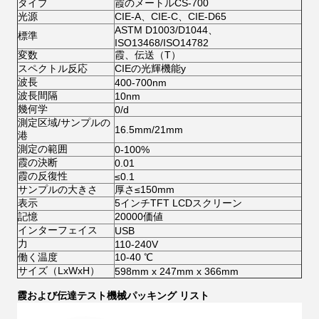
タイプ
霞のメートルCS-700
光源
CIE-A、CIE-C、CIE-D65
ASTM D1003/D1044、
標準
ISO13468/ISO14782
変数
霞、伝送（T）
スペクトル反応
CIEの光輝機能y
波長
400-700nm
波長間隔
10nm
幾何学
0/d
測定区域/サンプルの
16.5mm/21mm
港
測定の範囲
0-100%
霞の決断
0.01
霞の反復性
≤0.1
サンプルの大きさ
厚さ≤150mm
表示
5インチTFT LCDスクリーン
記憶
20000価値
インターフェイス
USB
力
110-240V
働く温度
10-40 ℃
サイズ（LxWxH）
598mm x 247mm x 366mm
霞および伝達テスト機械
パッキング リスト