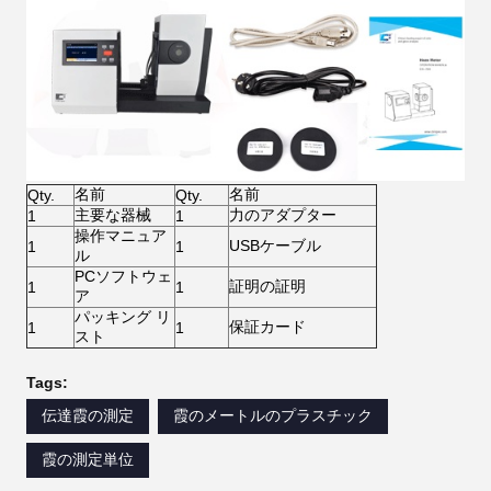
名前
名前
Qty.
Qty.
主要な器械
力のアダプター
1
1
操作マニュア
USBケーブル
1
1
ル
PCソフトウェ
証明の証明
1
1
ア
パッキング リ
保証カード
1
1
スト
Tags:
伝達霞の測定
霞のメートルのプラスチック
霞の測定単位