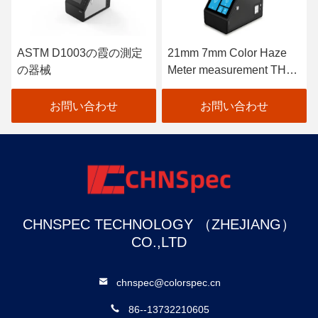
ASTM D1003の霞の測定
21mm 7mm Color Haze
の器械
Meter measurement THC-
08
お問い合わせ
お問い合わせ
CHNSPEC TECHNOLOGY （ZHEJIANG）
CO.,LTD
chnspec@colorspec.cn
86--13732210605