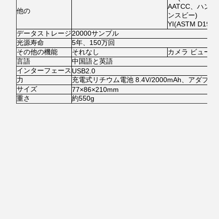
AATCC、ハン
他の
ンスビー)
YI(ASTM D192
データストレージ
20000サンプル
光源寿命
5年、150万回
その他の機能
それなし
カメラ ビュー、
言語
中国語と英語
インターフェース
USB2.0
力
充電式リチウム電池 8.4V/2000mAh、アダプター
サイズ
77×86×210mm
重さ
約550g