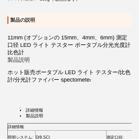
製品の説明
11mm (オプションの 15mm、4mm、6mm) 測定
口径 LED ライト テスター ポータブル分光光度計
比色計
製品説明
ホット販売ポータブル LED ライト テスター/比色
計/分光計ファイバー spectomete
r
詳細情報
製品説明
詳細情報
1
照明システム:
D/8,SCI
測定口径: