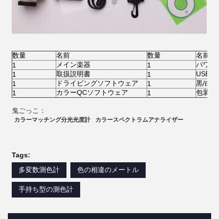
数量
名前
数量
名前
メイン楽器
パワー
1
1
取扱説明書
USB
1
1
ドライビングソフトウェア
黒/白
1
1
カラーQCソフトウェア
包装内
1
1
鬼ごっこ：
カラーマッチング分光光度計
カラースペクトラムアナライザー
Tags:
多変数測色計
色の相違のメートル
手持ち型の測色計