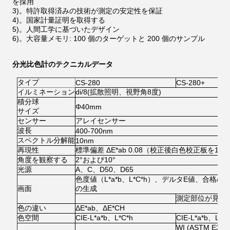
を採用
3)。特許取得済みの技術が測定の安定性を保証
4)。国家計量証明を取得する
5)。人間工学に基づいたデザイン
6)。大容量メモリ: 100 個のターゲットと 200 個のサンプル
分光比色計のテクニカルデータ
タイプ
CS-280
CS-280+
イルミネーション
di/8(拡散照明、視野角8度)
積分球
Φ40mm
サイズ
センサー
アレイセンサー
波長
400-700nm
スペクトル分解能
10nm
再現性
標準偏差 ΔE*ab 0.08（校正後白色校正板を1
角度を観察する
2°および10°
光源
A、C、D50、D65
色度値（L*a*b、L*C*h）、デルタE値、合
画面
の生成
測定部位が見え
色の違い
ΔE*ab、ΔE*CH
色空間
CIE-L*a*b、L*C*h
CIE-L*a*b、L*
WI (ASTM E31