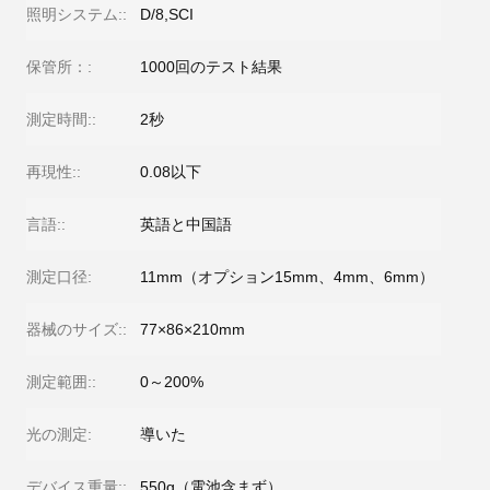
照明システム::
D/8,SCI
保管所：:
1000回のテスト結果
測定時間::
2秒
再現性::
0.08以下
言語::
英語と中国語
測定口径:
11mm（オプション15mm、4mm、6mm）
器械のサイズ::
77×86×210mm
測定範囲::
0～200%
光の測定:
導いた
デバイス重量::
550g（電池含まず）