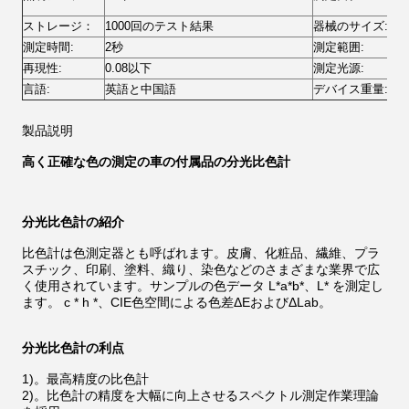
6
ストレージ：
1000回のテスト結果
器械のサイズ:
77
測定時間:
2秒
測定範囲:
0
再現性:
0.08以下
測定光源:
導
言語:
英語と中国語
デバイス重量:
5
製品説明
高く正確な色の測定の車の付属品の分光比色計
分光比色計の紹介
比色計は色測定器とも呼ばれます。皮膚、化粧品、繊維、プラ
スチック、印刷、塗料、織り、染色などのさまざまな業界で広
く使用されています。サンプルの色データ L*a*b*、L* を測定し
ます。 c * h *、CIE色空間による色差ΔEおよびΔLab。
分光比色計の利点
1)。最高精度の比色計
2)。比色計の精度を大幅に向上させるスペクトル測定作業理論