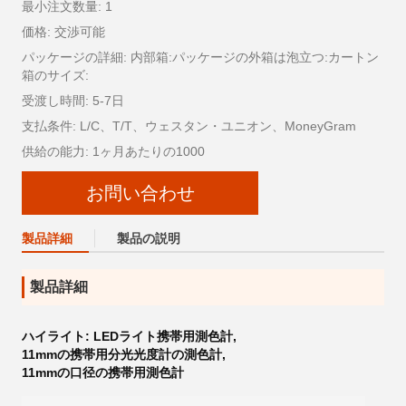
最小注文数量: 1
価格: 交渉可能
パッケージの詳細: 内部箱:パッケージの外箱は泡立つ:カートン
箱のサイズ:
受渡し時間: 5-7日
支払条件: L/C、T/T、ウェスタン・ユニオン、MoneyGram
供給の能力: 1ヶ月あたりの1000
お問い合わせ
製品詳細
製品の説明
製品詳細
ハイライト:
LEDライト携帯用測色計
,
11mmの携帯用分光光度計の測色計
,
11mmの口径の携帯用測色計