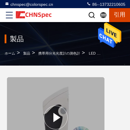
chnspec@colorspec.cn
86--13732210605
引用
製品
>
>
>
ホーム
製品
携帯用分光光度計の測色計
LED ライト携帯用分光光度計比色計 11mm 3 つの開口部を備えた測定口径