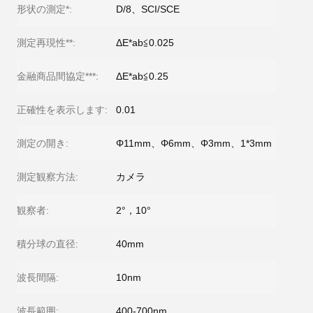
形状の測定*:
D/8、SCI/SCE
測定再現性**:
ΔE*ab≦0.025
金融商品間協定***:
ΔE*ab≦0.25
正確性を表示します:
0.01
測定の開き:
Φ11mm、Φ6mm、Φ3mm、1*3mm
測定観察方法:
カメラ
観察者:
2°，10°
積分球の直径:
40mm
波長間隔:
10nm
波長範囲:
400-700nm