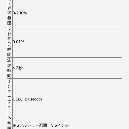
反
射
率
0-200%
範
囲
反
射
率
0.01%
分
解
能
測
定
< 2秒
時
間
イ
ン
タ
ー
USB、Bluetooth
フ
ェ
ー
ス
画
IPSフルカラー画面、3.5インチ
面