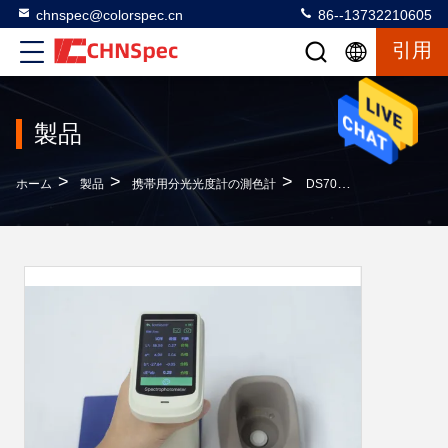
chnspec@colorspec.cn
86--13732210605
引用
製品
>
>
>
ホーム
製品
携帯用分光光度計の測色計
DS700d 携帯用分光光度計の測色計の理性的な自動口径測定の高い反射率