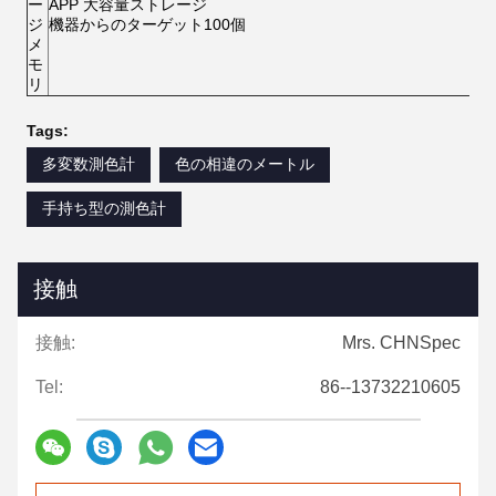
ー
APP 大容量ストレージ
ジ
機器からのターゲット100個
メ
モ
リ
Tags:
多変数測色計
色の相違のメートル
手持ち型の測色計
接触
接触:
Mrs. CHNSpec
Tel:
86--13732210605