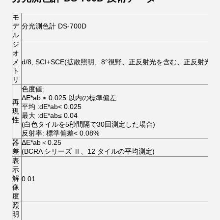
モ
デ
分光測色計 DS-700D
ル
ジ
オ
メ
d/8, SCI+SCE(拡散照明、8°視野、正反射光を含む、正反射光
ト
リ
色度値:
ΔE*ab ≤ 0.025 以内の標準偏差
再
平均 :dE*ab< 0.025
現
最大 :dE*ab≤ 0.04
性
(白色タイルを5秒間隔で30回測定した場合)
反射率: 標準偏差< 0.08%
器
ΔE*ab＜0.25
差
(BCRA シリーズ Ⅱ、12 タイルの平均測定)
表
示
解
0.01
像
度
照
明