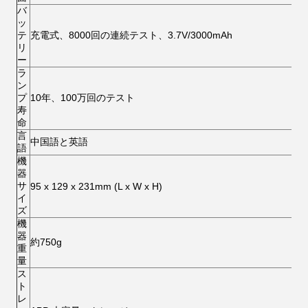
バ
ッ
テ
充電式、8000回の連続テスト、3.7V/3000mAh
リ
ー
ラ
ン
プ
10年、100万回のテスト
寿
命
言
中国語と英語
語
機
器
サ
95 x 129 x 231mm (L x W x H)
イ
ズ
機
器
約750g
重
量
ス
ト
レ