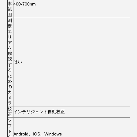
率
400-700nm
範
囲
測
定
エ
リ
ア
を
確
認
はい
す
る
た
め
の
カ
メ
ラ
校
インテリジェント自動校正
正
ソ
フ
ト
Android、IOS、Windows
ウ