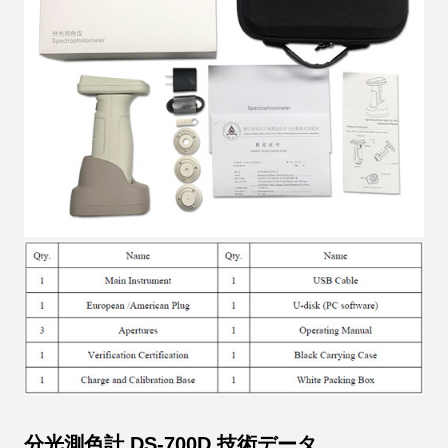
分光測色計 DS-700D 技術データ