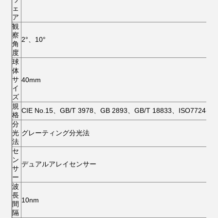
ェ
ア
観
察
2°、10°
角
度
球
体
サ
40mm
イ
ズ
規
CIE No.15、GB/T 3978、GB 2893、GB/T 18833、ISO7724-1
格
分
光
グレーティング分光法
法
セ
ン
デュアルアレイセンサー
サ
ー
波
長
10nm
間
隔