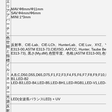
エ
リ
MAV:Φ8mm/Φ11mm
ア/
SAV:Φ4mm/Φ6mm
ア
MINI:1*3mm
パ
ー
チ
ャ
色
空
反射率、CIE-Lab、CIE-LCh、HunterLab、CIE Luv、XYZ、Yxy、R
間
E313-00,ASTM E313-73,CIE/ISO, AATCC, Hunter, Taube Berg
と
E313-73), 黒さ(My,dM),色堅牢度、色相,(ASTM E313-00),色密度 
指
標
イ
ル
ミ
A,B,C,D50,D55,D65,D75,F1,F2,F3,F4,F5,F6,F7,F8,F9,F10,F1
ネ
B1,LED-B2
LED-B3,LED-B4,LED-B5,LED-BH1,LED-RGB1,LED-V1,LED-V2
ー
タ
ー
光
LED(全波長バランスLED) + UV
源
反
射