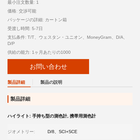
最小注文数量: 1
価格: 交渉可能
パッケージの詳細: カートン箱
受渡し時間: 5-7日
支払条件: T/T、ウェスタン・ユニオン、MoneyGram、D/A、
D/P
供給の能力: 1ヶ月あたりの1000
お問い合わせ
製品詳細
製品の説明
製品詳細
ハイライト:
手持ち型の測色計
,
携帯用測色計
ジオメトリー:
D/8、SCI+SCE