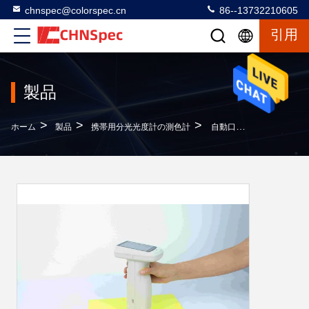
chnspec@colorspec.cn
86--13732210605
引用
製品
>
>
>
ホーム
製品
携帯用分光光度計の測色計
自動口径測定D/8のSCI+SCE 40mm球のサイズの携帯用分光光度計の測色計色の測定器