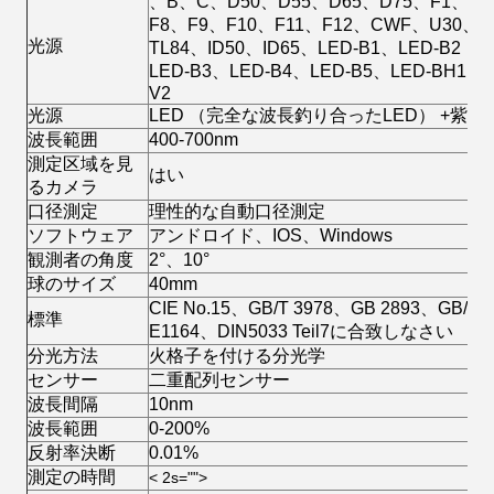
、B、C、D50、D55、D65、D75、F1、F2
F8、F9、F10、F11、F12、CWF、U30、U
光源
TL84、ID50、ID65、LED-B1、LED-B2
LED-B3、LED-B4、LED-B5、LED-BH1、L
V2
光源
LED （完全な波長釣り合ったLED） +紫外
波長範囲
400-700nm
測定区域を見
はい
るカメラ
口径測定
理性的な自動口径測定
ソフトウェア
アンドロイド、IOS、Windows
観測者の角度
2°、10°
球のサイズ
40mm
CIE No.15、GB/T 3978、GB 2893、GB/T 
標準
E1164、DIN5033 Teil7に合致しなさい
分光方法
火格子を付ける分光学
センサー
二重配列センサー
波長間隔
10nm
波長範囲
0-200%
反射率決断
0.01%
測定の時間
< 2s="">