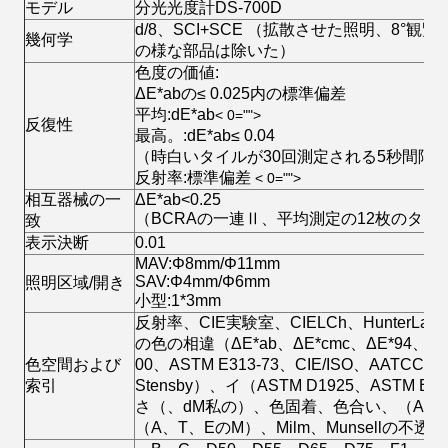
モデル
分光光度計DS-700D
d/8、SCI+SCE （拡散させた照明、8°
幾何学
の様な部品は除いた）
色度の価値:
ΔE*abの≤ 0.025内の標準偏差
平均:dE*ab
< 0="">
反復性
最高。:dE*ab≤ 0.04
（時白いタイルが30回測定される5秒間隔
反射率:標準偏差
< 0="">
相互器械の一
ΔE*ab<0.25
（BCRAの一連Ⅱ、平均測定の12枚のタイ
致
表示決断
0.01
MAV:Φ8mm/Φ11mm
SAV:Φ4mm/Φ6mm
照明区域/開き
小型:1*3mm
反射率、CIE実験室、CIELCh、HunterLab、
の色の相違（ΔE*ab、ΔE*cmc、ΔE*94、ΔE*
色空間および
00、ASTM E313-73、CIE/ISO、AATCCの
索引
Stensby）、イ（ASTM D1925、ASTM E31
さ（、dM私の）、色固着、色合い、（ASTM 
（A、T、EのM）、Milm、Munsellの不