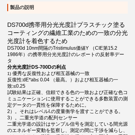
製品の説明
DS700d携帯用分光光度計プラスチック塗る
コーティングの繊維工業のための一致の分光
光度計を着色するため
DS700d 10nm間隔のTristimulus価値Y （CIE第15.2
1986年）の携帯用分光光度計のレポートの反射率デー
タ
分光光度計DS-700Dの利点
優秀な反復性および相互器械の一致
1)
反復性:dE*ab≤ 0.04 （最高。）および相互器械の一
致:≤0.25
試験結果は正確、信頼できる色の一致および正確な色コ
ミュニケーションに使用することができる多数装置の測
定データの一貫性を保障するために。
2）。それはレベルI.の度量衡学を渡すことができる。
3）。二重光学道の配列センサー
二重光学道の設計はサンプル信号を測定している間光源
のエネルギー変動を監察し、測定の間に干渉を減らし、