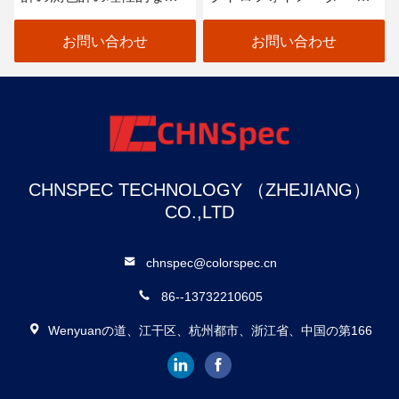
射率
ラーメーター 30+ 測定パ
ラスチック塗装コーティ
ラメーター 37 評価光源
ング繊維産業用色計
お問い合わせ
お問い合わせ
CHNSPEC TECHNOLOGY （ZHEJIANG）
CO.,LTD
chnspec@colorspec.cn
86--13732210605
Wenyuanの道、江干区、杭州都市、浙江省、中国の第166