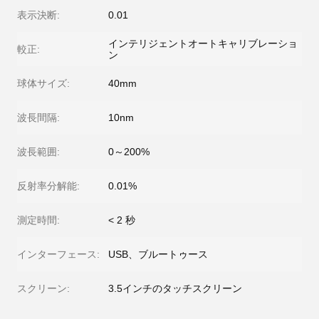
表示決断:
0.01
インテリジェントオートキャリブレーショ
較正:
ン
球体サイズ:
40mm
波長間隔:
10nm
波長範囲:
0～200%
反射率分解能:
0.01%
測定時間:
< 2 秒
インターフェース:
USB、ブルートゥース
スクリーン:
3.5インチのタッチスクリーン