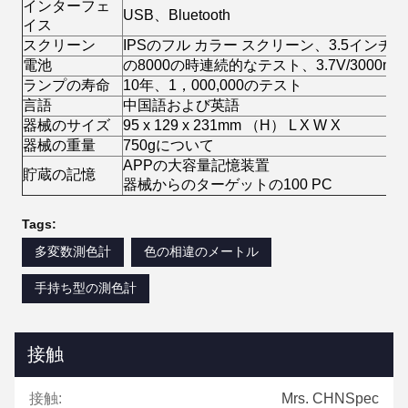
インターフェ
USB、Bluetooth
イス
スクリーン
IPSのフル カラー スクリーン、3.5インチ
電池
の8000の時連続的なテスト、3.7V/3000m
ランプの寿命
10年、1，000,000のテスト
言語
中国語および英語
器械のサイズ
95 x 129 x 231mm （H） L X W X
器械の重量
750gについて
APPの大容量記憶装置
貯蔵の記憶
器械からのターゲットの100 PC
Tags:
多変数測色計
色の相違のメートル
手持ち型の測色計
接触
接触:
Mrs. CHNSpec