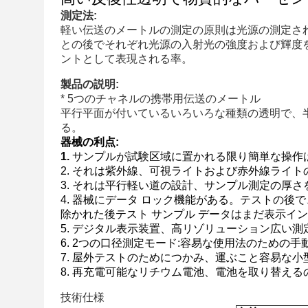
測定法:
軽い伝送のメートルの測定の原則は光源の測定さ
との後でそれぞれ光源の入射光の強度および輝度
ントとして表現される率。
製品の説明:
* 5つのチャネルの携帯用伝送のメートル
平行平面が付いているいろいろな種類の透明で、
る。
器械の利点:
1.
サンプルが試験区域に置かれる限り簡単な操作
2. それは紫外線、可視ライトおよび赤外線ライ
3. それは平行軽い道の設計、サンプル測定の厚さ
4. 器械にデータ ロック機能がある。テストの
除かれた後テスト サンプル データはまだ表示イ
5. デジタル表示装置、高リゾリューション広い測
6. 2つの口径測定モード:容易な使用法のための
7. 屋外テストのためにつかみ、運ぶこと容易な
8. 再充電可能なリチウム電池、電池を取り替え
技術仕様