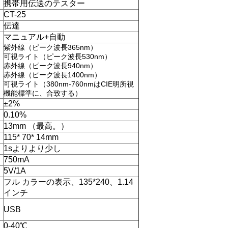
携帯用伝送のテスター
CT-25
伝達
マニュアル+自動
紫外線（ピーク波長365nm）
可視ライト（ピーク波長530nm）
赤外線（ピーク波長940nm）
赤外線（ピーク波長1400nm）
可視ライト（380nm-760nmはCIE明所視
機能標準に、合致する）
±2%
0.10%
13mm （最高。）
115* 70* 14mm
1sよりより少し
750mA
5V/1A
フル カラーの表示、135*240、1.14
インチ
USB
0-40℃