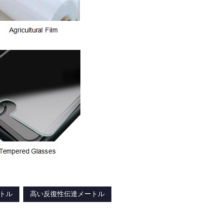
トル
高い反復性伝達メートル