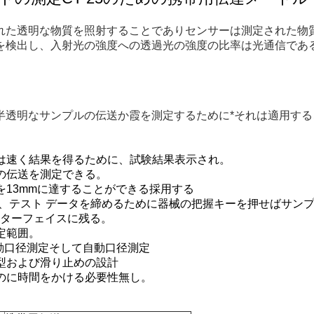
れた透明な物質を照射することでありセンサーは測定された物
を検出し、入射光の強度への透過光の強度の比率は光通信であ
半透明なサンプルの伝送か霞を測定するために*それは適用する
は速く結果を得るために、試験結果表示され。
トの伝送を測定できる。
を13mmに達することができる採用する
後で、テスト データを締めるために器械の把握キーを押せばサン
ンターフェイスに残る。
定範囲。
手動口径測定そして自動口径測定
小型および滑り止めの設計
るのに時間をかける必要性無し。