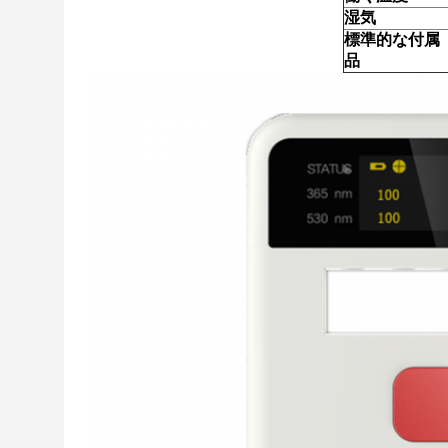
湿気
標準的な付属
品