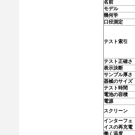
名前
モデル
幾何学
口径測定
テスト索引
テスト正確さ
表示決断
サンプル厚さ
器械のサイズ
テスト時間
電池の容積
電源
スクリーン
インターフェ
イスの再充電
働く温度