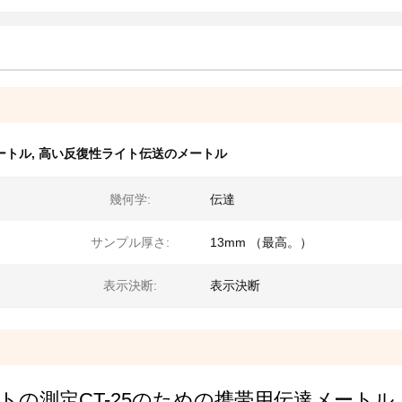
ートル
,
高い反復性ライト伝送のメートル
幾何学:
伝達
サンプル厚さ:
13mm （最高。）
表示決断:
表示決断
の測定CT-25のための携帯用伝達メートル