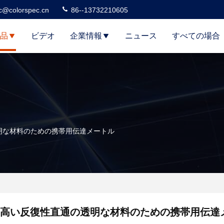
c@colorspec.cn
86--13732210605
品
ビデオ
企業情報
ニュース
すべての場合
明な材料のための携帯用伝達メートル
高い反復性直通の透明な材料のための携帯用伝達