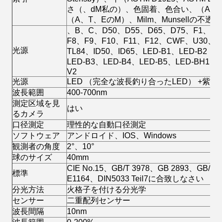
さ（、dM私の）、色固着、色合い、（ASTM 
（A、T、EのM）、Milm、Munsellの不
、B、C、D50、D55、D65、D75、F1、F2
F8、F9、F10、F11、F12、CWF、U30、U
光源
TL84、ID50、ID65、LED-B1、LED-B2
LED-B3、LED-B4、LED-B5、LED-BH1、L
V2
光源
LED （完全な波長釣り合ったLED） +紫外
波長範囲
400-700nm
測定区域を見
はい
るカメラ
口径測定
理性的な自動口径測定
ソフトウェア
アンドロイド、IOS、Windows
観測者の角度
2°、10°
球のサイズ
40mm
CIE No.15、GB/T 3978、GB 2893、GB/T 
標準
E1164、DIN5033 Teil7に合致しなさい
分光方法
火格子を付ける分光学
センサー
二重配列センサー
波長間隔
10nm