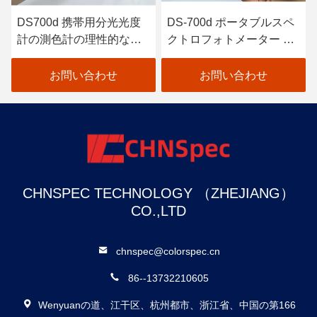
DS700d 携帯用分光光度
DS-700d ポータブルスペ
計の測色計の理性的な自
クトロフォトメーター カ
動口径測定の高い反射率
ラーメーター 30+ 測定パ
ラメーター 37 評価光源
お問い合わせ
お問い合わせ
CHNSPEC TECHNOLOGY （ZHEJIANG）
CO.,LTD
chnspec@colorspec.cn
86--13732210605
Wenyuanの道、江干区、杭州都市、浙江省、中国の第166