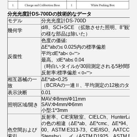
分光光度計DS-700Dの技術的なデータ
モデル
分光光度計DS-700D
d/8、SCI+SCE （拡散させた照明、8°
幾何学
の様な部品は除いた）
色度の価値:
ΔE*abの≤ 0.025内の標準偏差
平均:dE*ab
< 0="">
反復性
最高。:dE*ab≤ 0.04
（時白いタイルが30回測定される5秒間隔
反射率:標準偏差
< 0="">
相互器械の一
ΔE*ab<0.25
（BCRAの一連Ⅱ、平均測定の12枚のタイ
致
表示決断
0.01
MAV:Φ8mm/Φ11mm
SAV:Φ4mm/Φ6mm
照明区域/開き
小型:1*3mm
反射率、CIE実験室、CIELCh、HunterLab、
の色の相違（ΔE*ab、ΔE*cmc、ΔE*94、ΔE*
色空間および
00、ASTM E313-73、CIE/ISO、AATCCの
索引
Stensby）、イ（ASTM D1925、ASTM E31