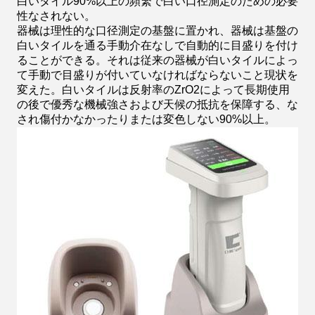
白いタイル90%以上の頻繁で白い口径測定のための必要
性なされない。
器械は理性的な口径測定の基盤に置かれ、器械は基盤の
白いタイルを通る手動介在なしで自動的に目盛りを付け
ることができる。それは従来の器械が白いタイルによっ
て手動で目盛りが付いていなければならないこと現状を
変えた。白いタイルは反射率のZrO2によって長期使用
の後で優秀な機械強さおよび天候の抵抗を保障する、な
され傷付かなかったりまたは変色しない90%以上。