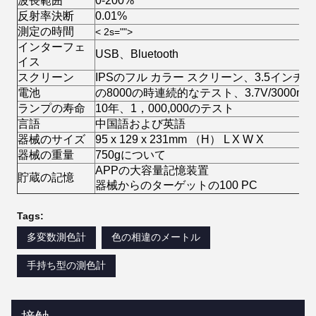
波長範囲
0-200%
反射率決断
0.01%
測定の時間
< 2s="">
インターフェ
USB、Bluetooth
イス
スクリーン
IPSのフル カラー スクリーン、3.5インチ
電池
の8000の時連続的なテスト、3.7V/3000m
ランプの寿命
10年、1，000,000のテスト
言語
中国語および英語
器械のサイズ
95 x 129 x 231mm （H） L X W X
器械の重量
750gについて
APPの大容量記憶装置
貯蔵の記憶
器械からのターゲットの100 PC
Tags:
多変数測色計
色の相違のメートル
手持ち型の測色計