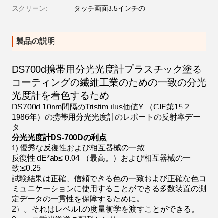
スクリーン:
タッチ画面3.5インチの
製品の説明
DS700d携帯用分光光度計プラスチック塗る
コーティングの繊維工業のための一致の分光
光度計を着色するため
DS700d 10nm間隔のTristimulus価値Y （CIE第15.2
1986年）の携帯用分光光度計のレポートの反射率デー
タ
分光光度計DS-700Dの利点
優秀な反復性および相互器械の一致
1)
反復性:dE*ab≤ 0.04 （最高。）および相互器械の一
致:≤0.25
試験結果は正確、信頼できる色の一致および正確な色コ
ミュニケーションに使用することができる多数装置の測
定データの一貫性を保障するために。
2）。それはレベルI.の度量衡学を渡すことができる。