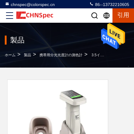
chnspec@colorspec.cn
86--13732210605
引用
製品
>
>
>
ホーム
製品
携帯用分光光度計の測色計
3.5インチはプラスチック塗る企業のためのタッチ画面の携帯用色の一致の分光光度計を