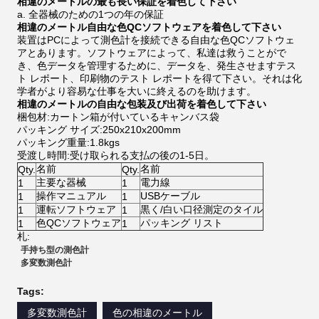
相違のメートルの最も長い保証を着色して下さい
a. 全器械のための1つの年の保証
相違のメートル自由な色QCソフトウェアを着色して下さい
装置はPCによって測色計を接続できる自由な色QCソフトウェ
アとあります。ソフトウェアによって、私達は救うことがで
き、色データを管理するために、データを、発生させますテス
ト レポート、印刷物のテスト レポートを得て下さい。それは化
学者がより容易な仕事を大いに終えるのを助けます。
相違のメートルの自由な包装及び出荷を着色して下さい
梱包材:カートン箱が付いているキャンバス袋
パッキング サイズ:250x210x200mm
パッキング重量:1.8kgs
受渡し時間:受け取られる支払の後の1-5日。
名前
名前
Qty.
Qty.
主要な器械
電力線
1
1
操作マニュアル
USBケーブル
1
1
運転ソフトウェア
黒く/白い口径測定のタイル
1
1
色QCソフトウェア
パッキング リスト
1
1
札:
手持ち型の測色計
多変数測色計
Tags:
多変数測色計
色の相違のメートル