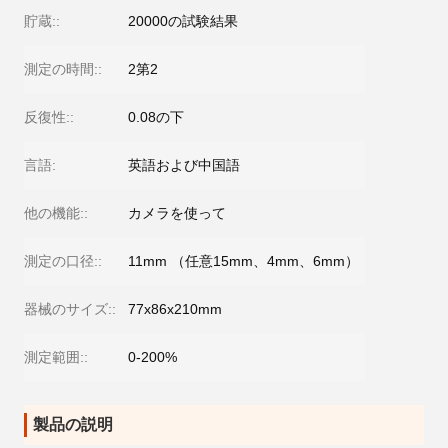
貯蔵::
20000の試験結果
測定の時間::
2第2
反復性::
0.08の下
言語:
英語および中国語
他の機能::
カメラを使って
測定の口径::
11mm （任意15mm、4mm、6mm）
器械のサイズ::
77x86x210mm
測定範囲::
0-200%
製品の説明