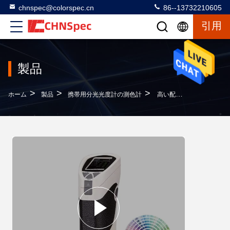
chnspec@colorspec.cn
86--13732210605
引用
製品
>
>
>
ホーム
製品
携帯用分光光度計の測色計
高い配分の携帯用織物色のテスター/測色計の分光光度計