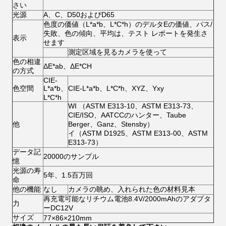
さい
光源
A、C、D50およびD65
色度の価値（L*a*b、L*C*h）のデルタEの価値、パス/
失敗、色の傾向、平均は、テスト レポートを発生さ
表示
せます
測定区域を見るカメラを使って
色の相違
ΔE*ab、ΔE*CH
の方式
CIE-
色空間
L*a*b、
CIE-L*a*b、L*C*h、XYZ、Yxy
L*C*h
WI （ASTM E313-10、ASTM E313-73、
CIE/ISO、AATCCのハンター、Taube
他
Berger、Ganz、Stensby）
イ（ASTM D1925、ASTM E313-00、ASTM
E313-73）
データ記
20000のサンプル
憶
光源の寿
5年、1.5百万回
命
他の機能
なし
カメラの眺め、入れられた色の材料見本
再充電可能なリチウム電池8.4V/2000mAhのアダプタ
力
ーDC12V
サイズ
77×86×210mm