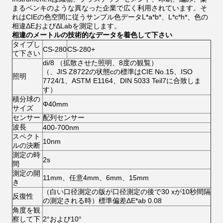
まるペンキのような異なった企業で広く利用されています。そ
れはCIEの色空間に従うサンプル色データL*a*b*、L*c*h*、色の
相違ΔEおよびΔLabを測定します。
相違のメートルの技術的なデータを着色して下さい
タイプし
CS-280
CS-280+
て下さい
di/8 （拡散させた照明、8度の観覧）
（、JIS Z8722の状態cの標準はCIE No.15、ISO
照明
7724/1、ASTM E1164、DIN 5033 Teil7に合致しま
す）
積分球の
Φ40mm
サイズ
センサー
配列センサー
波長
400-700nm
スペクト
10nm
ルの決断
測定の時
2s
間
測定の開
11mm、任意4mm、6mm、15mm
き
（白い口径測定の版が口径測定の後で30 xが10秒間隔
反復性
の測定される時）標準偏差ΔE*ab 0.08
角度を観
察して下
2°および10°