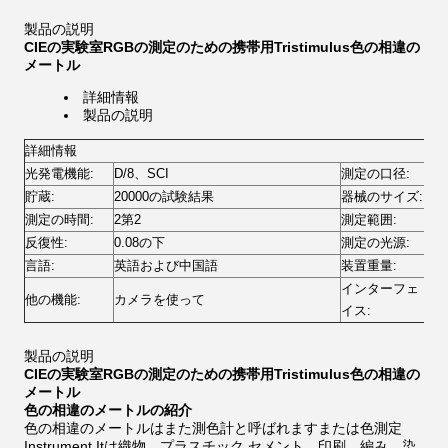
製品の説明
CIEの実験室RGBの測定のための携帯用Tristimulus色の相違の
メートル
詳細情報
製品の説明
詳細情報
光発電機能:
D/8、SCI
測定の口径:
1
貯蔵:
20000の試験結果
器械のサイズ:
77
測定の時間:
2第2
測定範囲:
0-
反復性:
0.08の下
測定の光源:
LE
言語:
英語および中国語
装置重量:
5
インターフェ
他の機能:
カメラを使って
US
イス:
製品の説明
CIEの実験室RGBの測定のための携帯用Tristimulus色の相違の
メートル
色の相違のメートルの紹介
色の相違のメートルはまた測色計と呼ばれますまたは色測定
Instrument.Itは織物、プラスチック セメント、印刷、編み、染