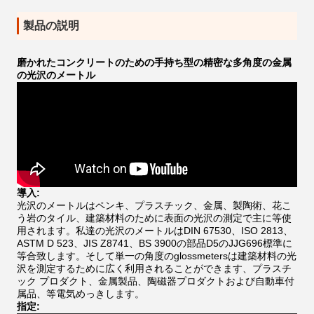
製品の説明
磨かれたコンクリートのための手持ち型の精密な多角度の金属
の光沢のメートル
導入:
光沢のメートルはペンキ、プラスチック、金属、製陶術、花こ
う岩のタイル、建築材料のために表面の光沢の測定で主に等使
用されます。私達の光沢のメートルは
DIN 67530、ISO 2813、
ASTM D 523、JIS Z8741、BS 3900の部品D5のJJG696標準に
等
合致します
。そして
単一の角度のglossmetersは建築材料の光
沢を測定するために広く利用されることができます、プラスチ
ック プロダクト、金属製品、陶磁器プロダクトおよび自動車付
属品、等電気めっきします。
指定: