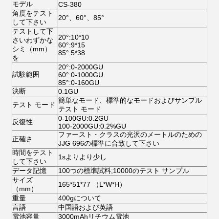
モデル
CS-380
角度をテスト
20°、60°、85°
して下さい
テストして下
20°:10*10
さいわずかな
60°:9*15
シミ（mm）
85°:5*38
を
20°:0-2000GU
試験範囲
60°:0-1000GU
85°:0-160GU
決断
0.1GU
簡単なモード、標準的なモードおよびサンプル
テスト モード
テスト モード
0-100GU:0.2GU
反復性
100-2000GU:0.2%GU
ファースト・クラスの光沢のメートルのための
正確さ
JJG 696の標準に合致して下さい
時間をテスト
1sよりより少し
して下さい
データ記憶
100つの標準試料;10000のテスト サンプル
サイズ
165*51*77 （L*W*H）
（mm）
重量
400gについて
言語
中国語および英語
電池容量
3000mAhリチウム電池