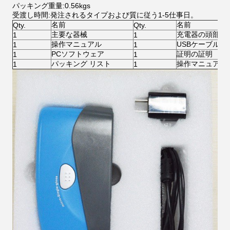
パッキング重量:0.56kgs
受渡し時間:発注されるタイプおよび質に従う1-5仕事日。
名前
名前
Qty.
Qty.
主要な器械
充電器の頭部
1
1
操作マニュアル
USBケーブル
1
1
PCソフトウェア
証明の証明
1
1
パッキング リスト
操作マニュアル
1
1