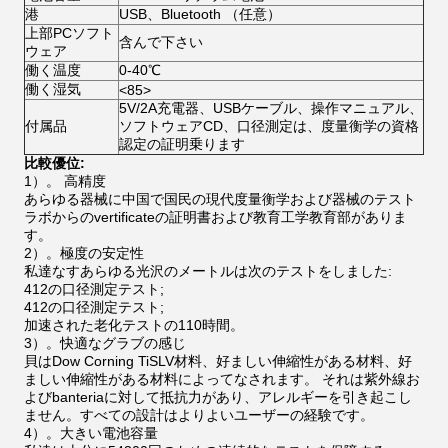
港
USB、Bluetooth （任意）
上部PCソフト
含んで下さい
ウェア
働く温度
0-40℃
働く湿気
<85>
5V/2A充電器、USBケーブル、操作マニュアル、
付属品
ソフトウェアCD、口径測定は、度量衡学の資格
認定の証明乗ります
比較優位:
1）。 高精度
あらゆる器械に中国で国民の現代度量衡学および器械のテスト
ラボからのvertificateの証明書および教育工学教育部がありま
す。
2）。極度の安定性
私達なすあらゆる光沢のメートルは次のテストをしました:
412の口径測定テスト;
412の口径測定テスト;
加速された老化テストの110時間。
3）。快適なグラブの感じ
貝はDow Corning TiSLV材料、好ましい伸縮性がある材料、好
ましい伸縮性がある材料によってなされます。
それは紫外線お
よびbanteriaに対して抵抗力があり、アレルギーを引き起こし
ません。すべての設計はよりよいユーザーの経験です。
4）。大きい電池容量