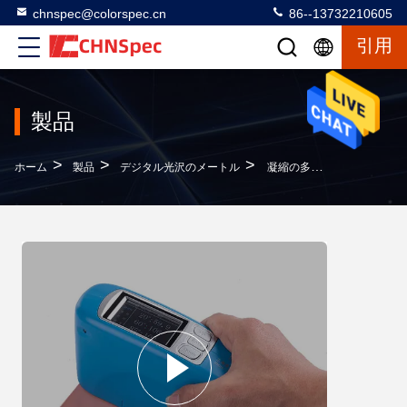
chnspec@colorspec.cn
86--13732210605
引用
製品
>
>
>
ホーム
製品
デジタル光沢のメートル
凝縮の多角度の光沢のメートル無し、磨かれたコンクリートのための光沢の水平なメートル