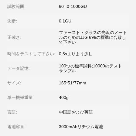
試験範囲:
60°:0-1000GU
決断:
0.1GU
ファースト・クラスの光沢のメート
正確さ:
ルのためのJJG 696の標準に合致し
て下さい
時間をテストして下さい:
0.5sよりより少し
100つの標準試料;10000のテスト
データ記憶:
サンプル
サイズ:
165*51*77mm
単一機械重量:
400g
言語:
中国語および英語
電池容量:
3000mAhリチウム電池