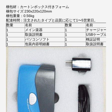
梱包材：カートンボックス付きフォーム
梱包サイズ:230x220x120mm
梱包重量：0.56kg
配達時間：注文されたタイプと品質に応じて1〜5営業日。
数量
名前
数量
名前
メイン楽器
チャージャーヘ
1
1
取扱説明書
USBケーブル
1
1
パソコンソフト
検証証明
1
1
包装内容明細書
取扱説明書
1
1