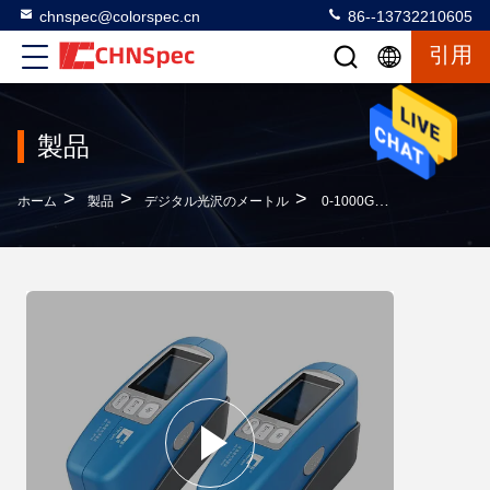
chnspec@colorspec.cn
86--13732210605
引用
製品
>
>
>
ホーム
製品
デジタル光沢のメートル
0-1000GU 単一の角度の携帯用光沢のメートル、光沢のレベルの測定 0.5s テスト時間