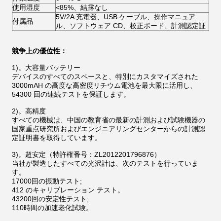
使用湿度
<85%、結露なし
5V/2A 充電器、USB ケーブル、操作マニュア
付属品
ル、ソフトウェア CD、校正ボード、計測認定証
競争上の優位性：
1)。大容量バッテリー
デバイスのすべてのスペースと、特別にカスタマイズされた
3000mAH の高度な高密度リチウム電池を最大限に活用し、
54300 回の連続テストを保証します。
2)。高精度
すべての機械は、中国の教育省の最新の計測および試験機器の
国家重点研究所およびエンジニアリングセンターからの計測認
定証明書を取得しています。
3)。超安定（特許権番号：ZL2012201796876）
当社が製造したすべての光沢計は、次のテストを行っていま
す。
17000回の振動テスト;
412 のキャリブレーション テスト。
43200回の安定性テスト;
110時間の加速老化試験。