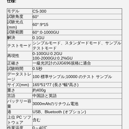
仕様:
モデル
CS-300
試験角度
60°
試験光点
60°:9*15
(mm)
試験範囲
60°:0-1000GU
解決
0.1GU
シンプルモード、スタンダードモード、サンプル
テストモード
テストモード
0-100GU:0.2GU
再現性
100-2000GU:0.2%GU
正確さ
一級光沢計のJJG696規格に適合
試験時間
0.5秒
データストレ
100 標準サンプル;10000 のテスト サンプル
ージ
サイズ(mm)
165*51*77 (長さ*幅*高さ)
重さ
約400g
言語
中国語と英語
バッテリー容
3000mAhのリチウム電池
量
港
USB、Bluetooth (オプション)
上位 PC ソフ
含む
トウェア
作業温度
0～40℃