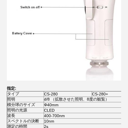
指定:
タイプ
CS-280
CS-280+
照明
d/8 （拡散させた照明、8度の観覧）
積分球のサイズ
Φ40mm
照明の光源
CLED
波長
400-700nm
スペクトルの決断
10nm
測定の時間
2s