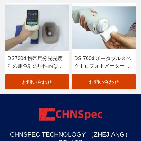
DS700d 携帯用分光光度
DS-700d ポータブルスペ
計の測色計の理性的な自
クトロフォトメーター カ
動口径測定の高い反射率
ラーメーター 30+ 測定パ
ラメーター 37 評価光源
お問い合わせ
お問い合わせ
CHNSPEC TECHNOLOGY （ZHEJIANG）