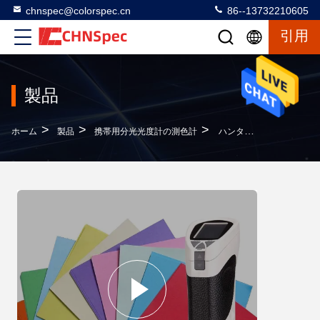
chnspec@colorspec.cn
86--13732210605
引用
製品
>
>
>
ホーム
製品
携帯用分光光度計の測色計
ハンターの実験室色測定色の計器、ハンターの実験室の測色計LEDの光源