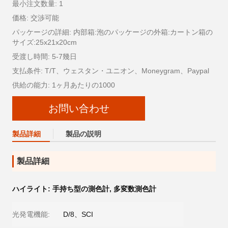
最小注文数量: 1
価格: 交渉可能
パッケージの詳細: 内部箱:泡のパッケージの外箱:カートン箱の
サイズ:25x21x20cm
受渡し時間: 5-7幾日
支払条件: T/T、ウェスタン・ユニオン、Moneygram、Paypal
供給の能力: 1ヶ月あたりの1000
お問い合わせ
製品詳細
製品の説明
製品詳細
ハイライト:
手持ち型の測色計
,
多変数測色計
光発電機能:
D/8、SCI