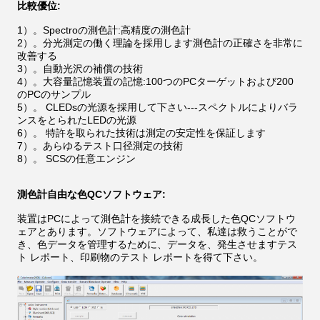
比較優位:
1）。Spectroの測色計:高精度の測色計
2）。分光測定の働く理論を採用します測色計の正確さを非常に
改善する
3）。
自動光沢の補償の技術
4）。大容量記憶装置の記憶:100つのPCターゲットおよび200
のPCのサンプル
5）。
CLEDsの光源を採用して下さい---スペクトルによりバラ
ンスをとられたLEDの光源
6）。
特許を取られた技術は測定の安定性を保証します
7）。あらゆるテスト口径測定の技術
8）。
SCSの任意エンジン
測色計自由な色QCソフトウェア:
装置はPCによって測色計を接続できる成長した色QCソフトウ
ェアとあります。ソフトウェアによって、私達は救うことがで
き、色データを管理するために、データを、発生させますテス
ト レポート、印刷物のテスト レポートを得て下さい。