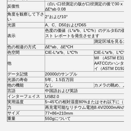
（白い口径測定の版が口径測定の後で30 x 1
反復性
ΔE*ab 0.08
角度を観察して下さ
2°および10°
い
光源
A、C、D50およびD65
色度の価値（L*a*b、L*C*h）のデルタEの
表示
スト レポートを発生させます
測定区域を見るカメ
色の相違の方式
ΔE*ab、ΔE*CH
色空間
CIE-L*a*b、L*C*h
CIE-L*a*b、L*C*h
WI （ASTM E313-
他
AATCCのハンター、Ta
イ（ASTM D1925、A
データ記憶
20000のサンプル
光源の寿命
5年、1.5百万回
他の機能
なし
カメラの眺め、入れ
言語
中国語および英語
インターフェイス
USB2.0
実用温度
5~45℃の相対湿度80%またはそれ以下に（35
力
再充電可能なリチウム電池8.4V/2000mAhのア
サイズ
77×86×210mm
重量
550gについて