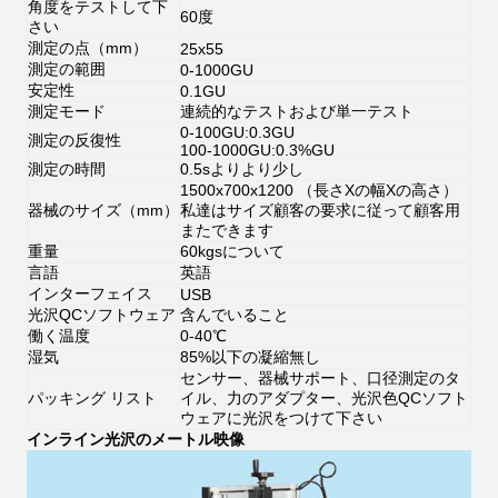
角度をテストして下
60度
さい
測定の点（mm）
25x55
測定の範囲
0-1000GU
安定性
0.1GU
測定モード
連続的なテストおよび単一テスト
0-100GU:0.3GU
測定の反復性
100-1000GU:0.3%GU
測定の時間
0.5sよりより少し
1500x700x1200 （長さXの幅Xの高さ）
器械のサイズ（mm）
私達はサイズ顧客の要求に従って顧客用
またできます
重量
60kgsについて
言語
英語
インターフェイス
USB
光沢QCソフトウェア
含んでいること
働く温度
0-40℃
湿気
85%以下の凝縮無し
センサー、器械サポート、口径測定のタ
パッキング リスト
イル、力のアダプター、光沢色QCソフト
ウェアに光沢をつけて下さい
インライン光沢のメートル
映像