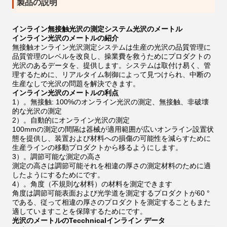
製品の説明
インライン無接触光沢の測定システム光沢のメートル
インライン光沢のメートルの紹介
無接触オンライン光沢測定システムは生産の光沢の品質管理に
品質管理のレベルを改良し、操業費を救うためにプロダクトの
光沢のあるデータを、提供します。システムは取付け易く、管
理するために、リアルタイム制御によって見つけられ、中断の
生産なしで光沢の問題を解決できます。
インライン光沢のメートルの利点
1）。無接触
:
100%のオンライン光沢の測定、無接触、非破壊
的な光沢の測定
2）。自動的にオンライン光沢の測定
100mmの測定の間隔は器械が適用範囲が広いオンライン設置状
態を提供し、装置および材料への損傷の可能性を減らすために
生産ラインの移動プロダクトから移るようにします。
3）。調節可能な測定の高さ
測定の高さは調節可能それを相違の厚さの測定材料のために適
したようにするためにです。
4）。角度（不規則な材料）の材料を測定できます
角度は調節可能表面および光学道を測定するプロダクトが60 °
である、従って相違の厚さのプロダクトを測定することもまた
適していますことを保障するためにです。
光沢のメートルのTecchnicalインライン データ