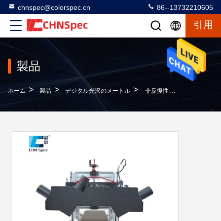
chnspec@colorspec.cn
86--13732210605
引用
製品
>
>
>
ホーム
製品
デジタル光沢のメートル
非反復性0.1GUデジタルの光沢のメートルの接触の光沢の測定システム