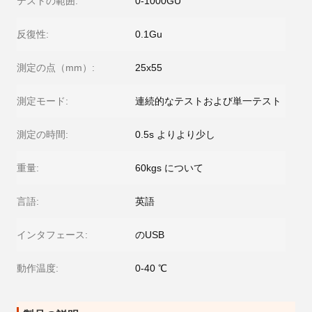
テストの範囲:
0-1000GU
反復性:
0.1Gu
測定の点（mm）:
25x55
測定モード:
連続的なテストおよび単一テスト
測定の時間:
0.5s よりより少し
重量:
60kgs について
言語:
英語
インタフェース:
のUSB
動作温度:
0-40 ℃