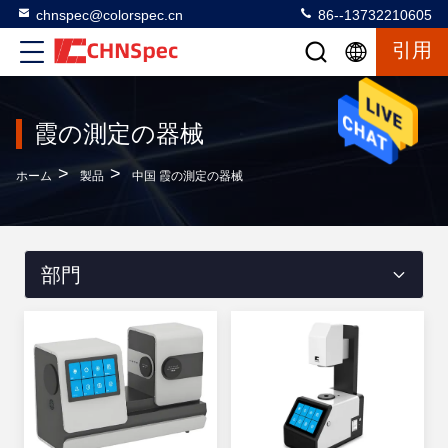
chnspec@colorspec.cn
86--13732210605
引用
霞の測定の器械
>
>
ホーム
製品
中国 霞の測定の器械
部門