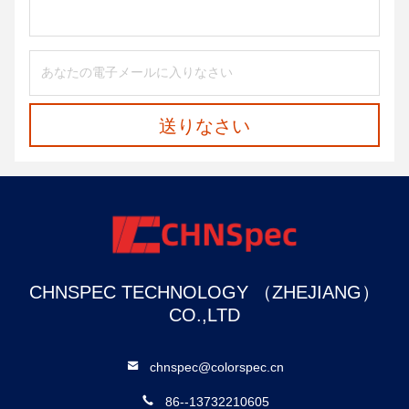
送りなさい
CHNSPEC TECHNOLOGY （ZHEJIANG）
CO.,LTD
chnspec@colorspec.cn
86--13732210605