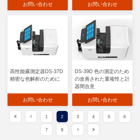
お問い合わせ
お問い合わせ
高性能霧測定器DS-37D
DS-39D 色の測定のため
精密な色解析のために
の改善された重複性と計
器間合意
お問い合わせ
お問い合わせ
1
2
3
4
5
6
7
8