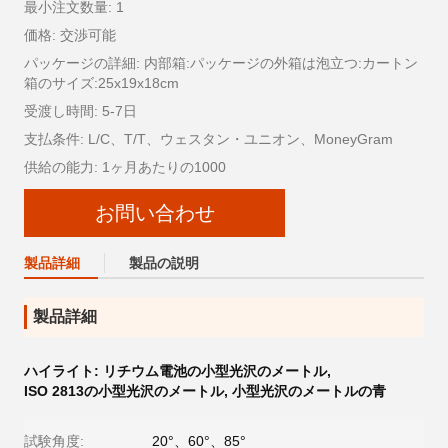
最小注文数量: 1
価格: 交渉可能
パッケージの詳細: 内部箱:パッケージの外箱は泡立つ:カートン
箱のサイズ:25x19x18cm
受渡し時間: 5-7日
支払条件: L/C、T/T、ウェスタン・ユニオン、MoneyGram
供給の能力: 1ヶ月あたりの1000
お問い合わせ
製品詳細
製品の説明
製品詳細
ハイライト:
リチウム電池の小型光沢のメートル
,
ISO 2813の小型光沢のメートル
,
小型光沢のメートルの青
試験角度:
20°、60°、85°