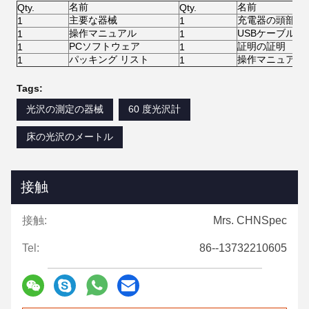
名前
名前
Qty.
Qty.
主要な器械
充電器の頭部
1
1
操作マニュアル
USBケーブル
1
1
PCソフトウェア
証明の証明
1
1
パッキング リスト
操作マニュアル
1
1
Tags:
光沢の測定の器械
60 度光沢計
床の光沢のメートル
接触
接触:
Mrs. CHNSpec
Tel:
86--13732210605