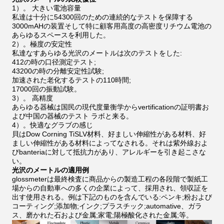
1）。 大きい電池容量
私達は十分に54300回のための連続的なテストを保障する
3000mAHの装置そして特に顧客用高度の高密度リチウム電池の
あらゆるスペースを利用した。
2）。極度の安定性
私達なすあらゆる光沢のメートルは次のテストをした:
412の時の口径測定テスト;
43200の時の分離安定性試験;
加速された老化するテストの110時間;
17000回の振動試験。
3）。 高精度
あらゆる器械は国民の現代度量衡学からvertificationの証明書お
よび中国の器械のテスト ラボと来る。
4）。快適なグラブの感じ
貝はDow Corning TiSLV材料、好ましい伸縮性がある材料、好
ましい伸縮性がある材料によってなされる。それは紫外線およ
びbanteriaに対して抵抗力があり、アレルギーを引き起こさな
い。
光沢のメートルの適用例
glossmeterは最終検査に商品からの製造工程の各段階で製紙工
場からの自動車への多くの企業によって、採用され、領収証を
出す使用される。例は下記のものを含んでいる:ペンキ;粉および
コーティング;添加物;インク;プラスチック;automative、ガラ
ス、磨かれた石および金属;家電;陽極酸化された金属;等。