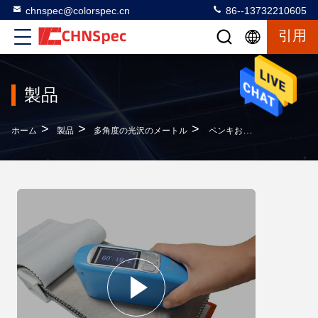
chnspec@colorspec.cn
86--13732210605
引用
製品
>
>
>
ホーム
製品
多角度の光沢のメートル
ペンキおよびニスの小型光沢のメートル青いISO 2813 20° 60° 85°テスト角度JJG 696の標準