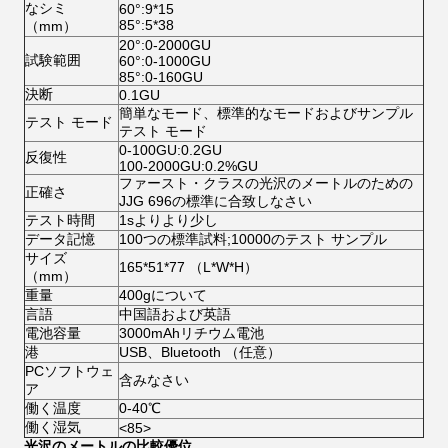
なシミ
60°:9*15
85°:5*38
（mm）
20°:0-2000GU
試験範囲
60°:0-1000GU
85°:0-160GU
決断
0.1GU
簡単なモード、標準的なモードおよびサンプル
テスト モード
テスト モード
0-100GU:0.2GU
反復性
100-2000GU:0.2%GU
ファースト・クラスの光沢のメートルのための
正確さ
JJG 696の標準に合致しなさい
テスト時間
1sよりより少し
データ記憶
100つの標準試料;10000のテスト サンプル
サイズ
165*51*77 （L*W*H）
（mm）
重量
400gについて
言語
中国語および英語
電池容量
3000mAhリチウム電池
港
USB、Bluetooth （任意）
PCソフトウェ
含みなさい
ア
働く温度
0-40℃
働く湿気
<85>
光沢のメートルの比較優位