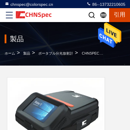
chnspec@colorspec.cn
86--13732210605
引用
製品
>
>
>
ホーム
製品
ポータブル分光放射計
CHNSPEC ポータブル分光放射計 FS-9100 FS-9200 FS-9300