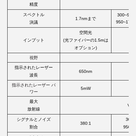
±0
精度
スペクトル
300~95
1.7nmまで
950~17
決議
空間光
インプット
(光ファイバーの1.5mは
オプション)
視野
標
指示されたレーザー
650nm
波長
指示されたレーザー
パ
5mW
ワー
最大
VN
放射線
シグナルとノイズ
300~
380:1
割合
950~1