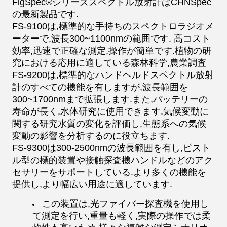
FigSpec®シリーズスペクトル放射計はCHNSpec
の最新製品です.
FS-9100は,標準的な手持ちのスペクトロラジオメ
ーターで,波長300~1100nmの範囲です. 高コスト
効率,迅速で正確な測定,操作が簡単です.植物の研
究における応用に適している森林科学,農業調査
FS-9200は,標準的なハンドヘルドスペクトル放射
計のすべての機能を有しますが,波長範囲を
300~1700nmまで拡張します.また,バッテリーの
寿命が長く,水体研究に使用できます.気候変動に
関する研究水質の変化を評価し,生態系への気候
変動の影響を分析するのに役立ちます.
FS-9300は300-2500nmの波長範囲を有し,ピスト
ル型の標的装置や接触探査機ハンドルなどのアク
セサリーをサポートしている.より多くの機能を
提供し,より幅広い用途に適しています.
この装置は,光ファイバー探査機を使用し
て測定を行い,重量も軽く,実際の操作では柔