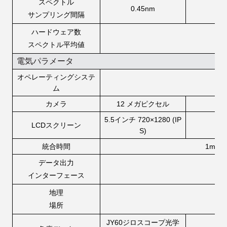
スペクトル
0.45nm
サンプリング間隔
ハードウェア数
スペクトル平均値
電気パラメータ
オペレーティングシステ
ム
カメラ
12 メガピクセル
5.5インチ 720×1280 (IP
LCDスクリーン
S)
統合時間
1ms~
データ出力
T
インターフェース
地理
場所
JY60ジロスコープ光学