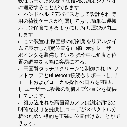
軟性も高いため,様々な複雑な測定シナリオ
に適応することができます.
ハンドヘルドデバイスとして設計され,専
用の荷物ケースが付属しており,簡単に運搬
および保管できるようにし,持ち運びが向上
します.
この装置は,探査機の傾斜角をリアルタイ
ムで表示し,測定位置を正確に示すレーザー
ポインタを装備している.操作中に角度と位
置の調整を大幅に容易にする.
高画質タッチスクリーンで制御され,PCソ
フトウェアとBluetooth接続もサポートし,リ
モートおよびローカル操作の両方を可能に
し,ユーザーに複数の制御オプションを提供
しています.
組み込まれた高画質カメラは測定領域の
明確な視野を提供し,ユーザがスペクトル分
析のための標的を正確に位置付けることがで
きます.