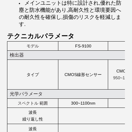
メインユニットは特に設計され,優れた防
塵と防水機能があり,高耐久性と環境要因へ
の耐久性を確保し,損傷のリスクを軽減しま
す.
テクニカルパラメータ
モデル
FS-9100
検出器
3
CMOS
タイプ
CMOS線形センサー
950~170
光学パラメータ
スペクトル
範囲
300~1100nm
30
波長
±0
繰り返し性
波長