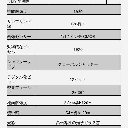
/ 半波幅
度比
空間解像度
1920
サンプリング
128行/S
率
画像センサー
1/1.1インチ CMOS
効率的なピク
1920
セル
シャッタータ
グローバルシャッター
イプ
デジタル化ビ
12ビット
ット
視覚
フィール
25.36°
ド
地面解像度
2.8cm@h120m
覆い幅
54m@h120m
光窓
高伝導性の光学ガラス窓