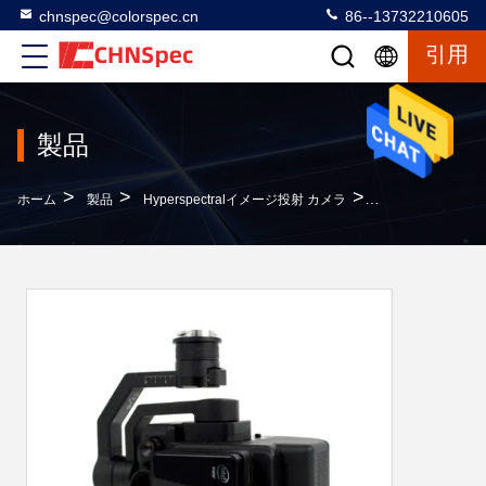
chnspec@colorspec.cn
86--13732210605
引用
製品
>
>
>
ホーム
製品
Hyperspectralイメージ投射 カメラ
FigSpec FS