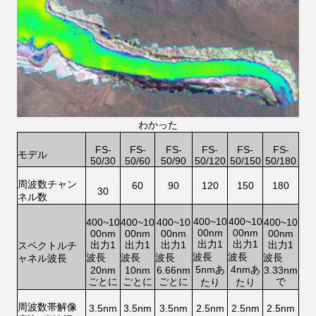
わかった
FS-
FS-
FS-
FS-
FS-
FS-
モデル
50/30
50/60
50/90
50/120
50/150
50/180
周波数チャン
60
90
120
150
180
30
ネル数
400~10
400~10
400~10
400~10
400~10
400~10
00nm
00nm
00nm
00nm
00nm
00nm
出力1
出力1
出力1
出力1
出力1
出力1
スペクトルチ
波長
波長
波長
波長
波長
波長
ャネル波長
5nmあ
4nmあ
20nm
10nm
6.66nm
3.33nm
ごとに
ごとに
ごとに
で
たり
たり
周波数帯
解像
3.5nm
3.5nm
3.5nm
2.5nm
2.5nm
2.5nm