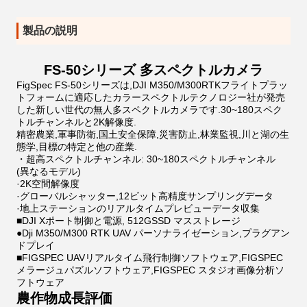
製品の説明
FS-50シリーズ 多スペクトルカメラ
FigSpec FS-50シリーズは,DJI M350/M300RTKフライトプラッ
トフォームに適応したカラースペクトルテクノロジー社が発売
した新しい世代の無人多スペクトルカメラです.30~180スペク
トルチャンネルと2K解像度.
精密農業,軍事防衛,国土安全保障,災害防止,林業監視,川と湖の生
態学,目標の特定と他の産業.
・超高スペクトルチャンネル: 30~180スペクトルチャンネル
(異なるモデル)
·2K空間解像度
·グローバルシャッター,12ビット高精度サンプリングデータ
·地上ステーションのリアルタイムプレビューデータ収集
■DJI Xポート制御と電源, 512GSSD マスストレージ
●Dji M350/M300 RTK UAV パーソナライゼーション,プラグアン
ドプレイ
■FIGSPEC UAVリアルタイム飛行制御ソフトウェア,FIGSPEC
メラージュパズルソフトウェア,FIGSPEC スタジオ画像分析ソ
フトウェア
農作物成長評価