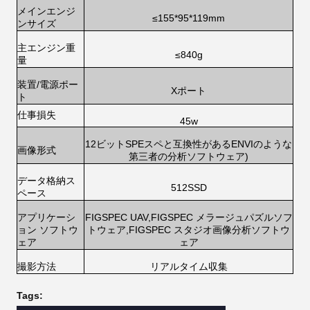
メインエンジ
≤155*95*119mm
ンサイズ
主エンジン重
≤840g
量
装置/電源ポー
Xポート
ト
仕事
損失
45w
12ビットSPEスペ
ENVIのような
と互換性がある
画像形式
第三者の分析ソフトウェア)
データ格納ス
512SSD
ペース
アプリケーシ
FIGSPEC UAV,FIGSPEC メラージュパズルソフ
ョン ソフトウ
トウェア,FIGSPEC スタジオ画像分析ソフトウ
ェア
ェア
撮影方法
リアルタイム収集
Tags: