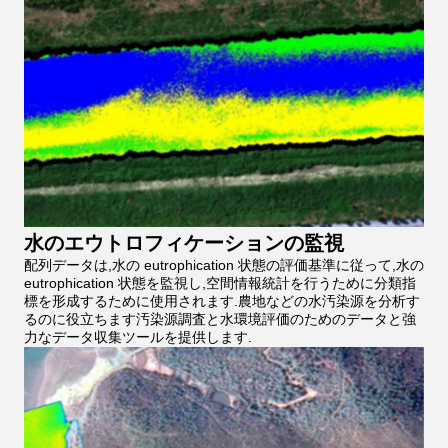
水のエウトロフィケーションの監視
配列データは,水の eutrophication 状態の評価基準に従って,水の
eutrophication 状態を監視し,空間情報統計を行うために分類指
標を形成するために使用されます.農地などの水汚染源を分析す
るのに役立ちます汚染源調査と水環境評価のためのデータと強
力なデータ収集ツールを提供します.