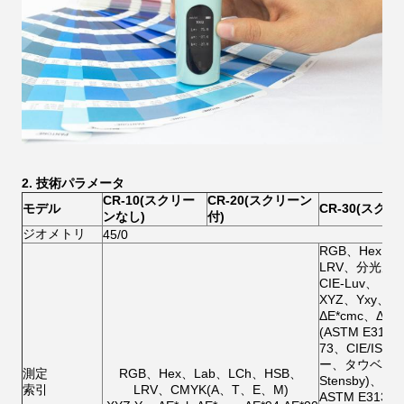
2. 技術パラメータ
CR-10(スクリー
CR-20(スクリーン
モデル
CR-30(スクリ
ンなし)
付)
ジオメトリ
45/0
RGB、Hex、L
LRV、分光反射率
CIE-Luv、
XYZ、Yxy、色差
ΔE*cmc、ΔE*
(ASTM E313-
73、CIE/IS
ー、タウベバ
測定
RGB、Hex、Lab、LCh、HSB、
Stensby)、黄
索引
LRV、CMYK(A、T、E、M)
ASTM E313-0