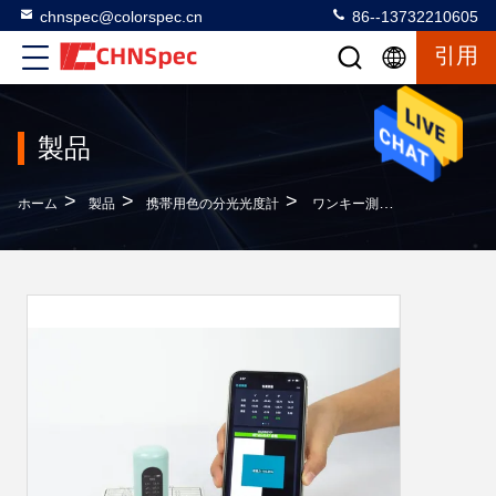
chnspec@colorspec.cn
86--13732210605
引用
製品
>
>
>
ホーム
製品
携帯用色の分光光度計
ワンキー測定 アプリに接続 分光光度計 自動校正 400-700nm 波長