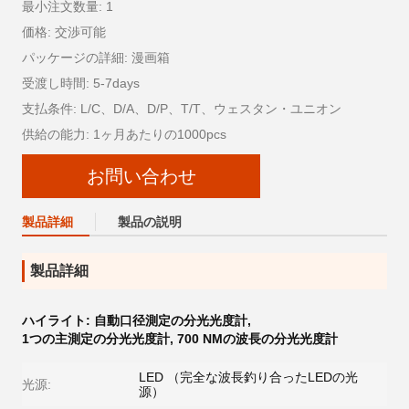
最小注文数量: 1
価格: 交渉可能
パッケージの詳細: 漫画箱
受渡し時間: 5-7days
支払条件: L/C、D/A、D/P、T/T、ウェスタン・ユニオン
供給の能力: 1ヶ月あたりの1000pcs
お問い合わせ
製品詳細
製品の説明
製品詳細
ハイライト:
自動口径測定の分光光度計
,
1つの主測定の分光光度計
,
700 NMの波長の分光光度計
LED （完全な波長釣り合ったLEDの光
光源:
源）