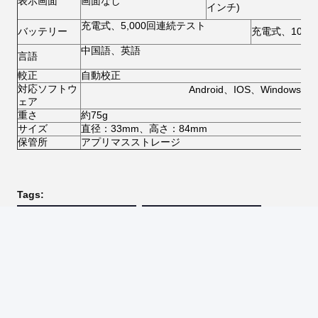
表示画面
画面なし
インチ)
充電式、5,000回連続テスト
バッテリー
充電式、10,0
中国語、英語
言語
較正
自動校正
対応ソフトウ
Android、IOS、Windows
ェア
重さ
約75g
サイズ
直径：33mm、高さ：84mm
保管所
アプリマスストレージ
Tags:
色のスペクトル検光子
色の一致の分光光度計
色測定の分光光度計
接触