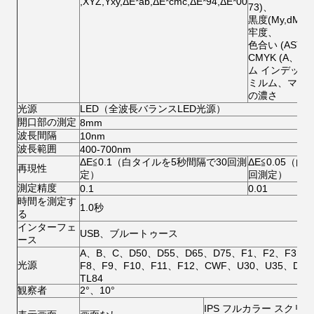
,XYZ,Yxy,ΔE*ab,ΔE*cmc,ΔE*94,ΔE*00
73)、
黒度(My,dM
牢度、
色合い (ASTM
CMYK (A、
ム インデック
ミルム、マン
の濃さ
光源
LED（全波長バランスLED光源）
開口部の測定
8mm
波長間隔
10nm
波長範囲
400-700nm
ΔE≦0.1（白タイルを5秒間隔で30回測
ΔE≦0.05（
再現性
定）
回測定）
測定精度
0.1
0.01
時間を測定す
1.0秒
る
インターフェ
USB、ブルートゥース
ース
A、B、C、D50、D55、D65、D75、F1、F2、F3、F
光源
F8、F9、F10、F11、F12、CWF、U30、U35、DLF
TL84
観察者
2°、10°
IPS フルカラー スクリーン 