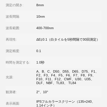
測定の開き:
8mm
波長間隔:
10nm
波長範囲:
400-700nm
再現性:
ΔE≦0.1（白タイルを5秒間隔で30回測定）
測定精度:
0.1
時間を測定する:
1.0秒
A、B、C、D50、D55、D65、D75、F1、
F2、F3、F4、F5、F6、F7、F8、F9、
光源:
F10、F11、F12、CWF、U30、U35、
DLF、NBF、TL83、 TL84
観測者:
2°、10°
IPSフルカラースクリーン（135×240、
表示画面:
1.14インチ）