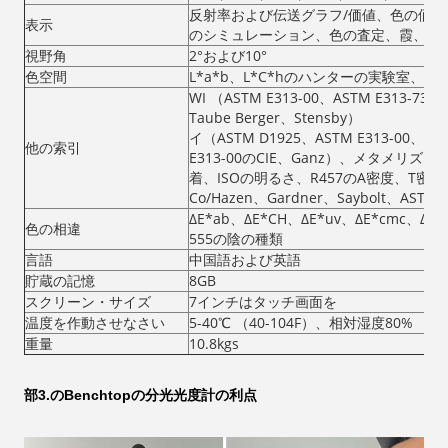
反射率および伝送グラフ/価値、色の価値
表示
のシミュレーション、色の査定、霞、液
視野角
2°および10°
色空間
L*a*b、L*C*hのハンターの実験室、Yxy
WI （ASTM E313-00、ASTM E313-7
Taube Berger、Stensby）
イ（ASTM D1925、ASTM E313-00、A
他の索引
E313-00のCIE、Ganz）、メタメリ
着、ISOの明るさ、R457のA密度、T密度、
Co/Hazen、Gardner、Saybolt
ΔE*ab、ΔE*CH、ΔE*uv、ΔE*cmc、Δ
色の相違
555の陰の種類
言語
中国語および英語
貯蔵の記憶
8GB
スクリーン・サイズ
7インチはタッチ画面を
温度を作動させなさい
5-40℃ （40-104F）、相対湿度80% 
重量
10.8kgs
部3.のBenchtopの分光光度計の利点