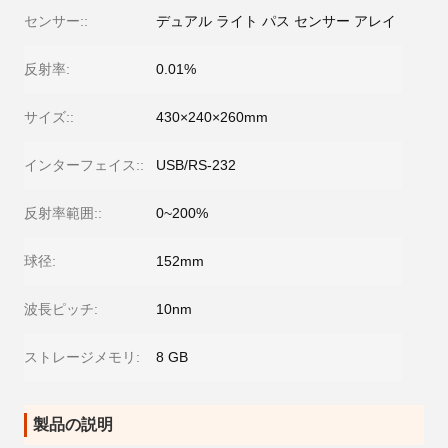
センサー::
デュアル ライト パス センサー アレイ
反射率:
0.01%
サイズ::
430×240×260mm
インターフェイス::
USB/RS-232
反射率範囲::
0~200%
球径:
152mm
波長ピッチ:
10nm
ストレージメモリ:
8 GB
製品の説明