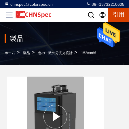
chnspec@colorspec.cn
86--13732210605
引用
製品
>
>
>
ホーム
製品
色の一致の分光光度計
152mm球のセリウムのBenchtopの分光光度計8GBの貯蔵の記憶