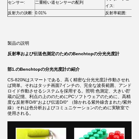
センサー:
二重軽い道センサーの配列
US
イス:
反射力の決断:
0.01%
反射率範囲:
0~
製品の説明
反射率および伝送色測定のためのBenchtopの分光光度計
部1.のBenchtopの分光光度計の紹介
CS-820Nはスマートである、高く精密な分光光度計作動させれ
ば簡単。それはタッチ画面7インチの、完全な波長範囲、アンド
ロイド作動させるシステムを採用する。照明:色測定、大きい貯
蔵の記憶、利点の上ののためにPCソフトウェアのために、高精
度な反射率D/8°および伝送D/0° （除かれる紫外線含まれた/紫外
線）それは色分析およびコミュニケーションのために実験室で
使用される。