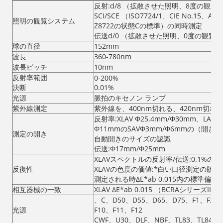
反射:d/8 （拡散させた照明、8度の観覧
SCI/SCE （ISO7724/1、CIE No.15、AST
照明の観覧システム
Z8722の状態Cの標準）の同時測定
伝送d/0 （拡散させた照明、0度の観覧）
球の直径
152mm
波長
360-780nm
波長ピッチ
10nm
反射率範囲
0-200%
決断
0.01%
光源
脈拍のキセノン ランプ
紫外線測定
紫外線を、400nm切れる、420nm切れ
反射率:XLAV Φ25.4mm/Φ30mm、LAV
Φ11mmのSAVΦ3mm/Φ6mmの（開
測定の開き
自動開きのサイズの認識
伝送:Φ17mm/Φ25mm
XLAVスペクトルの反射率/伝送:0.1%の
反復性
XLAVの色度の価値:*白い口径測定の版が
測定される時ΔE*ab 0.015内の標準偏差
相互器械の一致
XLAV ΔE*ab 0.015 （BCRAシリー
、C、D50、D55、D65、D75、F1、F2、F
光源
F10、F11、F12
CWF、U30、DLF、NBF、TL83、TL84