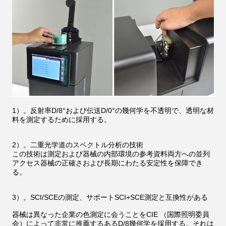
1）。反射率D/8°および伝送D/0°の幾何学を不透明で、透明な材
料を測定するために採用する。
2）。二重光学道のスペクトル分析の技術
この技術は測定および器械の内部環境の参考資料両方への並列
アクセス器械の正確さおよび長期にわたる安定性を保障でき
る。
3）。SCI/SCEの測定、サポートSCI+SCE測定と互換性がある
器械は異なった企業の色測定に会うことをCIE （国際照明委員
会）によって非常に推薦するあるD/8幾何学を採用する。それは