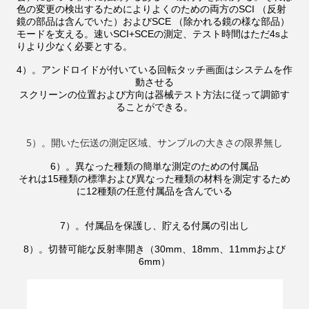
色の変更の検出するためによりよくのための両方のSCI （反射
鏡の部品は含んでいた）およびSCE （除かれる鏡の様な部品）
モードを支える。速いSCI+SCEの測定、テスト時間はただ4sよ
りより少なく必要とする。
4）。アンドロイドが付いている回転タッチ画面はシステムを作
動させる
スクリーンの位置および方向は器械テスト方法に従って調節す
ることができる。
5）。開いた伝送の測定区域、サンプルの大きさの限界無し
6）。異なった種類の簡単な測定のための付属品
それは15種類の標準および異なった種類の材料を測定するため
に12種類の任意付属品を含んでいる
7）。付属品を保護し、貯える付属の引出し
8）。切替可能な反射率開き（30mm、18mm、11mmおよび
6mm）