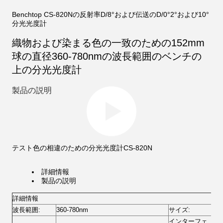
Benchtop CS-820Nの反射率D/8°および伝送のD/0°2°および10°
分光光度計
織物および染まる色の一致のための152mm
球の直径360-780nmの波長範囲のベンチの
上の分光光度計
製品の説明
テスト色の相違のための分光光度計CS-820N
詳細情報
製品の説明
詳細情報
波長範囲:
360-780nm
サイズ:
43
インターフェ