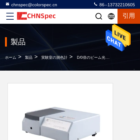
chnspec@colorspec.cn
86--13732210605
引用
製品
>
>
>
ホーム
製品
実験室の測色計
D/0倍のビーム光学系Benchtopの分光光度計CLEDs