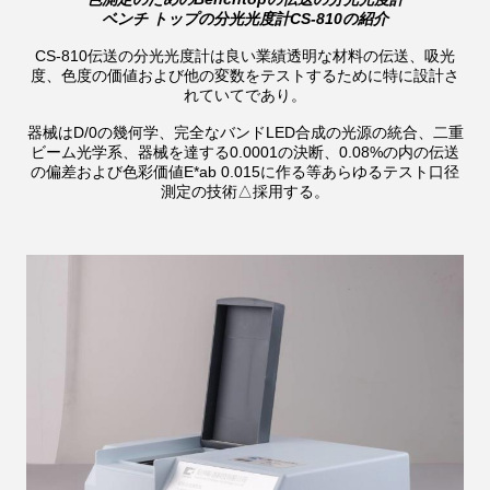
ベンチ トップの分光光度計CS-810の紹介
CS-810伝送の分光光度計は良い業績透明な材料の伝送、吸光
度、色度の価値および他の変数をテストするために特に設計さ
れていてであり。
器械はD/0の幾何学、完全なバンドLED合成の光源の統合、二重
ビーム光学系、器械を達する0.0001の決断、0.08%の内の伝送
の偏差および色彩価値E*ab 0.015に作る等あらゆるテスト口径
測定の技術△採用する。