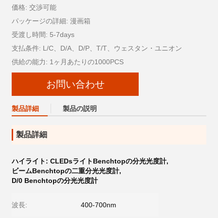
価格: 交渉可能
パッケージの詳細: 漫画箱
受渡し時間: 5-7days
支払条件: L/C、D/A、D/P、T/T、ウェスタン・ユニオン
供給の能力: 1ヶ月あたりの1000PCS
お問い合わせ
製品詳細
製品の説明
製品詳細
ハイライト:
CLEDsライトBenchtopの分光光度計
,
ビームBenchtopの二重分光光度計
,
D/0 Benchtopの分光光度計
波長:
400-700nm