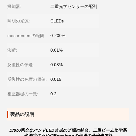
探知器:
二重光学センサーの配列
照明の光源:
CLEDs
mesurementの範囲:
0-200%
決断:
0.01%
反復性の伝送:
0.08%
反復性の色度の価値:
0.015
相互器械の一致:
0.2
製品の説明
D/0の完全なバンドLED合成の光源の統合、二重ビーム光学系
色測定のためのBenchtopの伝送の分光光度計