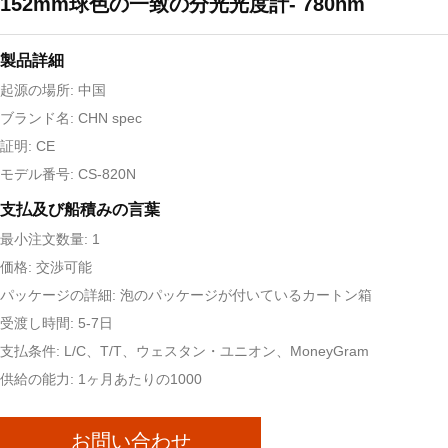
152mm球色の一致の分光光度計- 780nm
製品詳細
起源の場所: 中国
ブランド名: CHN spec
証明: CE
モデル番号: CS-820N
支払及び船積みの言葉
最小注文数量: 1
価格: 交渉可能
パッケージの詳細: 泡のパッケージが付いているカートン箱
受渡し時間: 5-7日
支払条件: L/C、T/T、ウェスタン・ユニオン、MoneyGram
供給の能力: 1ヶ月あたりの1000
お問い合わせ