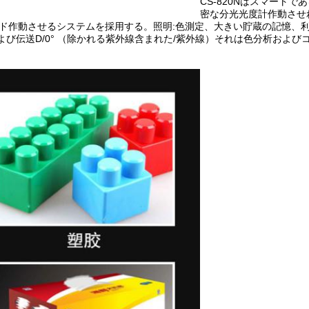
CS-820Nはスマートで
密な分光光度計作動させ
ド作動させるシステムを採用する。照明:色測定、大きい貯蔵の記憶、
よび伝送D/0° （除かれる紫外線含まれた/紫外線）それは色分析および