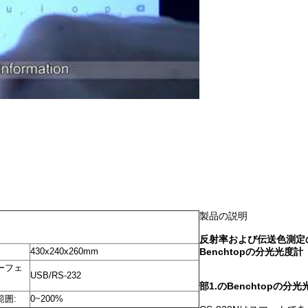
製品の説明
反射率および伝送色測定
430x240x260mm
Benchtopの分光光度計
ーフェ
USB/RS-232
部1.のBenchtopの分
範囲:
0~200%