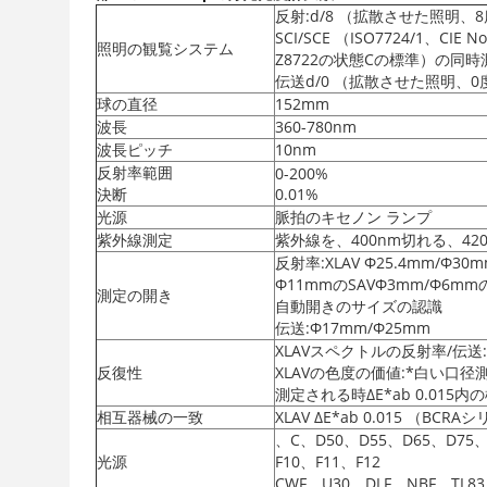
反射:d/8 （拡散させた照明、
SCI/SCE （ISO7724/1、CIE N
照明の観覧システム
Z8722の状態Cの標準）の同時
伝送d/0 （拡散させた照明、
球の直径
152mm
波長
360-780nm
波長ピッチ
10nm
反射率範囲
0-200%
決断
0.01%
光源
脈拍のキセノン ランプ
紫外線測定
紫外線を、400nm切れる、42
反射率:XLAV Φ25.4mm/Φ30
Φ11mmのSAVΦ3mm/Φ
測定の開き
自動開きのサイズの認識
伝送:Φ17mm/Φ25mm
XLAVスペクトルの反射率/伝送
反復性
XLAVの色度の価値:*白い口径
測定される時ΔE*ab 0.015内
相互器械の一致
XLAV ΔE*ab 0.015 （B
、C、D50、D55、D65、D75、
光源
F10、F11、F12
CWF、U30、DLF、NBF、TL83