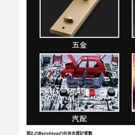
部2.の
Benchtopの分光光度計変数