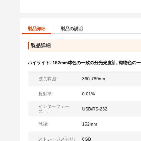
製品詳細
製品の説明
製品詳細
ハイライト:
152mm球色の一致の分光光度計
,
織物色の一
波長範囲:
360-780nm
反射率:
0.01%
インターフェー
USB/RS-232
ス：:
球径:
152mm
ストレージメモリ:
8GB