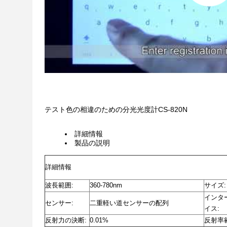
テスト色の相違のための分光光度計CS-820N
詳細情報
製品の説明
詳細情報
波長範囲:
360-780nm
サイズ:
インタ
センサー:
二重軽い道センサーの配列
イス:
反射力の決断:
0.01%
反射率