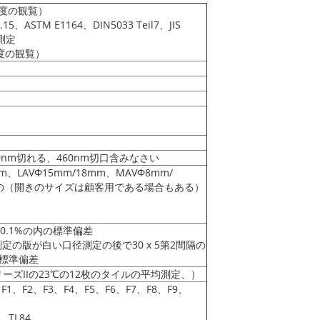
8度の観覧）
o.15、ASTM E1164、DIN5033 Teil7、JIS
測定
0度の観覧）
0nm切れる、460nm切口含みなさい
mm、LAVΦ15mm/18mm、MAVΦ8mm/
6mmの（開きのサイズは顧客用である場合もある）
:0.1%の内の標準偏差
測定の版が白い口径測定の後で30 x 5第2間隔の
の標準偏差
CRAシリーズIIの23℃の12枚のタイルの平均測定、）
F1、F2、F3、F4、F5、F6、F7、F8、F9、
、TL84