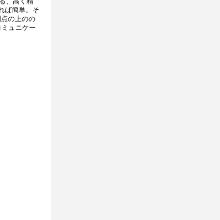
ある、高く精
れば簡単。そ
利点の上のの
コミュニケー