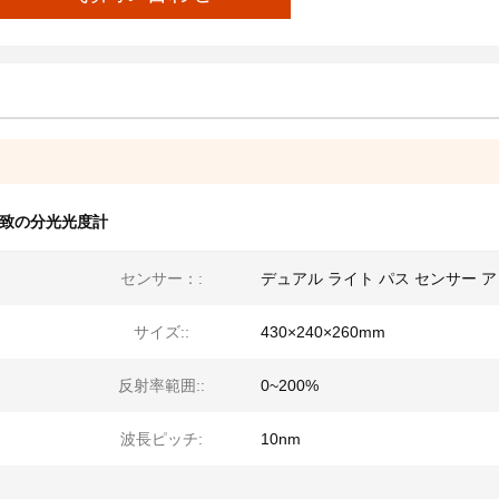
致の分光光度計
センサー：:
デュアル ライト パス センサー 
サイズ::
430×240×260mm
反射率範囲::
0~200%
波長ピッチ:
10nm