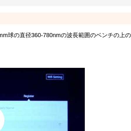
m球の直径360-780nmの波長範囲のベンチの上