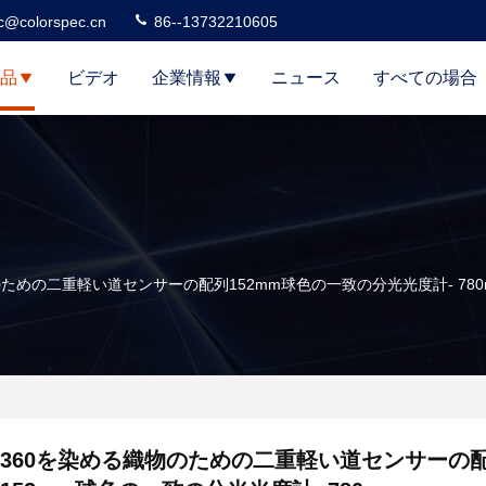
c@colorspec.cn
86--13732210605
品
ビデオ
企業情報
ニュース
すべての場合
のための二重軽い道センサーの配列152mm球色の一致の分光光度計- 780
360を染める織物のための二重軽い道センサーの