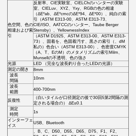
反射率、CIE実験室、CIELChのハンターの実験
室、CIELuv、XYZ、Yxy、RGBの色の相違
（ΔE*ab、ΔE*cmcのΔE*94、ΔE*00）、純白の索
引（ASTM E313-00、ASTM E313-73、
色空間、色の
CIE/ISO、AATCCのハンター、Taube Berger
相違および索
Stensby）、YellownessIndex
引
（ASTM D1925、ASTM E313-00、ASTM E313-
73）、固着を、色固着汚す、黒さの索引（、dM
私の）色合い（ASTM E313-00）、色密度CMYK
（A、T、EのM）のメタメリズムの索引Milm、
Munsellの不透明、色の強さ
光源
LED （完全な波長釣り合ったLEDの光源）
測定の開き
8mm
波長
10nm
間隔
波長
400-700nm
範囲
（白いタイルが口径測定の後で30回5第2間隔の測
反復性
定される場合の） ΔE≤0.1
測定
1s
時間
インターフェ
USB、Bluetooth
イス
、B、C、D50、D55、D65、D75、F1、F2、