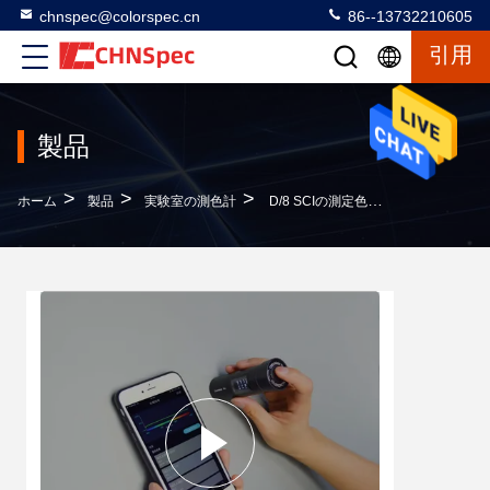
chnspec@colorspec.cn
86--13732210605
引用
製品
>
>
>
ホーム
製品
実験室の測色計
D/8 SCIの測定色のための自動口径測定のポケット測色計8mmの測定の開き