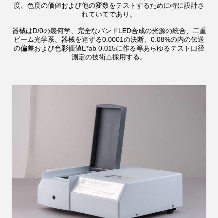
度、色度の価値および他の変数をテストするために特に設計さ
れていてであり。
器械はD/0の幾何学、完全なバンドLED合成の光源の統合、二重
ビーム光学系、器械を達する0.0001の決断、0.08%の内の伝送
の偏差および色彩価値E*ab 0.015に作る等あらゆるテスト口径
測定の技術△採用する。