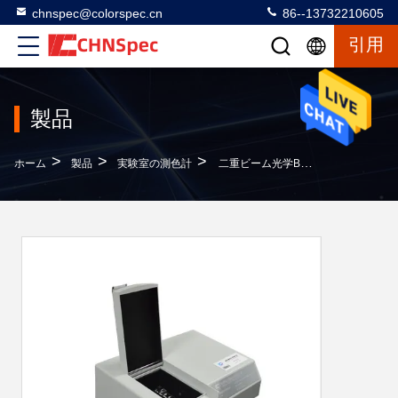
chnspec@colorspec.cn
86--13732210605
引用
製品
>
>
>
ホーム
製品
実験室の測色計
二重ビーム光学Benchtopの伝送の分光光度計CS810