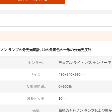
ノン ランプの分光光度計
,
10の角度色の一致の分光光度計
センサー::
デュアル ライト パス センサー 
サイズ::
430×240×260mm
反射率範囲::
0~200%
波長ピッチ:
10nm
光源:
脈拍のキセノン ランプおよび導