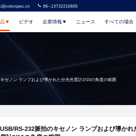
c@colorspec.cn
86--13732210605
品
ビデオ
企業情報
ニュース
すべての場合
脈拍のキセノン ランプおよび導かれた分光光度計2/10の角度の範囲
USB/RS-232脈拍のキセノン ランプおよび導か