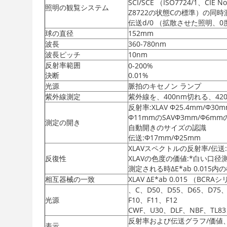
SCI/SCE （ISO7724/1、CIE N
照明の観覧システム
Z8722の状態Cの標準）の同時
伝送d/0 （拡散させた照明、
球の直径
152mm
波長
360-780nm
波長ピッチ
10nm
反射率範囲
0-200%
決断
0.01%
光源
脈拍のキセノン ランプ
紫外線測定
紫外線を、400nm切れる、42
反射率:XLAV Φ25.4mm/Φ30
Φ11mmのSAVΦ3mm/Φ
測定の開き
自動開きのサイズの認識
伝送:Φ17mm/Φ25mm
XLAVスペクトルの反射率/伝送
反復性
XLAVの色度の価値:*白い口径
測定される時ΔE*ab 0.015内
相互器械の一致
XLAV ΔE*ab 0.015 （B
、C、D50、D55、D65、D75、
光源
F10、F11、F12
CWF、U30、DLF、NBF、TL83
反射率および伝送グラフ/価値
表示