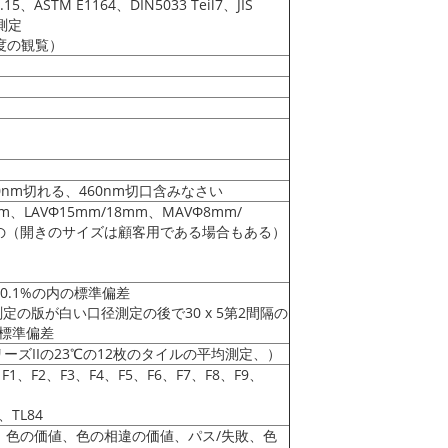
o.15、ASTM E1164、DIN5033 Teil7、JIS
測定
0度の観覧）
0nm切れる、460nm切口含みなさい
mm、LAVΦ15mm/18mm、MAVΦ8mm/
6mmの（開きのサイズは顧客用である場合もある）
:0.1%の内の標準偏差
測定の版が白い口径測定の後で30 x 5第2間隔の
の標準偏差
CRAシリーズIIの23℃の12枚のタイルの平均測定、）
F1、F2、F3、F4、F5、F6、F7、F8、F9、
、TL84
、色の価値、色の相違の価値、パス/失敗、色