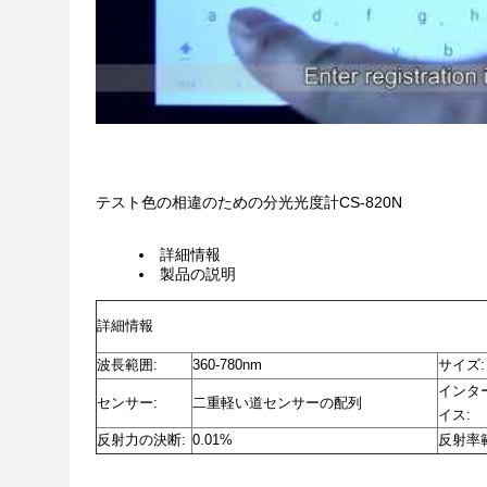
テスト色の相違のための分光光度計CS-820N
詳細情報
製品の説明
詳細情報
波長範囲:
360-780nm
サイズ:
インタ
センサー:
二重軽い道センサーの配列
イス:
反射力の決断:
0.01%
反射率