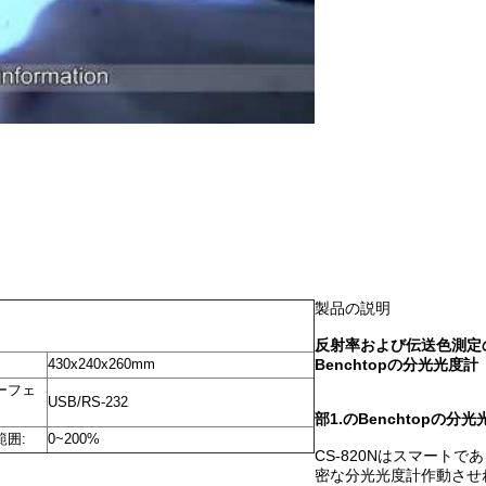
製品の説明
反射率および伝送色測定
430x240x260mm
Benchtopの分光光度計
ーフェ
USB/RS-232
部1.のBenchtopの分
範囲:
0~200%
CS-820Nはスマートで
密な分光光度計作動させ