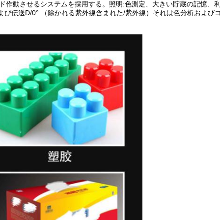
ド作動させるシステムを採用する。照明:色測定、大きい貯蔵の記憶、
よび伝送D/0° （除かれる紫外線含まれた/紫外線）それは色分析および