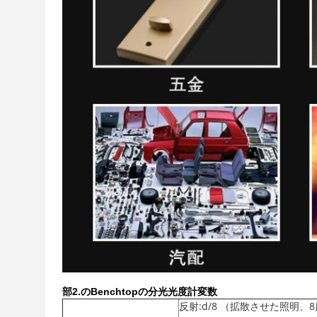
部2.の
Benchtopの分光光度計変数
反射:d/8 （拡散させた照明、