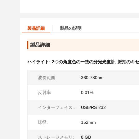
製品詳細
製品の説明
製品詳細
ハイライト:
2つの角度色の一致の分光光度計
,
脈拍のキセ
波長範囲:
360-780nm
反射率:
0.01%
インターフェイス::
USB/RS-232
球径:
152mm
ストレージメモリ:
8 GB