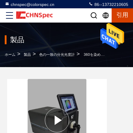
chnspec@colorspec.cn
86--13732210605
引用
製品
>
>
>
ホーム
製品
色の一致の分光光度計
360を染める織物のための道センサーのセリウムのBenchtopの二重軽い分光光度計- 780nm