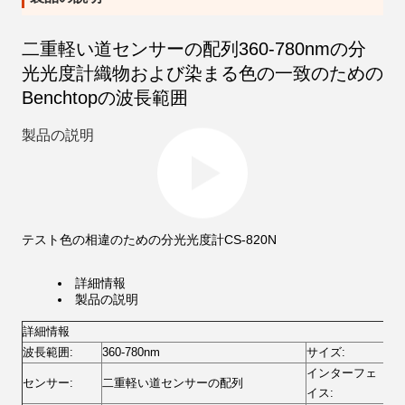
二重軽い道センサーの配列360-780nmの分
光光度計織物および染まる色の一致のための
Benchtopの波長範囲
製品の説明
テスト色の相違のための分光光度計CS-820N
詳細情報
製品の説明
詳細情報
波長範囲:
360-780nm
サイズ:
43
インターフェ
センサー:
二重軽い道センサーの配列
US
イス: