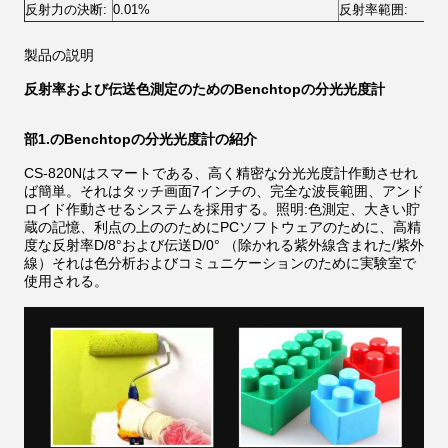
反射力の決断:
0.01%
反射率範囲:
0~
製品の説明
反射率および伝送色測定のためのBenchtopの分光光度計
部1.のBenchtopの分光光度計の紹介
CS-820Nはスマートである、高く精密な分光光度計作動させれ
ば簡単。それはタッチ画面7インチの、完全な波長範囲、アンド
ロイド作動させるシステムを採用する。照明:色測定、大きい貯
蔵の記憶、利点の上ののためにPCソフトウェアのために、高精
度な反射率D/8°および伝送D/0° （除かれる紫外線含まれた/紫外
線）それは色分析およびコミュニケーションのために実験室で
使用される。