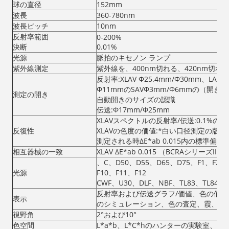
球の直径
152mm
波長
360-780nm
波長ピッチ
10nm
反射率範囲
0-200%
決断
0.01%
光源
脈拍のキセノン ランプ
紫外線測定
紫外線を、400nm切れる、420nm切れ
反射率:XLAV Φ25.4mm/Φ30mm、LAV
Φ11mmのSAVΦ3mm/Φ6mmの（開
測定の開き
自動開きのサイズの認識
伝送:Φ17mm/Φ25mm
XLAVスペクトルの反射率/伝送:0.1%の
反復性
XLAVの色度の価値:*白い口径測定の版が
測定される時ΔE*ab 0.015内の標準偏差
相互器械の一致
XLAV ΔE*ab 0.015 （BCRAシリー
、C、D50、D55、D65、D75、F1、F2、F
光源
F10、F11、F12
CWF、U30、DLF、NBF、TL83、TL84
反射率および伝送グラフ/価値、色の価値
表示
のシミュレーション、色の査定、霞、液
視野角
2°および10°
色空間
L*a*b、L*C*hのハンターの実験室、Yxy