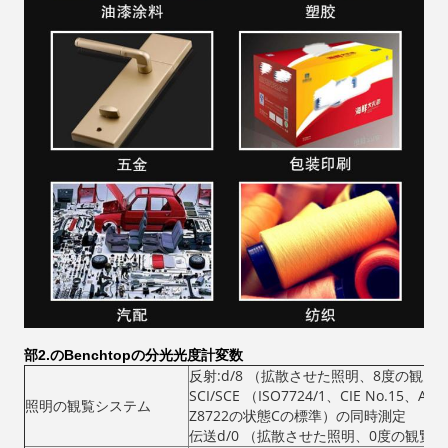
部2.の
Benchtopの分光光度計変数
反射:d/8 （拡散させた照明、8度の観覧
SCI/SCE （ISO7724/1、CIE No.15、AST
照明の観覧システム
Z8722の状態Cの標準）の同時測定
伝送d/0 （拡散させた照明、0度の観覧）