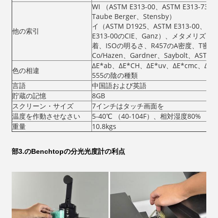
WI （ASTM E313-00、ASTM E313-7
Taube Berger、Stensby）
イ（ASTM D1925、ASTM E313-00、A
他の索引
E313-00のCIE、Ganz）、メタメリ
着、ISOの明るさ、R457のA密度、T密度、
Co/Hazen、Gardner、Saybolt
ΔE*ab、ΔE*CH、ΔE*uv、ΔE*cmc、Δ
色の相違
555の陰の種類
言語
中国語および英語
貯蔵の記憶
8GB
スクリーン・サイズ
7インチはタッチ画面を
温度を作動させなさい
5-40℃ （40-104F）、相対湿度80% 
重量
10.8kgs
部3.のBenchtopの分光光度計の利点