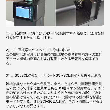
1）。反射率D/8°および伝送D/0°の幾何学を不透明で、透明な材
料を測定するために採用する。
2）。二重光学道のスペクトル分析の技術
この技術は測定および器械の内部環境の参考資料両方への並列
アクセス器械の正確さおよび長期にわたる安定性を保障でき
る。
3）。SCI/SCEの測定、サポートSCI+SCE測定と互換性がある
器械は異なった企業の色測定に会うことをCIE （国際照明委員
会）によって非常に推薦するあるD/8幾何学を採用する。それは
色の変更の検出するためによりよくのための両方のSCI （反射
鏡の部品は含んでいた）およびSCE （除かれる鏡の様な部品）
モードを支える。速いSCI+SCEの測定、テスト時間はただ4sよ
りより少なく必要とする。