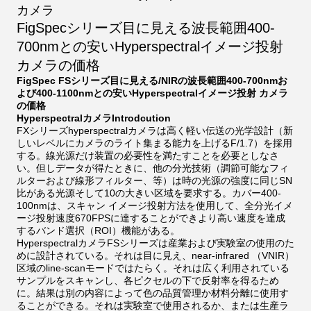
カメラ
FigSpecシリーズ目に見える波長範囲400-
700nmとの安いHyperspectralイメージ投射
カメラの価格
FigSpec FSシリーズ目に見える/NIRの波長範囲400-700nmお
よび400-1100nmとの安いHyperspectralイメージ投射 カメラ
の価格
HyperspectralカメラIntrodcution
FXシリーズhyperspectralカメラは高く軽い伝送の光学設計（新
しいレベルにカメラのライト集まる能力を上げるF/1.7）を採用
する。線光源だけ装置の必要性を満たすことを必要としなさ
い。但しデータが得たときに、他の分光技術（調節可能なフィ
ルターおよび線形フィルター、等）は時の光源の強度に同じSN
比がある光源そして10の大きい区域を要求する。カバー400-
100nmは、スキャン イメージ投射方法を使用して、全分光イメ
ージ投射速度670FPSに達することができより高い速度を達成
するバンド選択（ROI）機能がある。
HyperspectralカメラFSシリーズは産業および実験室の使用のた
めに設計されている。それは目に見え、near-infrared （VNIR）
区域のline-scanモードではたらく。それは広く利用されている
サンプルをスキャンし、各ピクセルの下で反射率を得るため
に。結果は別の内容によって色の品質管理か材料分離に使用す
ることができる。それは実験室で使用されるか、または生産ラ