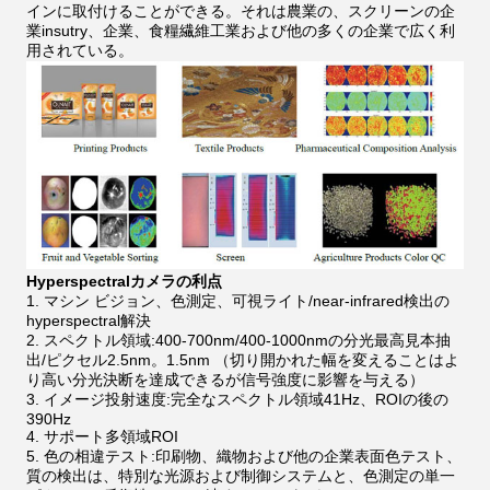
インに取付けることができる。それは農業の、スクリーンの企
業insutry、企業、食糧繊維工業および他の多くの企業で広く利
用されている。
Hyperspectralカメラの利点
1. マシン ビジョン、色測定、可視ライト/near-infrared検出の
hyperspectral解決
2. スペクトル領域:400-700nm/400-1000nmの分光最高見本抽
出/ピクセル2.5nm。1.5nm （切り開かれた幅を変えることはよ
り高い分光決断を達成できるが信号強度に影響を与える）
3. イメージ投射速度:完全なスペクトル領域41Hz、ROIの後の
390Hz
4. サポート多領域ROI
5. 色の相違テスト:印刷物、織物および他の企業表面色テスト、
質の検出は、特別な光源および制御システムと、色測定の単一