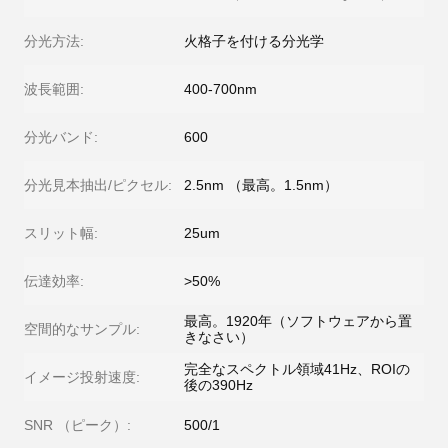
分光方法:
火格子を付ける分光学
波長範囲:
400-700nm
分光バンド:
600
分光見本抽出/ピクセル:
2.5nm （最高。1.5nm）
スリット幅:
25um
伝達効率:
>50%
最高。1920年（ソフトウェアから置
空間的なサンプル:
きなさい）
完全なスペクトル領域41Hz、ROIの
イメージ投射速度:
後の390Hz
SNR （ピーク）:
500/1