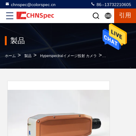
chnspec@colorspec.cn
86--13732210605
引用
製品
>
>
>
ホーム
製品
Hyperspectralイメージ投射 カメラ
400 - 700nm