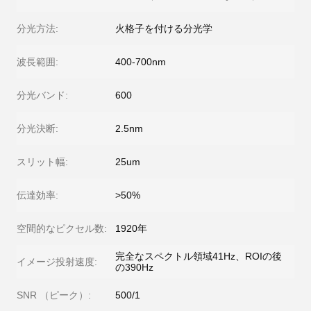
分光方法:
火格子を付ける分光学
波長範囲:
400-700nm
分光バンド:
600
分光決断:
2.5nm
スリット幅:
25um
伝達効率:
>50%
空間的なピクセル数:
1920年
完全なスペクトル領域41Hz、ROIの後
イメージ投射速度:
の390Hz
SNR （ピーク）:
500/1