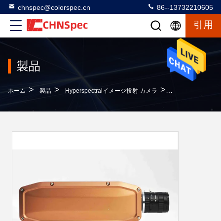
chnspec@colorspec.cn
86--13732210605
引用
製品
>
>
>
ホーム
製品
Hyperspectralイメージ投射 カメラ
火格子を付ける分光学2