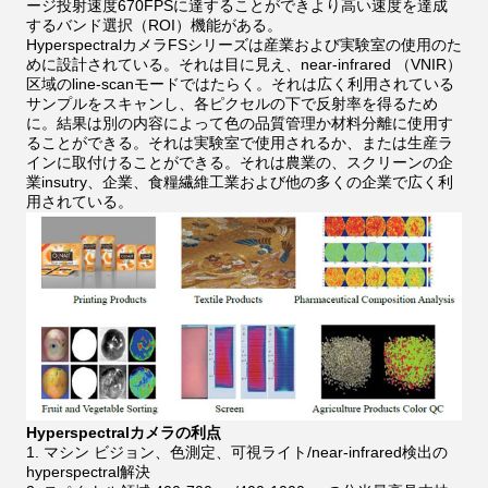
ージ投射速度670FPSに達することができより高い速度を達成
するバンド選択（ROI）機能がある。
HyperspectralカメラFSシリーズは産業および実験室の使用のた
めに設計されている。それは目に見え、near-infrared （VNIR）
区域のline-scanモードではたらく。それは広く利用されている
サンプルをスキャンし、各ピクセルの下で反射率を得るため
に。結果は別の内容によって色の品質管理か材料分離に使用す
ることができる。それは実験室で使用されるか、または生産ラ
インに取付けることができる。それは農業の、スクリーンの企
業insutry、企業、食糧繊維工業および他の多くの企業で広く利
用されている。
Hyperspectralカメラの利点
1. マシン ビジョン、色測定、可視ライト/near-infrared検出の
hyperspectral解決