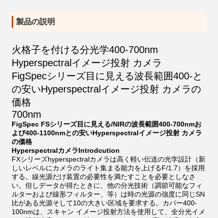
製品の説明
火格子を付ける分光学400-700nm
Hyperspectralイメージ投射 カメラ
FigSpecシリーズ目に見える波長範囲400-と
の安いHyperspectralイメージ投射 カメラの
価格
700nm
FigSpec FSシリーズ目に見える/NIRの波長範囲400-700nmお
よび400-1100nmとの安いHyperspectralイメージ投射 カメラ
の価格
HyperspectralカメラIntrodcution
FXシリーズhyperspectralカメラは高く軽い伝送の光学設計（新
しいレベルにカメラのライト集まる能力を上げるF/1.7）を採用
する。線光源だけ装置の必要性を満たすことを必要としなさ
い。但しデータが得たときに、他の分光技術（調節可能なフィ
ルターおよび線形フィルター、等）は時の光源の強度に同じSN
比がある光源そして10の大きい区域を要求する。カバー400-
100nmは、スキャン イメージ投射方法を使用して、全分光イメ