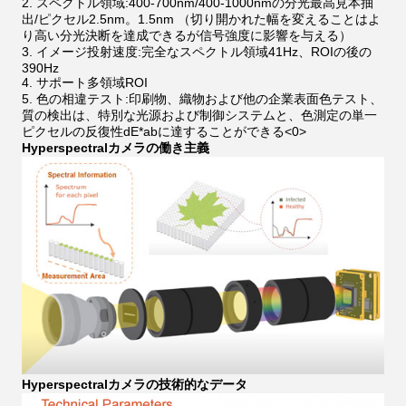
2. スペクトル領域:400-700nm/400-1000nmの分光最高見本抽
出/ピクセル2.5nm。1.5nm （切り開かれた幅を変えることはよ
り高い分光決断を達成できるが信号強度に影響を与える）
3. イメージ投射速度:完全なスペクトル領域41Hz、ROIの後の
390Hz
4. サポート多領域ROI
5. 色の相違テスト:印刷物、織物および他の企業表面色テスト、
質の検出は、特別な光源および制御システムと、色測定の単一
ピクセルの反復性dE*abに達することができる<0>
Hyperspectralカメラの働き主義
Hyperspectralカメラの技術的なデータ