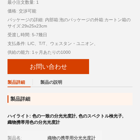
最小注文数量: 1
価格: 交渉可能
パッケージの詳細: 内部箱:泡のパッケージの外箱:カートン箱の
サイズ:29x25x23cm
受渡し時間: 5-7幾日
支払条件: L/C、T/T、ウェスタン・ユニオン、
供給の能力: 1ヶ月あたりの1000
お問い合わせ
製品詳細
製品の説明
製品詳細
ハイライト:
色の一致の分光光度計
,
色のスペクトル検光子
,
織物携帯用色の分光光度計
製品名:
織物の携帯用分光光度計