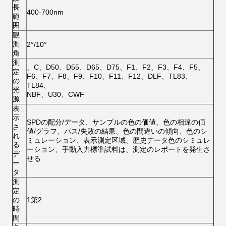
長
400-700nm
範
囲
観
測
2°/10°
角
測
、C、D50、D55、D65、D75、F1、F2、F3、F4、F5、
定
F6、F7、F8、F9、F10、F11、F12、DLF、TL83、
の
TL84、
光
NBF、U30、CWF
源
表
示
SPDの配分/データ、サンプルの色の価値、色の相違の価
さ
値/グラフ、パス/失敗の結果、色の間違いの傾向、色のシ
れ
ミュレーション、表示測定区域、歴史データ色のシミュレ
る
ーション、手動入力標準試料は、測定のレポートを発生さ
デ
せる
ー
タ
測
定
の
1第2
時
間