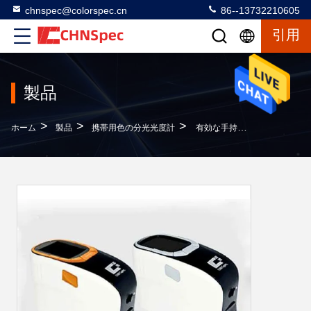
chnspec@colorspec.cn
86--13732210605
引用
製品
>
>
>
ホーム
製品
携帯用色の分光光度計
有効な手持ち型の織物400-700nm波長の携帯用色の分光光度計