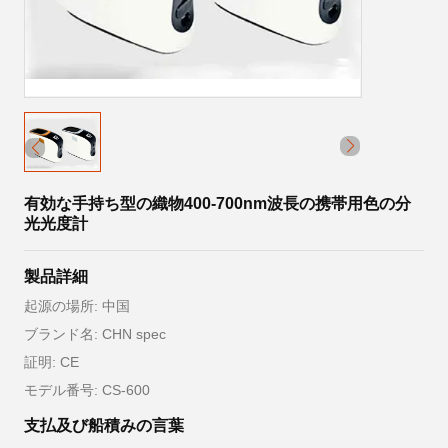
有効な手持ち型の織物400-700nm波長の携帯用色の分
光光度計
製品詳細
起源の場所: 中国
ブランド名: CHN spec
証明: CE
モデル番号: CS-600
支払及び船積みの言葉