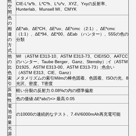
色
CIE-L*a*b、L*C*h、L*u*v、XYZ、Yxyの反射率、
空
Hunterlab、Munsell MI、CMYK
間
色
の
相
ΔE*ab、ΔE*CH、ΔE*uv、ΔE*cmc （2:1）、ΔE*cmc
違
（1:1）、ΔE*94、ΔE*00、ΔEab （ハンター）、555の色の
の
分類
方
式
他
WI （ASTM E313-10、ASTM E313-73、CIE/ISO、AATCC
の
のハンター、Taube Berger、Ganz、Stensby）;イ（ASTM
比
D1925、ASTM E313-00、ASTM E313-73）;色合い
色
（ASTM E313、CIE、Ganz）
索
メタメリズムの索引Milmの棒色固着、色固着、ISOの光、8
引
光沢、密度、T密度
反
軽い分裂の反射力:0.08%の内の標準偏差
復
色の価値:ΔE*abの<> 最高:0.05
性
電
池
の10000の連続的なテスト、7.4V/6000mAh再充電可能
容
量
光
源