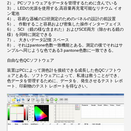
2）。PCソフトウェアをデータを管理するために含んでいる
3）。LEDの光源を使用する;高容量再充電可能なリチウム イオ
ン電池
4）。容易な器械の口径測定のためのパネルの設計の前設置
5）。 作動すること容易および密集した操作インターフェイス
6）。SCI （鏡の様な含まれた）およびSCE両方（除かれる鏡の
様）を同時に測定できる
7）。 大きいデータ記憶 スペース
8）。それはpantone色数一致機能とある。測定の後でそれはサ
ンプルへ同じような色である3 pantone色数に一致できる。
自由な色QCソフトウェア
装置はPCによって測色計を接続できる成長した色QCソフトウ
ェアとある。ソフトウェアによって、私達は救うことができ、
色データを管理するために、データを、発生させるテスト レポ
ート、印刷物のテスト レポートを得なさい。