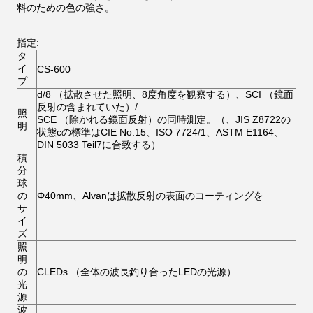
料のための色の強さ。
指定:
タ
イ
CS-600
プ
d/8 （拡散させた照明、8度角度を観察する）、SCI （鏡面
反射の含まれていた）/
照
SCE （除かれる鏡面反射）の同時測定。（、JIS Z8722の
明
状態cの標準はCIE No.15、ISO 7724/1、ASTM E1164、
DIN 5033 Teil7に合致する）
積
分
球
の
Φ40mm、Alvanは拡散反射の表面のコーティングを
サ
イ
ズ
照
明
の
CLEDs （全体の波長釣り合ったLEDの光源）
光
源
波