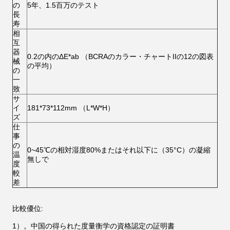
の
5年、1.5百万のテスト
長
寿
相
互
器
0.2の内のΔE*ab （BCRAのカラー・チャートIIの12の図表
械
の平均）
の
一
致
サ
イ
181*73*112mm （L*W*H）
ズ
仕
事
の
0~45℃の相対湿度80%またはそれ以下に（35°C）の凝縮
温
無しで
度
較
差
比較優位:
1）。中国の得られた度量衡学の資格認定の証明書