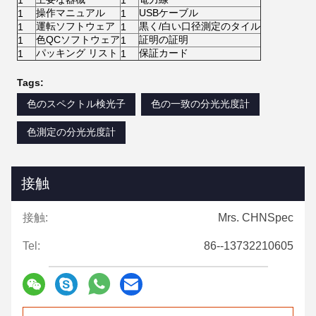
操作マニュアル
USBケーブル
1
1
運転ソフトウェア
黒く/白い口径測定のタイル
1
1
色QCソフトウェア
証明の証明
1
1
パッキング リスト
保証カード
1
1
Tags:
色のスペクトル検光子
色の一致の分光光度計
色測定の分光光度計
接触
接触:
Mrs. CHNSpec
Tel:
86--13732210605