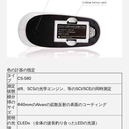
色の計器の指定
タイ
CS-580
プ
測定
d/8、SCSの光学エンジン、等のSCI/SCEの同時測定
状態
積分
球の
Φ40mmのAlvanの拡散反射の表面のコーティング
サイ
ズ
照明
の光
CLEDs （全体の波長釣り合ったLEDの光源）
源