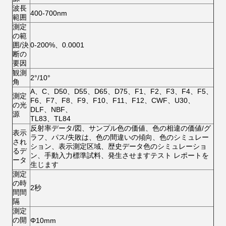
波長
400-700nm
範囲
測定
の範
囲/決
0-200%、0.0001
断の
要因
観測
2°/10°
角
A、C、D50、D55、D65、D75、F1、F2、F3、F4、F5、
測定
F6、F7、F8、F9、F10、F11、F12、CWF、U30、
の光
DLF、NBF、
源
TL83、TL84
反射率データ/図、サンプル色の価値、色の相違の価値/グ
表示
ラフ、パス/失敗は、色の間違いの傾向、色のシミュレー
され
ション、表示測定区域、歴史データ色のシミュレーショ
るデ
ン、手動入力標準試料、発生させますテスト レポートを
ータ
生じます
測定
の時
2秒
間間
隔
測定
の開
Φ10mm