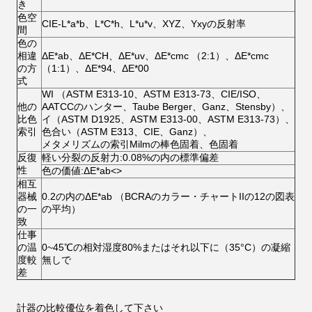
き
色空
CIE-L*a*b、L*C*h、L*u*v、XYZ、Yxyの反射率
間
色の
相違
ΔE*ab、ΔE*CH、ΔE*uv、ΔE*cmc （2:1）、ΔE*cmc
の方
（1:1）、ΔE*94、ΔE*00
式
WI （ASTM E313-10、ASTM E313-73、CIE/ISO、
他の
AATCCのハンター、Taube Berger、Ganz、Stensby）、
比色
イ（ASTM D1925、ASTM E313-00、ASTM E313-73）、
索引
色合い（ASTM E313、CIE、Ganz）、
メタメリズムの索引Milmの棒色固着、色固着
反復
軽い分裂の反射力:0.08%の内の標準偏差
性
色の価値:ΔE*ab<>
相互
器械
0.2の内のΔE*ab （BCRAのカラー・チャートIIの12の図表
の一
の平均）
致
仕事
の温
0~45℃の相対湿度80%またはそれ以下に（35°C）の凝縮
度較
無しで
差
計器の比較優位を着色して下さい