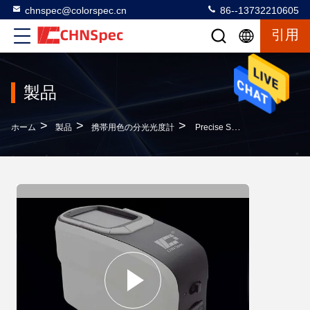
chnspec@colorspec.cn
86--13732210605
引用
製品
>
>
>
ホーム
製品
携帯用色の分光光度計
Precise SCI And SCE Measurement Colour Measuring Instrument With Free PC Software