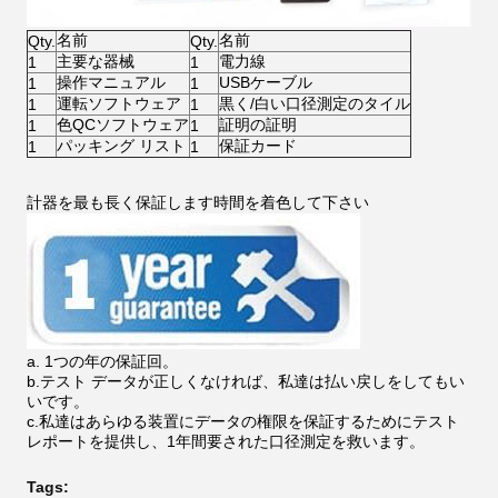
名前
名前
Qty.
Qty.
主要な器械
電力線
1
1
操作マニュアル
USBケーブル
1
1
運転ソフトウェア
黒く/白い口径測定のタイル
1
1
色QCソフトウェア
証明の証明
1
1
パッキング リスト
保証カード
1
1
計器を最も長く保証します時間を着色して下さい
a. 1つの年の保証回。
b.テスト データが正しくなければ、私達は払い戻しをしてもい
いです。
c.私達はあらゆる装置にデータの権限を保証するためにテスト
レポートを提供し、1年間要された口径測定を救います。
Tags: