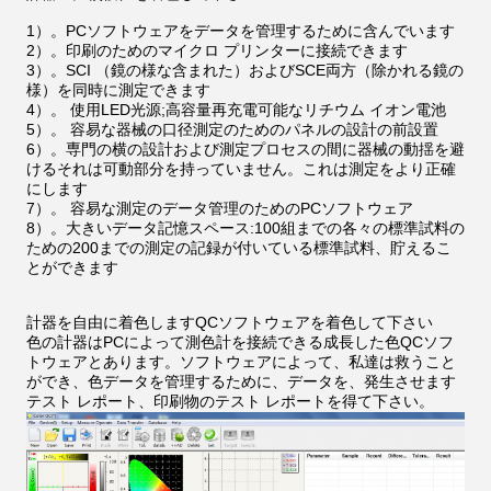
1）。PCソフトウェアをデータを管理するために含んでいます
2）。印刷のためのマイクロ プリンターに接続できます
3）。SCI （鏡の様な含まれた）およびSCE両方（除かれる鏡の
様）を同時に測定できます
4）。 使用LED光源;高容量再充電可能なリチウム イオン電池
5）。 容易な器械の口径測定のためのパネルの設計の前設置
6）。専門の横の設計および測定プロセスの間に器械の動揺を避
けるそれは可動部分を持っていません。これは測定をより正確
にします
7）。 容易な測定のデータ管理のためのPCソフトウェア
8）。大きいデータ記憶スペース:100組までの各々の標準試料の
ための200までの測定の記録が付いている標準試料、貯えるこ
とができます
計器を自由に着色しますQCソフトウェアを着色して下さい
色の計器はPCによって測色計を接続できる成長した色QCソフ
トウェアとあります。ソフトウェアによって、私達は救うこと
ができ、色データを管理するために、データを、発生させます
テスト レポート、印刷物のテスト レポートを得て下さい。