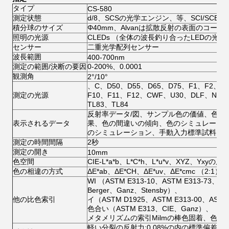
タイプ
CS-580
測定状態
d/8、SCSの光学エンジン、等、SCI/SCE
積分球のサイズ
Φ40mm、Alvanは拡散反射の表面のコーテ
照明の光源
CLEDs （全体の波長釣り合ったLEDの光源
センサー
二重光学配列センサー
波長範囲
400-700nm
測定の範囲/決断の要因
0-200%、0.0001
観測角
2°/10°
、C、D50、D55、D65、D75、F1、F2、F
測定の光源
F10、F11、F12、CWF、U30、DLF、NBF
TL83、TL84
反射率データ/図、サンプル色の価値、色の相
表示されるデータ
果、色の間違いの傾向、色のシミュレーシ
のシミュレーション、手動入力標準試料は、
測定の時間間隔
2秒
測定の開き
10mm
色空間
CIE-L*a*b、L*C*h、L*u*v、XYZ、Yxyの反
色の相違の方式
ΔE*ab、ΔE*CH、ΔE*uv、ΔE*cmc （2:1）、
WI （ASTM E313-10、ASTM E313-73、
Berger、Ganz、Stensby）、
他の比色索引
イ（ASTM D1925、ASTM E313-00、ASTM
色合い（ASTM E313、CIE、Ganz）、
メタメリズムの索引Milmの棒色固着、色固
軽い分裂の反射力:0.08%の内の標準偏差