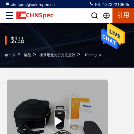
chnspec@colorspec.cn
86--13732210605
引用
製品
>
>
>
ホーム
製品
携帯用色の分光光度計
10mmテスト開きが付いている自由なPCソフトウェア色測定ライト分光光度計