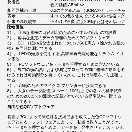
反復性
色の価値:ΔE*ab
<>
相互器械の一致
0.2の内のΔE*ab （BCRAのカラー・チャー
表示
すべての色を含んでいる本来の性格スクリ
仕事の温度較差
0~45℃の相対湿度80%またはそれ以下に（
比較優位
1）。容易な器械の口径測定のためのパネルの設計の前設置
2）。容易な測定のデータ管理のためのPCソフトウェア
3）。SCI （鏡の様な含まれた）およびSCE両方（除かれる鏡の
様）を同時に測定できる
4）。 LEDの光源を使用する;高容量再充電可能なリチウム イオ
ン電池
5）。 PCソフトウェアをデータを管理するために含んでいる
6）。専門の横の設計および測定プロセスの間に器械の動揺を避
けるそれは可動部分を持っていない。これは測定をより正確に
する
7）。 印刷のためのマイクロ プリンターに接続できる
8）。大きいデータ記憶 スペース:100組までの各々の標準試料
のための200までの測定の記録が付いている標準試料、貯える
ことができる
自由な色QCソフトウェア
装置はPCによって測色計を接続できる成長した色QCソフトウ
ェアとある。ソフトウェアによって、私達は救うことができ、
色データを管理するために、データを、発生させるテスト レポ