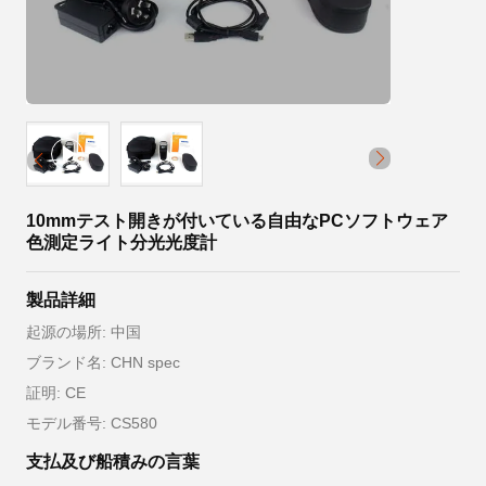
10mmテスト開きが付いている自由なPCソフトウェア
色測定ライト分光光度計
製品詳細
起源の場所: 中国
ブランド名: CHN spec
証明: CE
モデル番号: CS580
支払及び船積みの言葉