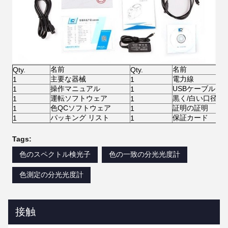
名前
名前
Qty.
Qty.
主要な器械
電力線
1
1
操作マニュアル
USBケーブル
1
1
運転ソフトウェア
黒く/白い口径測
1
1
色QCソフトウェア
証明の証明
1
1
パッキング リスト
保証カード
1
1
Tags:
色のスペクトル検光子
色の一致の分光光度計
色測定の分光光度計
接触