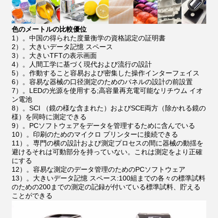
色のメートルの比較優位
1）。中国の得られた度量衡学の資格認定の証明書
2）。大きいデータ記憶 スペース
3）。大きいTFTの表示画面
4）。人間工学に基づく現代および流行の設計
5）。作動すること容易および密集した操作インターフェイス
6）。容易な器械の口径測定のためのパネルの設計の前設置
7）。LEDの光源を使用する;高容量再充電可能なリチウム イオ
ン電池
8）。SCI （鏡の様な含まれた）およびSCE両方（除かれる鏡の
様）を同時に測定できる
9）。PCソフトウェアをデータを管理するために含んでいる
10）。印刷のためのマイクロ プリンターに接続できる
11）。専門の横の設計および測定プロセスの間に器械の動揺を
避けるそれは可動部分を持っていない。これは測定をより正確
にする
12）。容易な測定のデータ管理のためのPCソフトウェア
13）。大きいデータ記憶 スペース:100組までの各々の標準試料
のための200までの測定の記録が付いている標準試料、貯える
ことができる