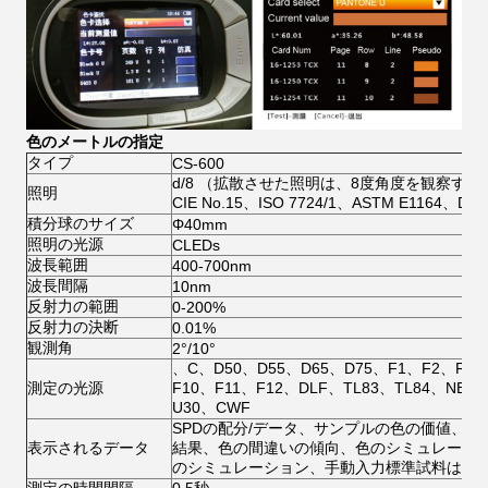
色のメートルの指定
タイプ
CS-600
d/8 （拡散させた照明は、8度角度を観察する） 
照明
CIE No.15、ISO 7724/1、ASTM E1164、DI
積分球のサイズ
Φ40mm
照明の光源
CLEDs
波長範囲
400-700nm
波長間隔
10nm
反射力の範囲
0-200%
反射力の決断
0.01%
観測角
2°/10°
、C、D50、D55、D65、D75、F1、F2、F3
測定の光源
F10、F11、F12、DLF、TL83、TL84、NBF
U30、CWF
SPDの配分/データ、サンプルの色の価値、色
表示されるデータ
結果、色の間違いの傾向、色のシミュレーシ
のシミュレーション、手動入力標準試料は、
測定の時間間隔
0.5秒