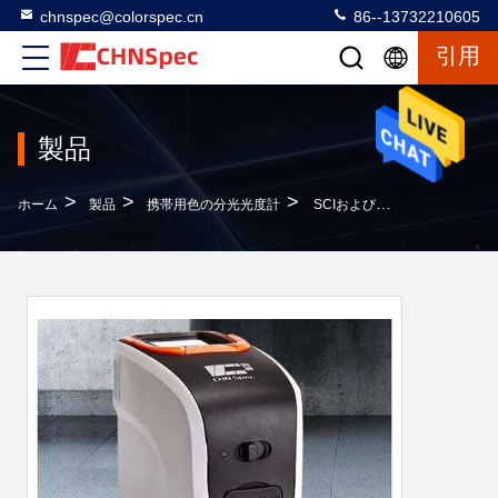
chnspec@colorspec.cn
86--13732210605
引用
製品
>
>
>
ホーム
製品
携帯用色の分光光度計
SCIおよびSCEのテスト モードは自由なPCソフトウェアが付いている分光光度計10mmの開き色のメートルを導きました