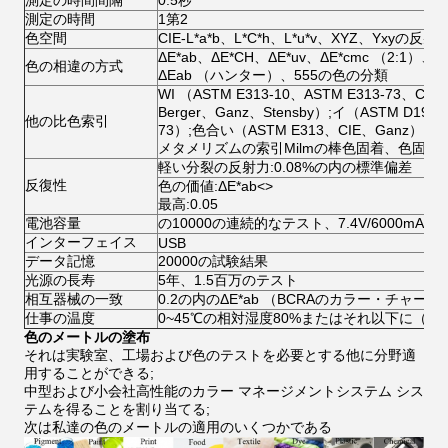
測定の時間
1第2
色空間
CIE-L*a*b、L*C*h、L*u*v、XYZ、Yxyの反射率
ΔE*ab、ΔE*CH、ΔE*uv、ΔE*cmc （2:1）、Δ
色の相違の方式
ΔEab （ハンター）、555の色の分類
WI （ASTM E313-10、ASTM E313-73、C
Berger、Ganz、Stensby）;イ（ASTM D1925
他の比色索引
73）;色合い（ASTM E313、CIE、Ganz）
メタメリズムの索引Milmの棒色固着、色固着、
軽い分裂の反射力:0.08%の内の標準偏差
反復性
色の価値:ΔE*ab
<>
最高:0.05
電池容量
の10000の連続的なテスト、7.4V/6000mA
インターフェイス
USB
データ記憶
20000の試験結果
光源の長寿
5年、1.5百万のテスト
相互器械の一致
0.2の内のΔE*ab （BCRAのカラー・チャート
仕事の温度
0~45℃の相対湿度80%またはそれ以下に（3
色のメートルの塗布
それは実験室、工場および色のテストを必要とする他に分野適
用することができる;
中型および小会社高性能のカラー マネージメントシステム シス
テムを得ることを割り当てる;
次は私達の色のメートルの適用のいくつかである