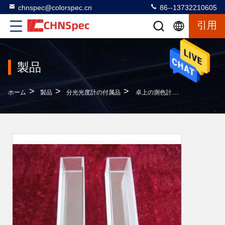
chnspec@colorspec.cn
86--13732210605
引用
製品
>
>
>
ホーム
製品
分光光度計の付属品
卓上の測色計のための小さい正方形の分光光度計の付属品の水晶キュヴェット