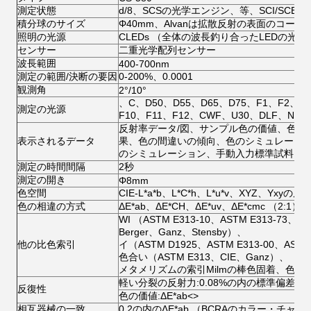
測定状態
d/8、SCSの光学エンジン、等、SCI/SCE
積分球のサイズ
Φ40mm、Alvanは拡散反射の表面のコーテ
照明の光源
CLEDs （全体の波長釣り合ったLEDの光源
センサー
二重光学配列センサー
波長範囲
400-700nm
測定の範囲/決断の要因
0-200%、0.0001
観測角
2°/10°
、C、D50、D55、D65、D75、F1、F2、F
測定の光源
F10、F11、F12、CWF、U30、DLF、NBF、
反射率データ/図、サンプル色の価値、色の相
表示されるデータ
果、色の間違いの傾向、色のシミュレーシ
のシミュレーション、手動入力標準試料は、
測定の時間間隔
2秒
測定の開き
Φ8mm
色空間
CIE-L*a*b、L*C*h、L*u*v、XYZ、Yxyの反
色の相違の方式
ΔE*ab、ΔE*CH、ΔE*uv、ΔE*cmc （2:1）、
WI （ASTM E313-10、ASTM E313-73、
Berger、Ganz、Stensby）、
他の比色索引
イ（ASTM D1925、ASTM E313-00、ASTM
色合い（ASTM E313、CIE、Ganz）、
メタメリズムの索引Milmの棒色固着、色固
軽い分裂の反射力:0.08%の内の標準偏差
反復性
色の価値:ΔE*ab
<>
相互器械の一致
0.2の内のΔE*ab （BCRAのカラー・チャー