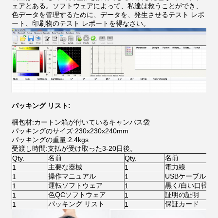
ェアとある。ソフトウェアによって、私達は救うことができ、
色データを管理するために、データを、発生させるテスト レポ
ート、印刷物のテスト レポートを得なさい。
パッキング リスト:
梱包材:カートン箱が付いているキャンバス袋
パッキングのサイズ:230x230x240mm
パッキングの重量:2.4kgs
受渡し時間:支払が受け取った3-20日後。
名前
名前
Qty.
Qty.
主要な器械
電力線
1
1
操作マニュアル
USBケーブル
1
1
運転ソフトウェア
黒く/白い口径測
1
1
色QCソフトウェア
証明の証明
1
1
パッキング リスト
保証カード
1
1