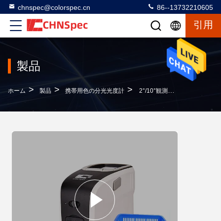
chnspec@colorspec.cn
86--13732210605
引用
製品
>
>
>
ホーム
製品
携帯用色の分光光度計
2°/10°観測角携帯用色の分光光度計の生地の純白の測定