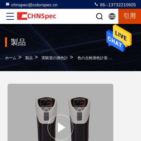
chnspec@colorspec.cn
86--13732210605
引用
製品
>
>
>
ホーム
製品
実験室の測色計
色の点検測色計装置、色の相違のメートルSCIの光発電機能