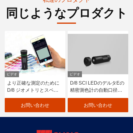
同じようなプロダクト
ビデオ
ビデオ
より正確な測定のために
D/8 SCI LEDのデルタEの
D/8 ジオメトリとスペク
精密測色計の自動口径測
トルセンサーを搭載した
定 ペンキ色の検光子
カラーメーターPro
お問い合わせ
お問い合わせ