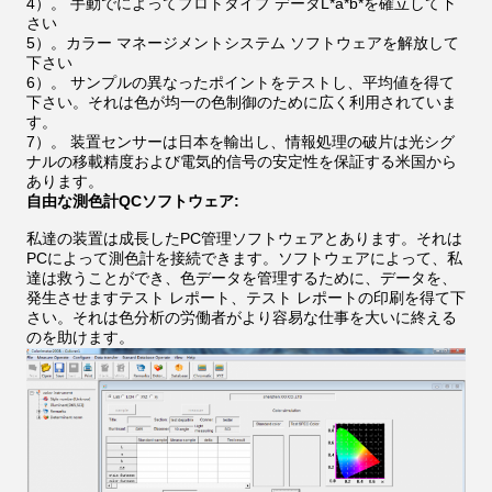
4）。
手動でによってプロトタイプ データL*a*b*を確立して下
さい
5）。カラー マネージメントシステム ソフトウェアを解放して
下さい
6）。
サンプルの異なったポイントをテストし、平均値を得て
下さい。それは色が均一の色制御のために広く利用されていま
す。
7）。
装置センサーは日本を輸出し、情報処理の破片は光シグ
ナルの移載精度および電気的信号の安定性を保証する米国から
あります。
自由な測色計QCソフトウェア:
私達の装置は成長したPC管理ソフトウェアとあります。それは
PCによって測色計を接続できます。ソフトウェアによって、私
達は救うことができ、色データを管理するために、データを、
発生させますテスト レポート、テスト レポートの印刷を得て下
さい。それは色分析の労働者がより容易な仕事を大いに終える
のを助けます。