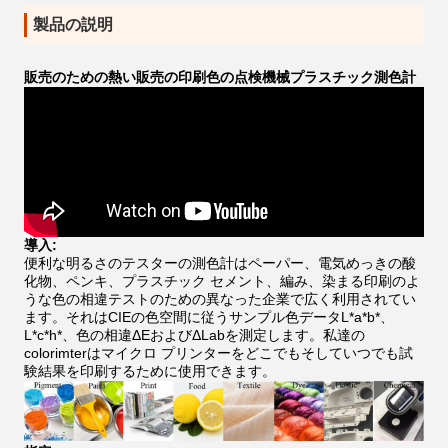
製品の説明
販売のための熱い販売の印刷色の点検機械プラスチック測色計
導入:
便利な明るさのテスターの
測色計はペーパー、電気めっきの酸
化物、ペンキ、プラスチック セメント、編み、染まる印刷のよ
うな色の相違テストのための異なった企業で広く利用されてい
ます。それはCIEの色空間に従うサンプル色データL*a*b*、
L*c*h*、色の相違ΔEおよびΔLabを測定します。私達の
colorimterはマイクロ プリンターをどこでもそしていつでも試
験結果を印刷するために使用できます。