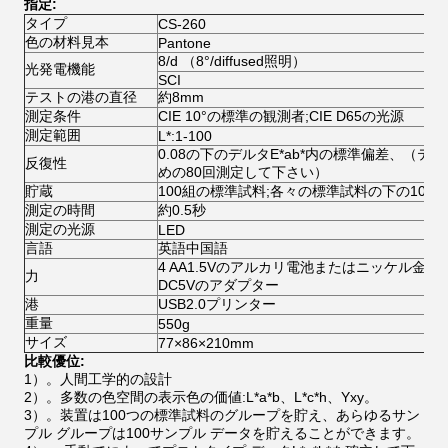
指定:
タイプ
CS-260
色の材料見本
Pantone
8/d （8°/diffused照明）
光発電機能
SCI
テストの港の直径
約8mm
測定条件
CIE 10°の標準の観測者;CIE D65の光源
測定範囲
L*:1-100
0.08の下のデルタE*ab*内の標準偏差、（
反復性
めの80回測定して下さい）
貯蔵
100組の標準試料;各々の標準試料の下の100
測定の時間
約0.5秒
測定の光源
LED
言語
英語中国語
4 AA1.5Vのアルカリ電池またはニッケル金属の
力
DC5Vのアダプター
港
USB2.0プリンター
重量
550g
サイズ
77×86×210mm
比較優位:
1）。
人間工学的の設計
2）。
多数の色空間の表示色の価値:L*a*b、L*c*h、Yxy。
3）。
装置は100つの標準試料のグループを貯え、あらゆるサン
プル グループは100サンプル データを貯えることができます。