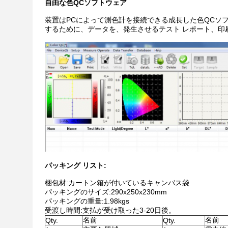
自由な色QCソフトウェア
装置はPCによって測色計を接続できる成長した色QCソ
するために、データを、発生させるテスト レポート、印
パッキング リスト:
梱包材:カートン箱が付いているキャンバス袋
パッキングのサイズ:290x250x230mm
パッキングの重量:1.98kgs
受渡し時間:支払が受け取った3-20日後。
名前
名前
Qty.
Qty.