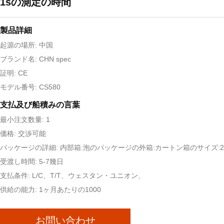
1sの測定の時間
製品詳細
起源の場所: 中国
ブランド名: CHN spec
証明: CE
モデル番号: CS580
支払及び船積みの言葉
最小注文数量: 1
価格: 交渉可能
パッケージの詳細: 内部箱:泡のパッケージの外箱:カートン箱のサイズ:29x
受渡し時間: 5-7幾日
支払条件: L/C、T/T、ウェスタン・ユニオン、
供給の能力: 1ヶ月あたりの1000
お問い合わせ