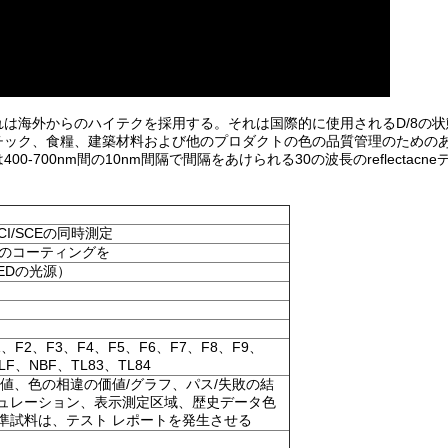
は海外からのハイテクを採用する。それは国際的に使用されるD/8の状
チック、食糧、建築材料および他のプロダクトの色の品質管理のための
700nm間の10nm間隔で間隔をあけられる30の波長のreflectacn
CI/SCEの同時測定
表面のコーティングを
EDの光源）
1、F2、F3、F4、F5、F6、F7、F8、F9、
LF、NBF、TL83、TL84
値、色の相違の価値/グラフ、パス/失敗の結
ュレーション、表示測定区域、歴史データ色
準試料は、テスト レポートを発生させる