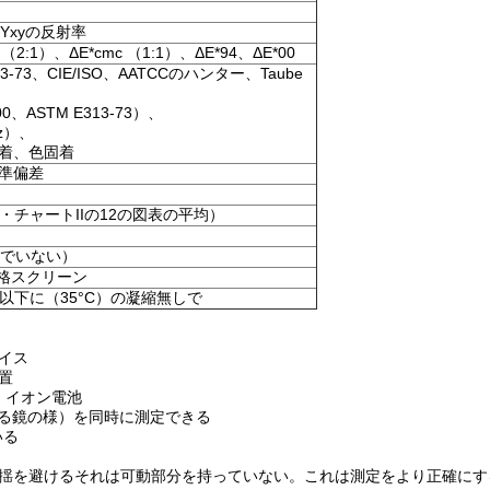
Z、Yxyの反射率
 （2:1）、ΔE*cmc （1:1）、ΔE*94、ΔE*00
313-73、CIE/ISO、AATCCのハンター、Taube
00、ASTM E313-73）、
nz）、
固着、色固着
標準偏差
ラー・チャートIIの12の図表の平均）
んでいない）
格スクリーン
れ以下に（35°C）の凝縮無しで
イス
置
 イオン電池
かれる鏡の様）を同時に測定できる
いる
動揺を避けるそれは可動部分を持っていない。これは測定をより正確にす