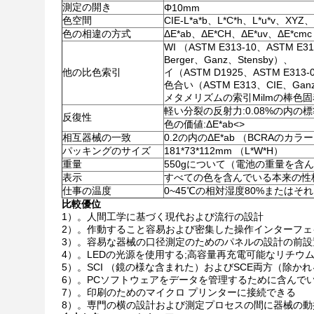
測定の開き
Φ10mm
色空間
CIE-L*a*b、L*C*h、L*u*v、XY
色の相違の方式
ΔE*ab、ΔE*CH、ΔE*uv、ΔE*cmc
WI （ASTM E313-10、ASTM E
Berger、Ganz、Stensby）、
他の比色索引
イ（ASTM D1925、ASTM E313-
色合い（ASTM E313、CIE、Ga
メタメリズムの索引Milmの棒色
軽い分裂の反射力:0.08%の内の
反復性
色の価値:ΔE*ab
<>
相互器械の一致
0.2の内のΔE*ab （BCRAのカ
パッキングのサイズ
181*73*112mm （L*W*H）
重量
550gについて（電池の重量を含
表示
すべての色を含んでいる本来の性
仕事の温度
0~45℃の相対湿度80%またはそ
比較優位
1）。人間工学に基づく現代および流行の設計
2）。作動すること容易および密集した操作インターフェ
3）。容易な器械の口径測定のためのパネルの設計の前設
4）。LEDの光源を使用する;高容量再充電可能なリチウム
5）。SCI （鏡の様な含まれた）およびSCE両方（除
6）。PCソフトウェアをデータを管理するために含んで
7）。印刷のためのマイクロ プリンターに接続できる
8）。専門の横の設計および測定プロセスの間に器械の