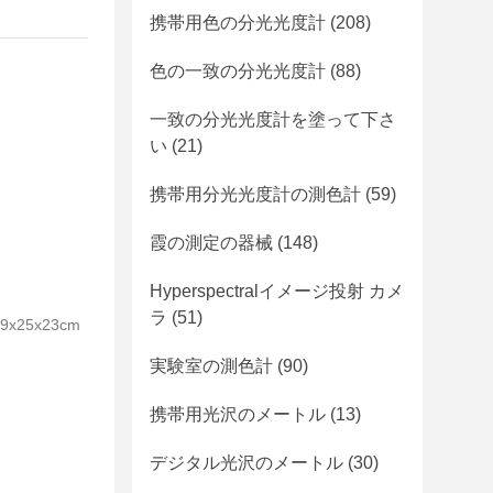
携帯用色の分光光度計
(208)
色の一致の分光光度計
(88)
一致の分光光度計を塗って下さ
い
(21)
携帯用分光光度計の測色計
(59)
霞の測定の器械
(148)
Hyperspectralイメージ投射 カメ
ラ
(51)
25x23cm
実験室の測色計
(90)
携帯用光沢のメートル
(13)
デジタル光沢のメートル
(30)