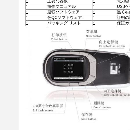
主要な器械
電力線
1
1
操作マニュアル
USB
1
1
運転ソフトウェア
黒く/
1
1
色QCソフトウェア
証明の
1
1
パッキング リスト
保証カ
1
1