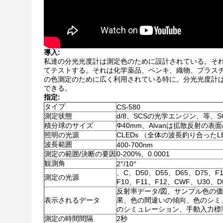
導入:
私達の分光光度計は測定色のために設計されている。それ
てテストする。それは化学薬品、ペンキ、織物、プラス
の色測定のために広く利用されている特に。分光光度計は400-
できる。
指定:
タイプ
CS-580
測定状態
d/8、SCSの光学エンジン、等、S
積分球のサイズ
Φ40mm、Alvanは拡散反射の
照明の光源
CLEDs （全体の波長釣り合ったL
波長範囲
400-700nm
測定の範囲/決断の要因
0-200%、0.0001
観測角
2°/10°
、C、D50、D55、D65、D75、F
測定の光源
F10、F11、F12、CWF、U30、D
反射率データ/図、サンプル色の価
表示されるデータ
果、色の間違いの傾向、色のシミ
のシミュレーション、手動入力標
測定の時間間隔
2秒