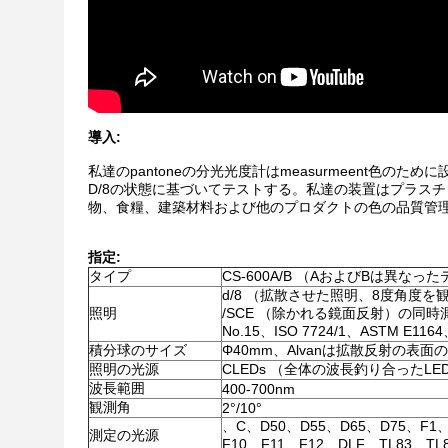
導入:
私達のpantoneの分光光度計はmeasurmeent
D/8の状態に基づいてテストする。私達の装置はプラス
物、食糧、建築材料および他のプロダクトの色の品質管理
指定:
タイプ
CS-600A/B （AおよびBは異な
d/8 （拡散させた照明、8度角度を
照明
/SCE （除かれる鏡面反射）の同時測定
No.15、ISO 7724/1、ASTM E116
積分球のサイズ
Φ40mm、Alvanは拡散反射の表
照明の光源
CLEDs （全体の波長釣り合ったLE
波長範囲
400-700nm
観測角
2°/10°
、C、D50、D55、D65、D75、F1
測定の光源
F10、F11、F12、DLF、TL83、T