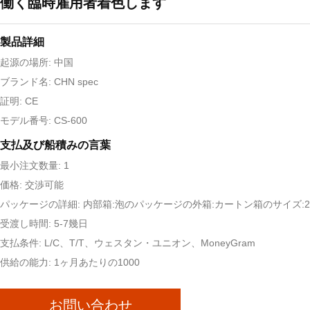
働く臨時雇用者着色します
製品詳細
起源の場所: 中国
ブランド名: CHN spec
証明: CE
モデル番号: CS-600
支払及び船積みの言葉
最小注文数量: 1
価格: 交渉可能
パッケージの詳細: 内部箱:泡のパッケージの外箱:カートン箱のサイズ:29x
受渡し時間: 5-7幾日
支払条件: L/C、T/T、ウェスタン・ユニオン、MoneyGram
供給の能力: 1ヶ月あたりの1000
お問い合わせ