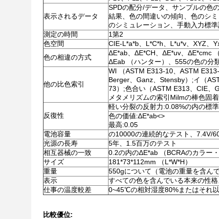
SPDの配分/データ、サンプルの色
表示されるデータ
結果、色の間違いの傾向、色のシミ
のシミュレーション、手動入力標準
測定の時間
1第2
色空間
CIE-L*a*b、L*C*h、L*u*v、XYZ、
ΔE*ab、ΔE*CH、ΔE*uv、ΔE*cmc 
色の相違の方式
ΔEab （ハンター）、555の色の分
WI （ASTM E313-10、ASTM E3
Berger、Ganz、Stensby）;イ（AST
他の比色索引
73）;色合い（ASTM E313、CIE、G
メタメリズムの索引Milmの棒色固
軽い分裂の反射力:0.08%の内の標
反復性
色の価値:ΔE*ab
<>
最高:0.05
電池容量
の10000の連続的なテスト、7.4V/6
光源の長寿
5年、1.5百万のテスト
相互器械の一致
0.2の内のΔE*ab （BCRAのカラ
サイズ
181*73*112mm （L*W*H）
重量
550gについて（電池の重量を含ん
表示
すべての色を含んでいる本来の性格
仕事の温度較差
0~45℃の相対湿度80%またはそれ
比較優位: