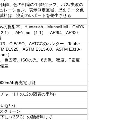
の価値、色の相違の価値/グラフ、パス/失敗の
ュレーション、表示測定区域、歴史データ色
試料は、測定のレポートを発生させる
Yxyの反射率、Hunterlab、Munsell MI、CMYK
（2:1）、ΔE*cmc （1:1）、ΔE*94、ΔE*00、
類
13-73、CIE/ISO、AATCCのハンター、Taube
M D1925、ASTM E313-00、ASTM E313-
anz）
着、色固着、ISOの光、8光沢、密度、T密度
準偏差
000mAh再充電可能
ー・チャートIIの12の図表の平均）
でいない）
スクリーン
以下に（35°C）の凝縮無しで