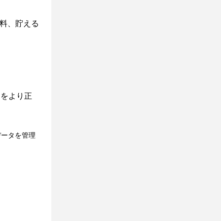
試料、貯える
定をより正
データを管理