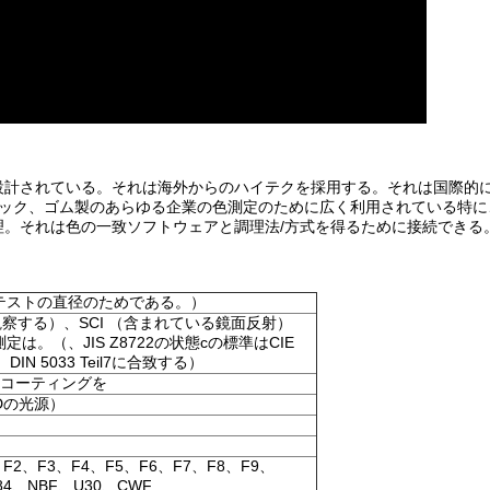
色のために設計されている。それは海外からのハイテクを採用する。それは国際的
チック、ゴム製のあらゆる企業の色測定のために広く利用されている特に
。それは色の一致ソフトウェアと調理法/方式を得るために接続できる
ったテストの直径のためである。）
観察する）、SCI （含まれている鏡面反射）
は。（、JIS Z8722の状態cの標準はCIE
4、DIN 5033 Teil7に合致する）
面のコーティングを
Dの光源）
、F2、F3、F4、F5、F6、F7、F8、F9、
L84、NBF、U30、CWF