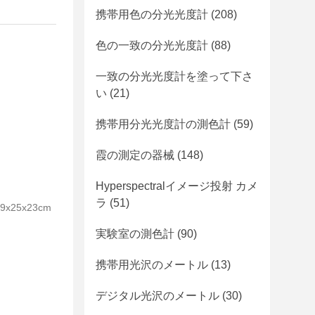
携帯用色の分光光度計
(208)
色の一致の分光光度計
(88)
一致の分光光度計を塗って下さ
い
(21)
携帯用分光光度計の測色計
(59)
霞の測定の器械
(148)
Hyperspectralイメージ投射 カメ
ラ
(51)
25x23cm
実験室の測色計
(90)
携帯用光沢のメートル
(13)
デジタル光沢のメートル
(30)