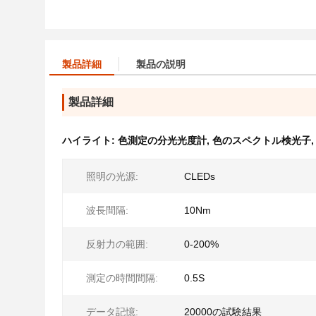
製品詳細
製品の説明
製品詳細
ハイライト:
色測定の分光光度計
,
色のスペクトル検光子
照明の光源:
CLEDs
波長間隔:
10Nm
反射力の範囲:
0-200%
測定の時間間隔:
0.5S
データ記憶:
20000の試験結果