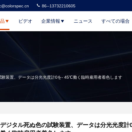
c@colorspec.cn
86--13732210605
品
ビデオ
企業情報
ニュース
すべての場合
験装置、データは分光光度計0を- 45℃働く臨時雇用者着色します
デジタル死ぬ色の試験装置、データは分光光度計0を