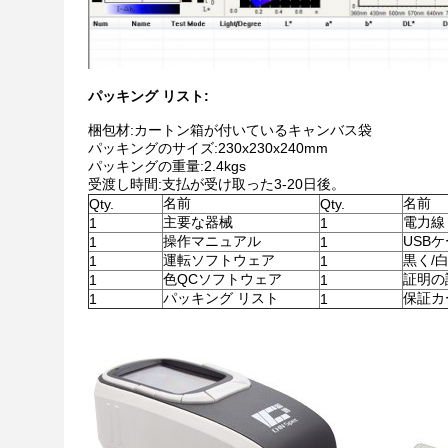
パッキング リスト:
梱包材:カートン箱が付いているキャンバス袋
パッキングのサイズ:230x230x240mm
パッキングの重量:2.4kgs
受渡し時間:支払が受け取った3-20日後。
名前
名前
Qty.
Qty.
主要な器械
電力線
1
1
操作マニュアル
USB
1
1
運転ソフトウェア
黒く/
1
1
色QCソフトウェア
証明の
1
1
パッキング リスト
保証カ
1
1