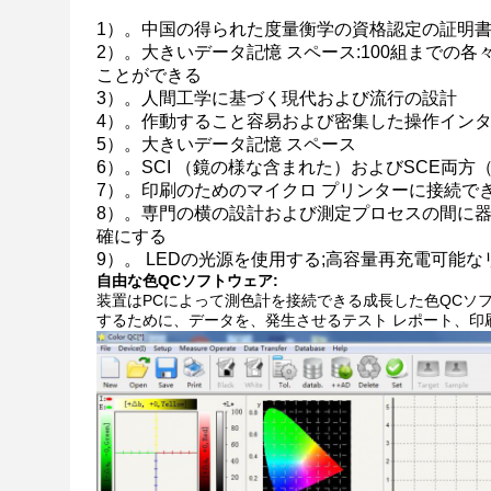
1）。中国の得られた度量衡学の資格認定の証明
2）。大きいデータ記憶 スペース:100組までの
ことができる
3）。人間工学に基づく現代および流行の設計
4）。作動すること容易および密集した操作イン
5）。大きいデータ記憶 スペース
6）。SCI （鏡の様な含まれた）およびSCE両
7）。印刷のためのマイクロ プリンターに接続で
8）。専門の横の設計および測定プロセスの間に
確にする
9）。 LEDの光源を使用する;高容量再充電可能な
自由な色QCソフトウェア:
装置はPCによって測色計を接続できる成長した色QCソ
するために、データを、発生させるテスト レポート、印