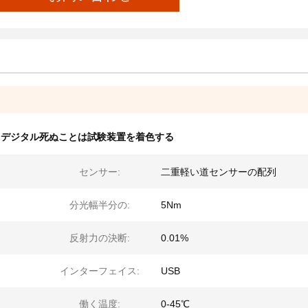
,
デジタル死ぬことは試験装置を着色する
センサー:
二重軽い道センサーの配列
分光幅半分の:
5Nm
反射力の決断:
0.01%
インターフェイス:
USB
働く温度:
0-45℃