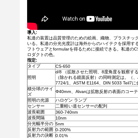
導入:
私達の装置は品質管理のための絵画、織物、プラスチッ
いる。私達の分光光度計は海外からのハイテクを採用する
フトウェアとformularを得るために接続できる。私達
ロダクトの色。
指定:
タイプ
CS-650
d/8 （拡散させた照明、8度角度を観察する
照明
（除かれる鏡面反射）の同時測定は。（、JIS Z
7724/1、ASTM E1164、DIN 5033 Tei
積分球のサイ
Φ40mm、Alvanは拡散反射の表面のコー
ズ
照明の光源
ハロゲン ランプ
センサー
二重軽い道センサーの配列
波長範囲
360-740nm
波長間隔
10nm
分光幅半分の
5nm
反射力の範囲
0-200%
反射力の決断
0.01%