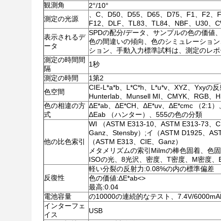
観測角
2°/10°
、C、D50、D55、D65、D75、F1、F2、F
測定の光源
F12、DLF、TL83、TL84、NBF、U30、
SPDの配分/データ、サンプルの色の価値
表示されるデ
色の間違いの傾向、色のシミュレーション
ータ
ション、手動入力標準試料は、測定のレポ
測定の時間間
1秒
隔
測定の時間
1第2
CIE-L*a*b、L*C*h、L*u*v、XYZ、Yxyの
色空間
Hunterlab、Munsell MI、CMYK、RGB、H
色の相違の方
ΔE*ab、ΔE*CH、ΔE*uv、ΔE*cmc （2:1）
式
ΔEab （ハンター）、555の色の分類
WI （ASTM E313-10、ASTM E313-73、
Ganz、Stensby）;イ（ASTM D1925、AS
他の比色索引
（ASTM E313、CIE、Ganz）
メタメリズムの索引Milmの棒色固着、色
ISOの光、8光沢、密度、T密度、M密度、
軽い分裂の反射力:0.08%の内の標準偏差
反復性
色の価値:ΔE*ab
<>
最高:0.04
電池容量
の10000の連続的なテスト、7.4V/6000
インターフェ
USB
イス