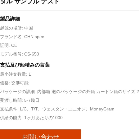
タル サンプル テスト
製品詳細
起源の場所: 中国
ブランド名: CHN spec
証明: CE
モデル番号: CS-650
支払及び船積みの言葉
最小注文数量: 1
価格: 交渉可能
パッケージの詳細: 内部箱:泡のパッケージの外箱:カートン箱のサイズ:29x
受渡し時間: 5-7幾日
支払条件: L/C、T/T、ウェスタン・ユニオン、MoneyGram
供給の能力: 1ヶ月あたりの1000
お問い合わせ