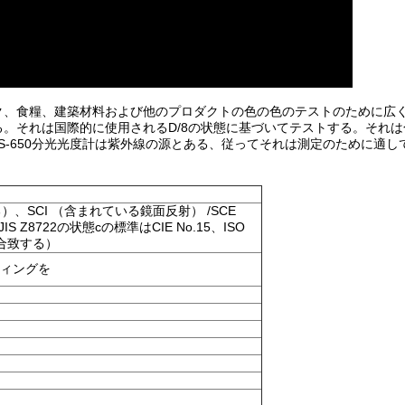
ク、食糧、建築材料および他のプロダクトの色の色のテストのために広
。それは国際的に使用されるD/8の状態に基づいてテストする。それは
のCS-650分光光度計は紫外線の源とある、従ってそれは測定のために適
）、SCI （含まれている鏡面反射） /SCE
8722の状態cの標準はCIE No.15、ISO
l7に合致する）
ティングを