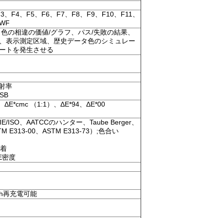
3、F4、F5、F6、F7、F8、F9、F10、F11、
CWF
、色の相違の価値/グラフ、パス/失敗の結果、
、表示測定区域、歴史データ色のシミュレー
ートを発生させる
反射率
SB
、ΔE*cmc （1:1）、ΔE*94、ΔE*00
CIE/ISO、AATCCのハンター、Taube Berger、
TM E313-00、ASTM E313-73）;色合い
固着
E密度
mAh再充電可能