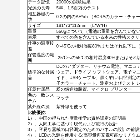
データ記憶
20000の試験結果
光源の長寿
5年、1.5百万のテスト
相互器械の一
0.2の内のΔE*ab （BCRAのカラー・チャ
致
サイズ
181*73*112mm （L*W*H）
重量
550gについて（電池の重量を含んでいな
表示
すべての色を含んでいる本来の性格スクリ
仕事の温度較
0~45℃の相対湿度80%またはそれ以下に（
差
保管温度の範
-25℃への55℃の相対湿度80%またはそれ
囲
DCのアダプター、リチウム電池、マニュア
標準的な付属
ウェア、ドライブ ソフトウェア、電子マニ
品
イド、USBケーブル、黒く/白い口径測
子カラー・チャート、測定およびテスト 
任意付属品
粉の鋳造物装置、マイクロ プリンター
色の一致シス
マッチ
テム
紫外線の源
紫外線を使って
比較優位:
1）。中国の得られた度量衡学の資格認定の証明書
2）。人間工学に基づく現代および流行の設計
3）。容易な器械の口径測定のためのパネルの設計の前設
4）。LEDの光源を使用する;高容量再充電可能なリチウム