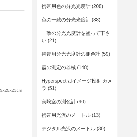
携帯用色の分光光度計
(208)
色の一致の分光光度計
(88)
一致の分光光度計を塗って下さ
い
(21)
携帯用分光光度計の測色計
(59)
霞の測定の器械
(148)
Hyperspectralイメージ投射 カメ
ラ
(51)
25x23cm
実験室の測色計
(90)
携帯用光沢のメートル
(13)
デジタル光沢のメートル
(30)