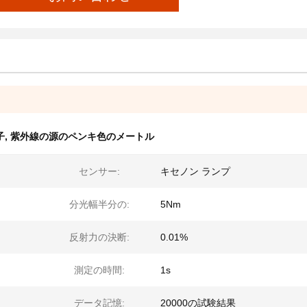
子
,
紫外線の源のペンキ色のメートル
センサー:
キセノン ランプ
分光幅半分の:
5Nm
反射力の決断:
0.01%
測定の時間:
1s
データ記憶:
20000の試験結果